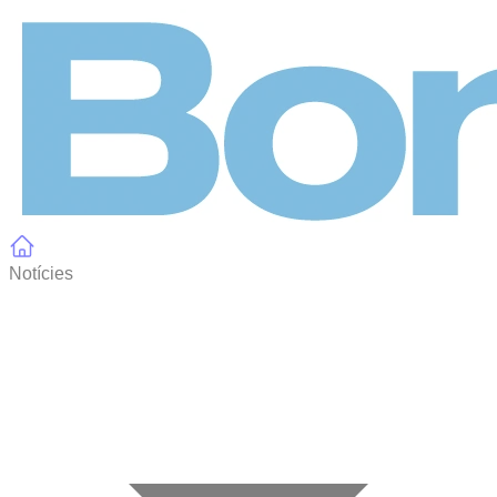
Panell de gestió de galetes
Notícies