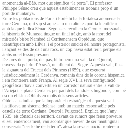
anomenada al-Bâb, mot que significa “la porta”. El professor
Philippe Sénac creu que aquest establiment es trobaria prop d’un
port de muntanya.
Entre les poblacions de Porta i Portè hi ha la fortalesa anomenada
torre Cerdana, qui sap si aquesta o una altra es podria identificar
amb la que indica Sénac. Segons es recull en la Crònica mossàrab,
la història de Munussa tingué un final tràgic, amb la mort del
misteriós bisbe Nambad al Cerritanensem Oppidum, que
identifiquem amb Llívia; i el posterior suïcidi del nostre protagonista,
llançant-se des de dalt uns rocs, un cop havia estat ferit, perquè els
àrabs no el fessin presoner.
Després de la porta, del pas, hi trobem una vall, la de Querol,
travessada pel riu d’Aravó, un afluent del Segre. Aquesta vall, fins a
la signatura del Tractat dels Pirineus (1659), que esguerrà
jurisdiccionalment la Cerdanya, romania dins de la corona hispànica
i era fronterera amb França. Al segle XVI, la seva configuració
geogràfica l’havia convertit en un corredor natural entre la vall de
l’Arieja i la plana Cerdana, per part dels bandolers hugonots, com bé
escriu el Lluís Obiols en molts dels seus articles.
Obiols ens indica que la importància estratègica d’aquesta vall
justificava un sistema defensa, amb un mateix responsable pels
castells de torre Cerdana, Querol i Puigcerdà. Explica que l’any
1535, els cònsols del territori, davant de rumors que feien preveure
el seu enderrocament, van acordar que havien de ser mantinguts i
conservats “per lo bé de la terra”, atesa la seva situació fronterera