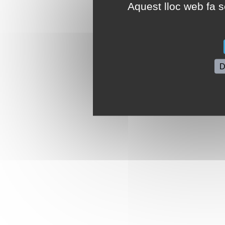
Aquest lloc web fa se
D