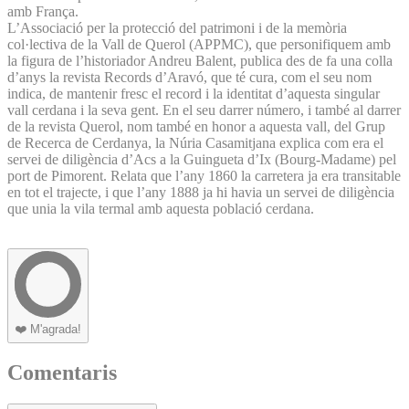
amb França.
L’Associació per la protecció del patrimoni i de la memòria
col·lectiva de la Vall de Querol (APPMC), que personifiquem amb
la figura de l’historiador Andreu Balent, publica des de fa una colla
d’anys la revista Records d’Aravó, que té cura, com el seu nom
indica, de mantenir fresc el record i la identitat d’aquesta singular
vall cerdana i la seva gent. En el seu darrer número, i també al darrer
de la revista Querol, nom també en honor a aquesta vall, del Grup
de Recerca de Cerdanya, la Núria Casamitjana explica com era el
servei de diligència d’Acs a la Guingueta d’Ix (Bourg-Madame) pel
port de Pimorent. Relata que l’any 1860 la carretera ja era transitable
en tot el trajecte, i que l’any 1888 ja hi havia un servei de diligència
que unia la vila termal amb aquesta població cerdana.
❤️
M'agrada!
Comentaris