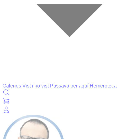
Galeries
Vist i no vist
Passava per aquí
Hemeroteca