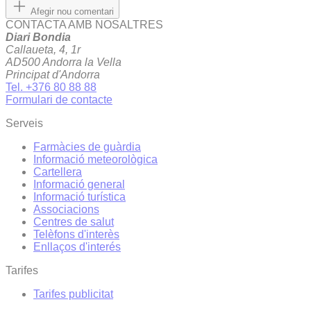
Afegir nou comentari
CONTACTA AMB NOSALTRES
Diari Bondia
Callaueta, 4, 1r
AD500 Andorra la Vella
Principat d'Andorra
Tel. +376 80 88 88
Formulari de contacte
Serveis
Farmàcies de guàrdia
Informació meteorològica
Cartellera
Informació general
Informació turística
Associacions
Centres de salut
Telèfons d'interès
Enllaços d'interés
Tarifes
Tarifes publicitat