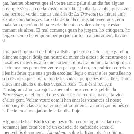
gat, haureu observat que el vostre amic pelut si un dia feu alguna
cosa que s’escapa de la vostra normalitat (ballar la samba, posar-vos
una perruca verda i cantar una ària de
La Traviata
) us mirarà amb
els ulls com taronges. La xafarderia i la curiositat tenen una certa
mala fama, però no hi ha res de dolent en voler saber què estan
tramant els altres. El mal comença quan ho jutgem, ho critiquem, ho
tergiversem o ho emprem per perjudicar-los maliciosament, llavors
sí.
Una part important de l’obra artística que creem i de la que gaudim
alimenta aquest desig tan nostre de mirar els altres i de mostrar-nos a
nosaltres mateixos, allò que portem a dins. La pintura, la fotografia i
el cinema ens permeten veure espais que si no, no podríem conèixer
i les històries que ens agrada escoltar, llegir o mirar a les pantalles no
són res més que la narració de les vides i peripècies dels altres, d’uns
altres imaginaris o moltes vegades reals. Tant és si revisem
l’Instagram d’un conegut o anem al cine a veure la pel·lícula
Parenostre
, en el fons el que volem fer és treure el nas en la vida
d’altra gent. Volem veure com li han anat les vacances al nostre
company de classe o poder-nos introduir encara que sigui només en
la ficció en el menjador de la família Pujol.
Algunes de les històries que més m’han entretingut les darreres
setmanes han estat ben bé un exercici de xafarderia sana: el
meravellós documental
Almudena
, sobre la figura de l’escriptora