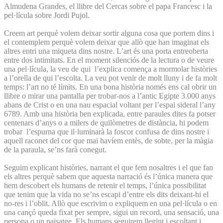
Almudena Grandes, el llibre del Cercas sobre el papa Francesc i la
pel·lícula sobre Jordi Pujol.
Creem art perquè volem deixar sortir alguna cosa que portem dins i
el contemplem perquè volem deixar que allò que han imaginat els
altres entri una miqueta dins nostre. L’art és una porta entreoberta
entre dos intimitats. En el moment silenciós de la lectura o de veure
una pel·lícula, la veu de qui l’explica comença a mormolar històries
a l’orella de qui l’escolta. La veu pot venir de molt lluny i de fa molt
temps: l’art no té límits. En una bona història només ens cal obrir un
llibre o mirar una pantalla per trobar-nos a l’antic Egipte 3.000 anys
abans de Crist o en una nau espacial voltant per l’espai sideral l’any
6789. Amb una història ben explicada, entre paraules dites fa potser
centenars d’anys o a milers de quilòmetres de distància, hi podem
trobar l’espurna que il·luminarà la foscor confusa de dins nostre i
aquell raconet del cor que mai havíem entès, de sobte, per la màgia
de la paraula, se’ns farà conegut.
Seguim explicant històries, narrant el que fem nosaltres i el que fan
els altres perquè sabem que aquesta narració és l’única manera que
hem descobert els humans de retenir el temps, l’única possibilitat
que tenim que la vida no se’ns escapi d’entre els dits deixant-hi el
no-res i l’oblit. Allò que escrivim o expliquem en una pel·lícula o en
una cançó queda fixat per sempre, sigui un record, una sensació, una
persona o un paisatge. Els humans seguirem llegint i escoltant i