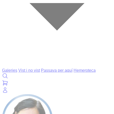
Galeries
Vist i no vist
Passava per aquí
Hemeroteca