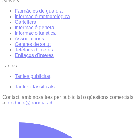
Serveis
Farmàcies de guàrdia
Informació meteorològica
Cartellera
Informació general
Informació turística
Associacions
Centres de salut
Telèfons d'interès
Enllaços d'interés
Tarifes
Tarifes publicitat
Tarifes classificats
Contacti amb nosaltres per publicitat o qüestions comercials
a
producte@bondia.ad