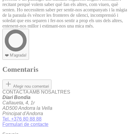
recitant perquè volem saber què fan els altres, com viuen, què
senten. Ho necessitem saber per sentir-nos acompanyats i la màgia
de la paraula és vèncer les fronteres de silenci, incomprensió i
soledat que ens separen i fer-nos sentir a prop els uns dels altres,
entenent-nos millor i estimant-nos una mica més.
❤️
M'agrada!
Comentaris
Afegir nou comentari
CONTACTA AMB NOSALTRES
Diari Bondia
Callaueta, 4, 1r
AD500 Andorra la Vella
Principat d'Andorra
Tel. +376 80 88 88
Formulari de contacte