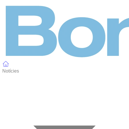
Panell de gestió de galetes
Notícies