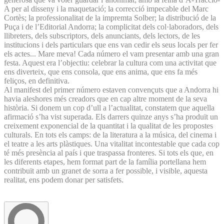
A per al disseny i la maquetació; la correcció impecable del Marc
Cortès; la professionalitat de la impremta Solber; la distribució de la
Puça i de l’Editorial Andorra; la complicitat dels col·laboradors, dels
llibreters, dels subscriptors, dels anunciants, dels lectors, de les
institucions i dels particulars que ens van cedir els seus locals per fer
els actes... Mare meva! Cada número el vam presentar amb una gran
festa. Aquest era l’objectiu: celebrar la cultura com una activitat que
ens diverteix, que ens consola, que ens anima, que ens fa més
feliços, en definitiva.
Al manifest del primer número estaven convençuts que a Andorra hi
havia aleshores més creadors que en cap altre moment de la seva
història. Si donem un cop d’ull a l’actualitat, constatem que aquella
afirmació s’ha vist superada. Els darrers quinze anys s’ha produït un
creixement exponencial de la quantitat i la qualitat de les propostes
culturals. En tots els camps: de la literatura a la música, del cinema i
el teatre a les arts plàstiques. Una vitalitat incontestable que cada cop
té més presència al país i que traspassa fronteres. Si tots els que, en
les diferents etapes, hem format part de la família portellana hem
contribuït amb un granet de sorra a fer possible, i visible, aquesta
realitat, ens podem donar per satisfets.