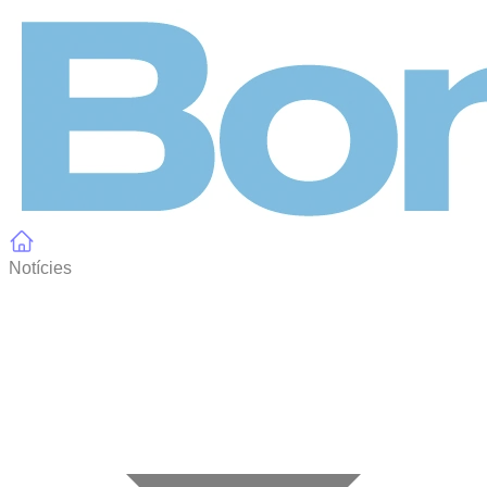
Panell de gestió de galetes
Notícies