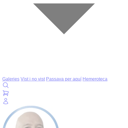
Galeries
Vist i no vist
Passava per aquí
Hemeroteca