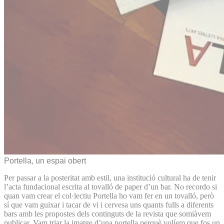
Portella, un espai obert
Per passar a la posteritat amb estil, una institució cultural ha de tenir
l’acta fundacional escrita al tovalló de paper d’un bar. No recordo si
quan vam crear el col·lectiu Portella ho vam fer en un tovalló, però
sí que vam guixar i tacar de vi i cervesa uns quants fulls a diferents
bars amb les propostes dels continguts de la revista que somiàvem
publicar. Vam triar la imatge d’una portella perquè volíem que fos un