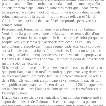
pas, un camí, un lloc de trobada a banda i banda de muntanya. En
aquella primera etapa, i amb no gaire més mèrit que l’edat, em va
tocar posar-me al davant del col·lectiu i figurar com a director dels
primers números de la revista, fins que em va rellevar el Manel
Gibert. La inspiració, la dedicació i el compromís, però, van ser
sempre corals.
Personalment, formar part d’aquella aventura va ser un bàlsam.
Venia d’un llarg període en què havia viscut més temps dins d’un
hospital que fora. Ja sabeu que no hi ha territori més inhòspit que un
hospital –ui, em sembla que acabo de provocar una col·lisió
involuntària d’etimologies– i cada reunió, cada acte, cada cop que
sortia la revista era una injecció d’optimisme. Durant un temps, les
teníem guardades al menjador de casa i en llevar-me m’apropava a
les caixes de la impremta i cridava: “M’encanta l’olor de tinta de bon
matí. Fa olor de victòria”.
Si he de triar un moment dels primers deu números, em disculpareu
que porti l’aigua al meu molí i recordi que, per atzar, vaig descobrir
un arxiu amagat a l’ordinador familiar. Contenia una sèrie de relats
de la Pilar. Els vaig llegir als companys i van quedar impactats. En
vam publicar uns quants al número de la tardor del 2012 i aquella va
ser la gènesi del llibre Flaixos de llum blanca i de les vivències que
l’acompanyarien.
L’acollida a la revista va ser fantàstica. Vam comptar sempre amb el
suport del ministeri de Cultura; amb el mecenatge d’una persona
generosa que va voler guardar l’anonimat; amb la feina d’A-Tracció-