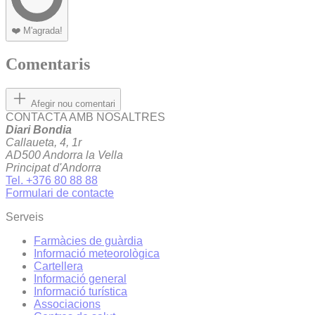
❤️
M'agrada!
Comentaris
Afegir nou comentari
CONTACTA AMB NOSALTRES
Diari Bondia
Callaueta, 4, 1r
AD500 Andorra la Vella
Principat d'Andorra
Tel. +376 80 88 88
Formulari de contacte
Serveis
Farmàcies de guàrdia
Informació meteorològica
Cartellera
Informació general
Informació turística
Associacions