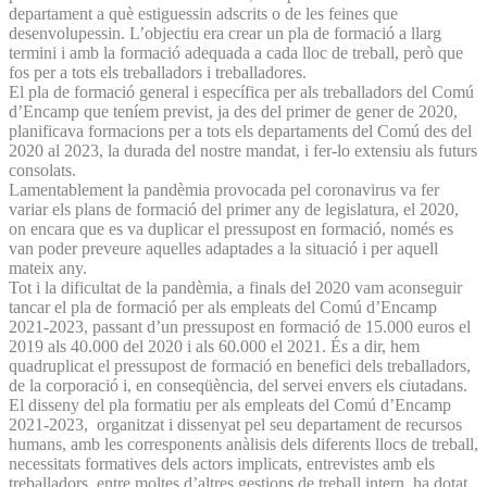
departament a què estiguessin adscrits o de les feines que
desenvolupessin. L’objectiu era crear un pla de formació a llarg
termini i amb la formació adequada a cada lloc de treball, però que
fos per a tots els treballadors i treballadores.
El pla de formació general i específica per als treballadors del Comú
d’Encamp que teníem previst, ja des del primer de gener de 2020,
planificava formacions per a tots els departaments del Comú des del
2020 al 2023, la durada del nostre mandat, i fer-lo extensiu als futurs
consolats.
Lamentablement la pandèmia provocada pel coronavirus va fer
variar els plans de formació del primer any de legislatura, el 2020,
on encara que es va duplicar el pressupost en formació, només es
van poder preveure aquelles adaptades a la situació i per aquell
mateix any.
Tot i la dificultat de la pandèmia, a finals del 2020 vam aconseguir
tancar el pla de formació per als empleats del Comú d’Encamp
2021-2023, passant d’un pressupost en formació de 15.000 euros el
2019 als 40.000 del 2020 i als 60.000 el 2021. És a dir, hem
quadruplicat el pressupost de formació en benefici dels treballadors,
de la corporació i, en conseqüència, del servei envers els ciutadans.
El disseny del pla formatiu per als empleats del Comú d’Encamp
2021-2023, organitzat i dissenyat pel seu departament de recursos
humans, amb les corresponents anàlisis dels diferents llocs de treball,
necessitats formatives dels actors implicats, entrevistes amb els
treballadors, entre moltes d’altres gestions de treball intern, ha dotat