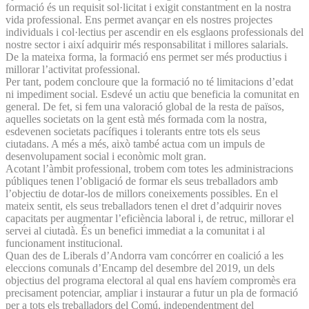
formació és un requisit sol·licitat i exigit constantment en la nostra
vida professional. Ens permet avançar en els nostres projectes
individuals i col·lectius per ascendir en els esglaons professionals del
nostre sector i així adquirir més responsabilitat i millores salarials.
De la mateixa forma, la formació ens permet ser més productius i
millorar l’activitat professional.
Per tant, podem concloure que la formació no té limitacions d’edat
ni impediment social. Esdevé un actiu que beneficia la comunitat en
general. De fet, si fem una valoració global de la resta de països,
aquelles societats on la gent està més formada com la nostra,
esdevenen societats pacífiques i tolerants entre tots els seus
ciutadans. A més a més, això també actua com un impuls de
desenvolupament social i econòmic molt gran.
Acotant l’àmbit professional, trobem com totes les administracions
públiques tenen l’obligació de formar els seus treballadors amb
l’objectiu de dotar-los de millors coneixements possibles. En el
mateix sentit, els seus treballadors tenen el dret d’adquirir noves
capacitats per augmentar l’eficiència laboral i, de retruc, millorar el
servei al ciutadà. És un benefici immediat a la comunitat i al
funcionament institucional.
Quan des de Liberals d’Andorra vam concórrer en coalició a les
eleccions comunals d’Encamp del desembre del 2019, un dels
objectius del programa electoral al qual ens havíem compromès era
precisament potenciar, ampliar i instaurar a futur un pla de formació
per a tots els treballadors del Comú, independentment del