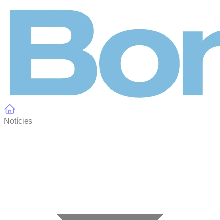
Panell de gestió de galetes
Notícies