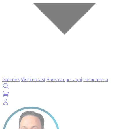
Galeries
Vist i no vist
Passava per aquí
Hemeroteca