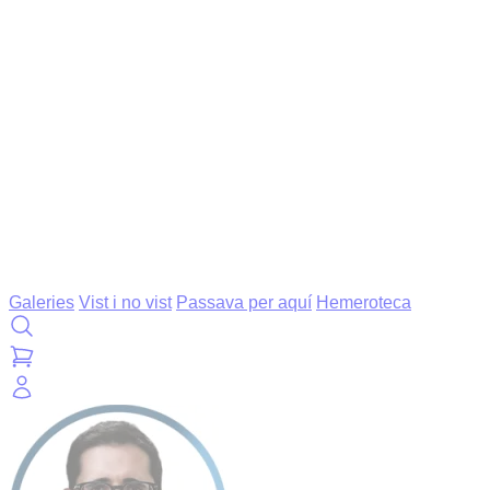
Galeries
Vist i no vist
Passava per aquí
Hemeroteca