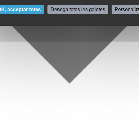
K, acceptar totes
Denega totes les galetes
Personalit