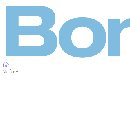
Panell de gestió de galetes
Notícies