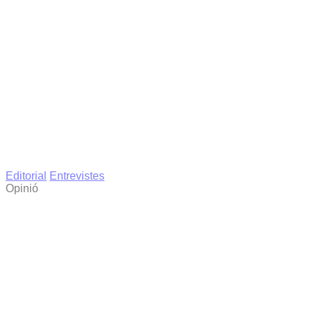
Editorial
Entrevistes
Opinió