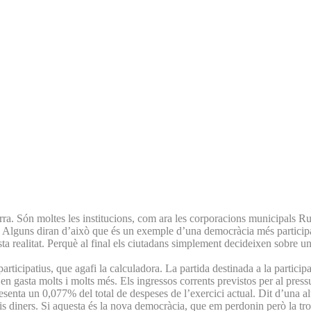
ra. Són moltes les institucions, com ara les corporacions municipals Ru
a. Alguns diran d’això que és un exemple d’una democràcia més participa
a realitat. Perquè al final els ciutadans simplement decideixen sobre una
articipatius, que agafi la calculadora. La partida destinada a la partic
s i en gasta molts i molts més. Els ingressos corrents previstos per al pr
presenta un 0,077% del total de despeses de l’exercici actual. Dit d’una
s diners. Si aquesta és la nova democràcia, que em perdonin però la tro