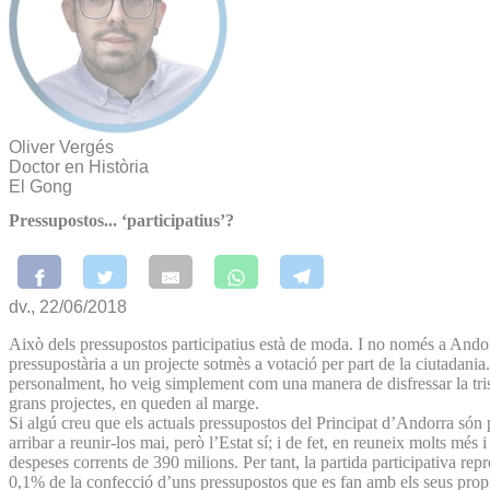
Oliver Vergés
Doctor en Història
El Gong
Pressupostos... ‘participatius’?
dv., 22/06/2018
Això dels pressupostos participatius està de moda. I no només a Andor
pressupostària a un projecte sotmès a votació per part de la ciutadani
personalment, ho veig simplement com una manera de disfressar la trist
grans projectes, en queden al marge.
Si algú creu que els actuals pressupostos del Principat d’Andorra són p
arribar a reunir-los mai, però l’Estat sí; i de fet, en reuneix molts mé
despeses corrents de 390 milions. Per tant, la partida participativa re
0,1% de la confecció d’uns pressupostos que es fan amb els seus propi