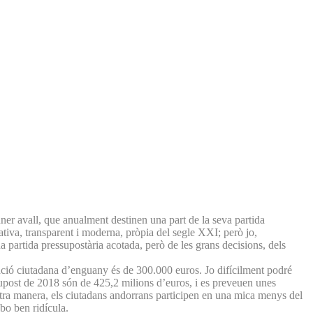
ner avall, que anualment destinen una part de la seva partida
tiva, transparent i moderna, pròpia del segle XXI; però jo,
 partida pressupostària acotada, però de les grans decisions, dels
ipació ciutadana d’enguany és de 300.000 euros. Jo difícilment podré
essupost de 2018 són de 425,2 milions d’euros, i es preveuen unes
 altra manera, els ciutadans andorrans participen en una mica menys del
bo ben ridícula.