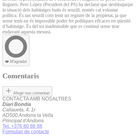
lloguers. Pere López (President del PS) ha declarat que desbloquejar
la situació dels habitatges buits és senzill, només cal voluntat
política. És tan senzill com tenir un registre de la propietat, ja que
sense tenir-ne és impossible poder fer polítiques eficaces en qüestió
d’habitatge. És del tot inadmissible que es continuï sense tirar
endavant aquesta mesura.
❤️
M'agrada!
Comentaris
Afegir nou comentari
CONTACTA AMB NOSALTRES
Diari Bondia
Callaueta, 4, 1r
AD500 Andorra la Vella
Principat d'Andorra
Tel. +376 80 88 88
Formulari de contacte