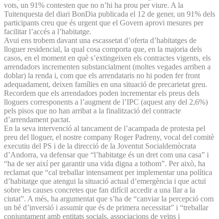
vots, un 91% contesten que no n’hi ha prou per viure. A la
Tuitenquesta del diari BonDia publicada el 12 de gener, un 91% dels
participants creu que és urgent que el Govern aprovi mesures per
facilitar l’accés a l’habitatge.
Avui ens trobem davant una escassetat d’oferta d’habitatges de
lloguer residencial, la qual cosa comporta que, en la majoria dels
casos, en el moment en què s’extingeixen els contractes vigents, els
arrendadors incrementen substancialment (moltes vegades arriben a
doblar) la renda i, com que els arrendataris no hi poden fer front
adequadament, deixen famílies en una situació de precarietat greu.
Recordem que els arrendadors poden incrementar els preus dels
lloguers corresponents a l’augment de l’IPC (aquest any del 2,6%)
pels pisos que no han arribat a la finalització del contracte
d’arrendament pactat.
En la seva intervenció al tancament de l’acampada de protesta pel
preu del lloguer, el nostre company Roger Padreny, vocal del comitè
executiu del PS i de la direcció de la Joventut Socialdemòcrata
d’Andorra, va defensar que “l’habitatge és un dret com una casa” i
“ha de ser així per garantir una vida digna a tothom”. Per això, ha
reclamat que “cal treballar intensament per implementar una política
d’habitatge que atengui la situació actual d’emergència i que actuï
sobre les causes concretes que fan difícil accedir a una llar a la
ciutat”. A més, ha argumentat que s’ha de “canviar la percepció com
un bé d’inversió i assumir que és de primera necessitat” i “treballar
conjuntament amb entitats socials, associacions de veïns i