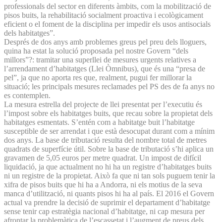
professionals del sector en diferents àmbits, com la mobilització de
pisos buits, la rehabilitació socialment proactiva i ecològicament
eficient o el foment de la disciplina per impedir els usos antisocials
dels habitatges”.
Després de dos anys amb problemes greus pel preu dels lloguers,
quina ha estat la solució proposada pel nostre Govern “dels
millors”?: tramitar una superllei de mesures urgents relatives a
l’arrendament d’habitatges (Llei Òmnibus), que és una “presa de
pel”, ja que no aporta res que, realment, pugui fer millorar la
situació; les principals mesures reclamades pel PS des de fa anys no
es contemplen.
La mesura estrella del projecte de llei presentat per l’executiu és
l’impost sobre els habitatges buits, que recau sobre la propietat dels
habitatges esmentats. S’entén com a habitatge buit l’habitatge
susceptible de ser arrendat i que està desocupat durant com a mínim
dos anys. La base de tributació resulta del nombre total de metres
quadrats de superfície útil. Sobre la base de tributació s’hi aplica un
gravamen de 5,05 euros per metre quadrat. Un impost de difícil
liquidació, ja que actualment no hi ha un registre d’habitatges buits
ni un registre de la propietat. Això fa que ni tan sols puguem tenir la
xifra de pisos buits que hi ha a Andorra, ni els motius de la seva
manca d’utilització, ni quants pisos hi ha al país. El 2016 el Govern
actual va prendre la decisió de suprimir el departament d’habitatge
sense tenir cap estratègia nacional d’habitatge, ni cap mesura per
afrontar la problemàtica de l’escassetat i l’augment de preus dels