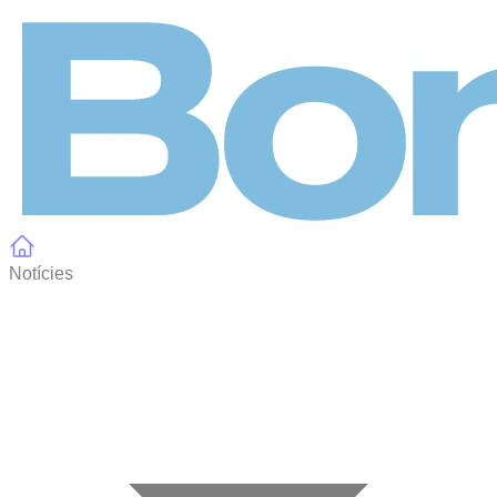
Panell de gestió de galetes
Notícies