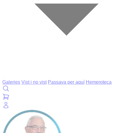
Galeries
Vist i no vist
Passava per aquí
Hemeroteca