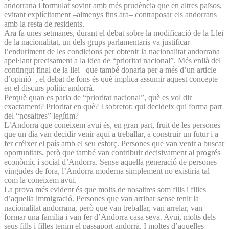
andorrana i formulat sovint amb més prudència que en altres països,
evitant explícitament –almenys fins ara– contraposar els andorrans
amb la resta de residents.
Ara fa unes setmanes, durant el debat sobre la modificació de la Llei
de la nacionalitat, un dels grups parlamentaris va justificar
l’enduriment de les condicions per obtenir la nacionalitat andorrana
apel·lant precisament a la idea de “prioritat nacional”. Més enllà del
contingut final de la llei –que també donaria per a més d’un article
d’opinió–, el debat de fons és què implica assumir aquest concepte
en el discurs polític andorrà.
Perquè quan es parla de “prioritat nacional”, què es vol dir
exactament? Prioritat en què? I sobretot: qui decideix qui forma part
del “nosaltres” legítim?
L’Andorra que coneixem avui és, en gran part, fruit de les persones
que un dia van decidir venir aquí a treballar, a construir un futur i a
fer créixer el país amb el seu esforç. Persones que van venir a buscar
oportunitats, però que també van contribuir decisivament al progrés
econòmic i social d’Andorra. Sense aquella generació de persones
vingudes de fora, l’Andorra moderna simplement no existiria tal
com la coneixem avui.
La prova més evident és que molts de nosaltres som fills i filles
d’aquella immigració. Persones que van arribar sense tenir la
nacionalitat andorrana, però que van treballar, van arrelar, van
formar una família i van fer d’Andorra casa seva. Avui, molts dels
seus fills i filles tenim el passaport andorrà. I moltes d’aquelles