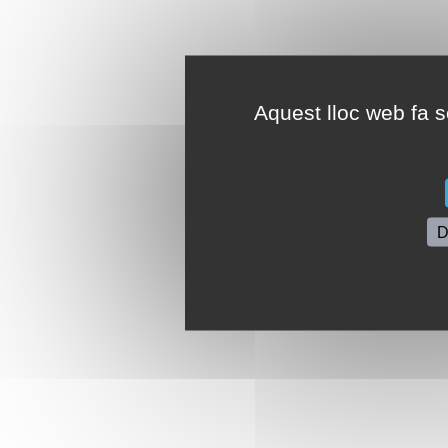
Aquest lloc web fa se
D