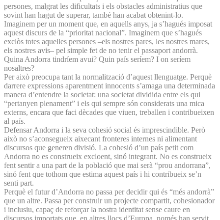
persones, malgrat les dificultats i els obstacles administratius que
sovint han hagut de superar, també han acabat obtenint-lo.
Imaginem per un moment que, en aquells anys, ja s’hagués imposat
aquest discurs de la “prioritat nacional”. Imaginem que s’hagués
exclòs totes aquelles persones –els nostres pares, les nostres mares,
els nostres avis– pel simple fet de no tenir el passaport andorrà.
Quina Andorra tindríem avui? Quin país seríem? I on seríem
nosaltres?
Per això preocupa tant la normalització d’aquest llenguatge. Perquè
darrere expressions aparentment innocents s’amaga una determinada
manera d’entendre la societat: una societat dividida entre els qui
“pertanyen plenament” i els qui sempre són considerats una mica
externs, encara que faci dècades que viuen, treballen i contribueixen
al país.
Defensar Andorra i la seva cohesió social és imprescindible. Però
això no s’aconsegueix aixecant fronteres internes ni alimentant
discursos que generen divisió. La cohesió d’un país petit com
Andorra no es construeix excloent, sinó integrant. No es construeix
fent sentir a una part de la població que mai serà “prou andorrana”,
sinó fent que tothom que estima aquest país i hi contribueix se’n
senti part.
Perquè el futur d’Andorra no passa per decidir qui és “més andorrà”
que un altre. Passa per construir un projecte compartit, cohesionador
i inclusiu, capaç de reforçar la nostra identitat sense caure en
discursos importats que, en altres llocs d’Europa, només han servit