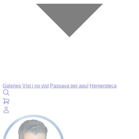
Galeries
Vist i no vist
Passava per aquí
Hemeroteca