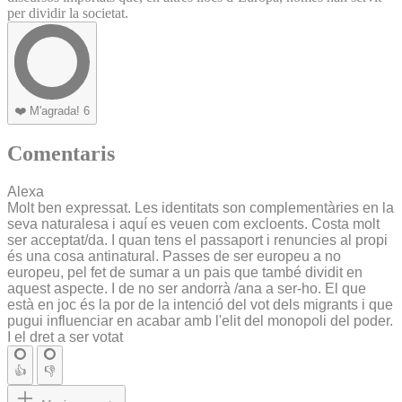
per dividir la societat.
❤️
M'agrada!
6
Comentaris
Alexa
Molt ben expressat. Les identitats son complementàries en la
seva naturalesa i aquí es veuen com excloents. Costa molt
ser acceptat/da. I quan tens el passaport i renuncies al propi
és una cosa antinatural. Passes de ser europeu a no
europeu, pel fet de sumar a un pais que també dividit en
aquest aspecte. I de no ser andorrà /ana a ser-ho. El que
està en joc és la por de la intenció del vot dels migrants i que
pugui influenciar en acabar amb l'elit del monopoli del poder.
I el dret a ser votat
👍
👎