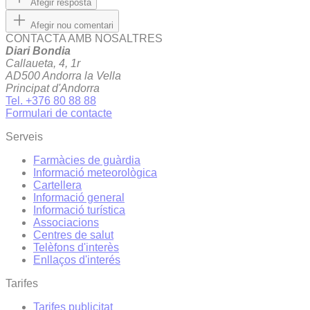
Afegir resposta
Afegir nou comentari
CONTACTA AMB NOSALTRES
Diari Bondia
Callaueta, 4, 1r
AD500 Andorra la Vella
Principat d'Andorra
Tel. +376 80 88 88
Formulari de contacte
Serveis
Farmàcies de guàrdia
Informació meteorològica
Cartellera
Informació general
Informació turística
Associacions
Centres de salut
Telèfons d'interès
Enllaços d'interés
Tarifes
Tarifes publicitat