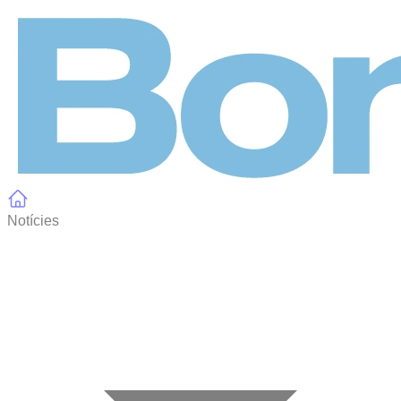
Panell de gestió de galetes
Notícies