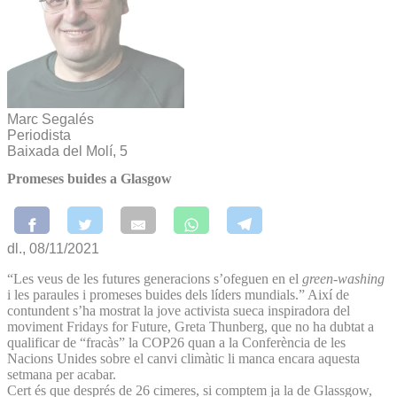
Marc Segalés
Periodista
Baixada del Molí, 5
Promeses buides a Glasgow
dl., 08/11/2021
“Les veus de les futures generacions s’ofeguen en el
green-washing
i les paraules i promeses buides dels líders mundials.” Així de
contundent s’ha mostrat la jove activista sueca inspiradora del
moviment Fridays for Future, Greta Thunberg, que no ha dubtat a
qualificar de “fracàs” la COP26 quan a la Conferència de les
Nacions Unides sobre el canvi climàtic li manca encara aquesta
setmana per acabar.
Cert és que després de 26 cimeres, si comptem ja la de Glassgow,