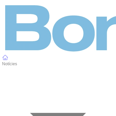
Panell de gestió de galetes
Notícies