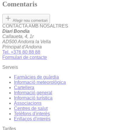
Comentaris
Afegir nou comentari
CONTACTA AMB NOSALTRES
Diari Bondia
Callaueta, 4, 1r
AD500 Andorra la Vella
Principat d'Andorra
Tel. +376 80 88 88
Formulari de contacte
Serveis
Farmàcies de guàrdia
Informació meteorològica
Cartellera
Informació general
Informació turística
Associacions
Centres de salut
Telèfons d'interès
Enllaços d'interés
Tarifes