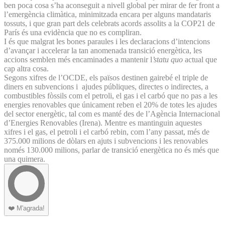
ben poca cosa s’ha aconseguit a nivell global per mirar de fer front a
l’emergència climàtica, minimitzada encara per alguns mandataris
tossuts, i que gran part dels celebrats acords assolits a la COP21 de
París és una evidència que no es compliran.
I és que malgrat les bones paraules i les declaracions d’intencions
d’avançar i accelerar la tan anomenada transició energètica, les
accions semblen més encaminades a mantenir l
’statu quo
actual que
cap altra cosa.
Segons xifres de l’OCDE, els països destinen gairebé el triple de
diners en subvencions i ajudes públiques, directes o indirectes, a
combustibles fòssils com el petroli, el gas i el carbó que no pas a les
energies renovables que únicament reben el 20% de totes les ajudes
del sector energètic, tal com es manté des de l’Agència Internacional
d’Energies Renovables (Irena). Mentre es mantinguin aquestes
xifres i el gas, el petroli i el carbó rebin, com l’any passat, més de
375.000 milions de dòlars en ajuts i subvencions i les renovables
només 130.000 milions, parlar de transició energètica no és més que
una quimera.
❤️
M'agrada!