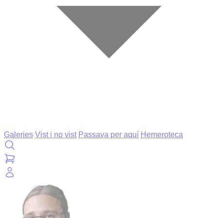
Galeries
Vist i no vist
Passava per aquí
Hemeroteca