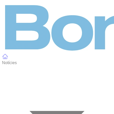
Panell de gestió de galetes
Notícies