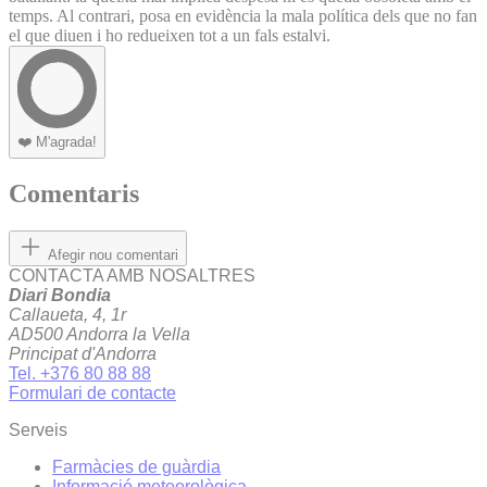
temps. Al contrari, posa en evidència la mala política dels que no fan
el que diuen i ho redueixen tot a un fals estalvi.
❤️
M'agrada!
Comentaris
Afegir nou comentari
CONTACTA AMB NOSALTRES
Diari Bondia
Callaueta, 4, 1r
AD500 Andorra la Vella
Principat d'Andorra
Tel. +376 80 88 88
Formulari de contacte
Serveis
Farmàcies de guàrdia
Informació meteorològica