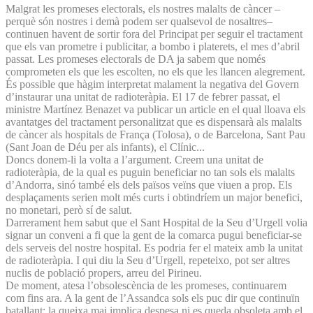
Malgrat les promeses electorals, els nostres malalts de càncer –
perquè són nostres i demà podem ser qualsevol de nosaltres–
continuen havent de sortir fora del Principat per seguir el tractament
que els van prometre i publicitar, a bombo i platerets, el mes d’abril
passat. Les promeses electorals de DA ja sabem que només
comprometen els que les escolten, no els que les llancen alegrement.
És possible que hàgim interpretat malament la negativa del Govern
d’instaurar una unitat de radioteràpia. El 17 de febrer passat, el
ministre Martínez Benazet va publicar un article en el qual lloava els
avantatges del tractament personalitzat que es dispensarà als malalts
de càncer als hospitals de França (Tolosa), o de Barcelona, Sant Pau
(Sant Joan de Déu per als infants), el Clínic...
Doncs donem-li la volta a l’argument. Creem una unitat de
radioteràpia, de la qual es puguin beneficiar no tan sols els malalts
d’Andorra, sinó també els dels països veïns que viuen a prop. Els
desplaçaments serien molt més curts i obtindríem un major benefici,
no monetari, però sí de salut.
Darrerament hem sabut que el Sant Hospital de la Seu d’Urgell volia
signar un conveni a fi que la gent de la comarca pugui beneficiar-se
dels serveis del nostre hospital. Es podria fer el mateix amb la unitat
de radioteràpia. I qui diu la Seu d’Urgell, repeteixo, pot ser altres
nuclis de població propers, arreu del Pirineu.
De moment, atesa l’obsolescència de les promeses, continuarem
com fins ara. A la gent de l’Assandca sols els puc dir que continuïn
batallant: la queixa mai implica despesa ni es queda obsoleta amb el