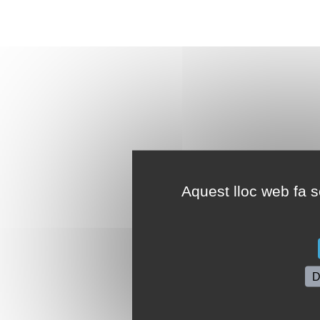
Aquest lloc web fa se
D