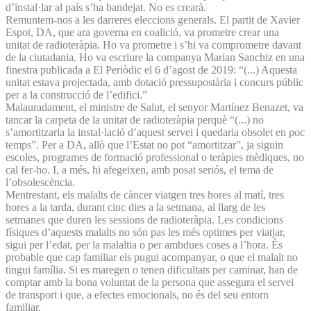
d’instal·lar al país s’ha bandejat. No es crearà.
Remuntem-nos a les darreres eleccions generals. El partit de Xavier
Espot, DA, que ara governa en coalició, va prometre crear una
unitat de radioteràpia. Ho va prometre i s’hi va comprometre davant
de la ciutadania. Ho va escriure la companya Marian Sanchiz en una
finestra publicada a El Periòdic el 6 d’agost de 2019: “(...) Aquesta
unitat estava projectada, amb dotació pressupostària i concurs públic
per a la construcció de l’edifici.”
Malauradament, el ministre de Salut, el senyor Martínez Benazet, va
tancar la carpeta de la unitat de radioteràpia perquè “(...) no
s’amortitzaria la instal·lació d’aquest servei i quedaria obsolet en poc
temps”. Per a DA, allò que l’Estat no pot “amortitzar”, ja siguin
escoles, programes de formació professional o teràpies mèdiques, no
cal fer-ho. I, a més, hi afegeixen, amb posat seriós, el tema de
l’obsolescència.
Mentrestant, els malalts de càncer viatgen tres hores al matí, tres
hores a la tarda, durant cinc dies a la setmana, al llarg de les
setmanes que duren les sessions de radioteràpia. Les condicions
físiques d’aquests malalts no són pas les més optimes per viatjar,
sigui per l’edat, per la malaltia o per ambdues coses a l’hora. És
probable que cap familiar els pugui acompanyar, o que el malalt no
tingui família. Si es maregen o tenen dificultats per caminar, han de
comptar amb la bona voluntat de la persona que assegura el servei
de transport i que, a efectes emocionals, no és del seu entorn
familiar.