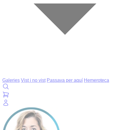
Galeries
Vist i no vist
Passava per aquí
Hemeroteca