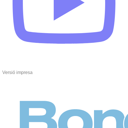
Versió impresa