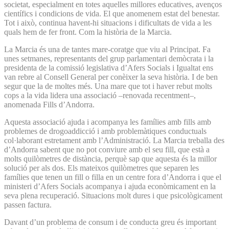
societat, especialment en totes aquelles millores educatives, avenços
científics i condicions de vida. El que anomenem estat del benestar.
Tot i això, continua havent-hi situacions i dificultats de vida a les
quals hem de fer front. Com la història de la Marcia.
La Marcia és una de tantes mare-coratge que viu al Principat. Fa
unes setmanes, representants del grup parlamentari demòcrata i la
presidenta de la comissió legislativa d’Afers Socials i Igualtat ens
van rebre al Consell General per conèixer la seva història. I de ben
segur que la de moltes més. Una mare que tot i haver rebut molts
cops a la vida lidera una associació –renovada recentment–,
anomenada Fills d’Andorra.
Aquesta associació ajuda i acompanya les famílies amb fills amb
problemes de drogoaddicció i amb problemàtiques conductuals
col·laborant estretament amb l’Administració. La Marcia treballa des
d’Andorra sabent que no pot conviure amb el seu fill, que està a
molts quilòmetres de distància, perquè sap que aquesta és la millor
solució per als dos. Els mateixos quilòmetres que separen les
famílies que tenen un fill o filla en un centre fora d’Andorra i que el
ministeri d’Afers Socials acompanya i ajuda econòmicament en la
seva plena recuperació. Situacions molt dures i que psicològicament
passen factura.
Davant d’un problema de consum i de conducta greu és important