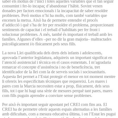
saber els motius de l’inici i totes aquelles variables que el fan seguir
consumint i fer-lo incapaç d’abandonar l’hàbit. Sovint venen
donades per factors emocionals i la incapacitat de saber resoldre
problemes. Però motius n’hi ha molts, com també variables que
encenen la metxa. Això ha de permetre entendre el procés
d’addicció i què s’ha de fer per resoldre el problema, proporcionant
sentiments de capacitat i el treball d’habilitats per fer front i
solucionar problemes. A més, també és important el treball amb les
famílies. Algunes d’elles –per no dir la gran majoria– maltractades
psicològicament i/o físicament pels seus fills.
La nova Llei qualificada dels drets dels infants i adolescents,
aprovada l’anterior legislatura, adquireix un important significat en
l’atenció assistencial i tècnica en el casos esmentats. I m’agradaria
remarcar el concepte d’assistència i no de beneficència, tret
identificador de la llei com la de serveis socials i sociosanitaris.
Aquesta llei permet a l’Estat protegir el menor en tot moment mentre
li ofereix les especificitats tècniques que requereixi. Les mares i
pares com la Marcia necessiten estar a prop, físicament, dels seus
fills, tot i que hi hagi una sèrie de mesures perquè tant pares, mares
com fills puguin aprendre a conviure sense problemes.
Per això és important seguir apostant pel CREI com fins ara. El
CREI ha de permetre oferir aquests espais alternatius a les famílies
amb dificultats, com a mesura educativa última, i on l’Estat les pugui