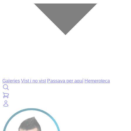
Galeries
Vist i no vist
Passava per aquí
Hemeroteca