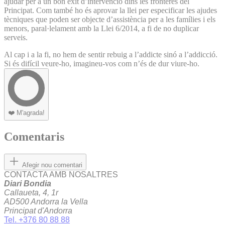
ajudar per a un bon èxit d’intervenció dins les fronteres del
Principat. Com també ho és aprovar la llei per especificar les ajudes
tècniques que poden ser objecte d’assistència per a les famílies i els
menors, paral·lelament amb la Llei 6/2014, a fi de no duplicar
serveis.
Al cap i a la fi, no hem de sentir rebuig a l’addicte sinó a l’addicció.
Si és difícil veure-ho, imagineu-vos com n’és de dur viure-ho.
❤️
M'agrada!
Comentaris
Afegir nou comentari
CONTACTA AMB NOSALTRES
Diari Bondia
Callaueta, 4, 1r
AD500 Andorra la Vella
Principat d'Andorra
Tel. +376 80 88 88