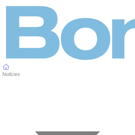
Panell de gestió de galetes
Notícies