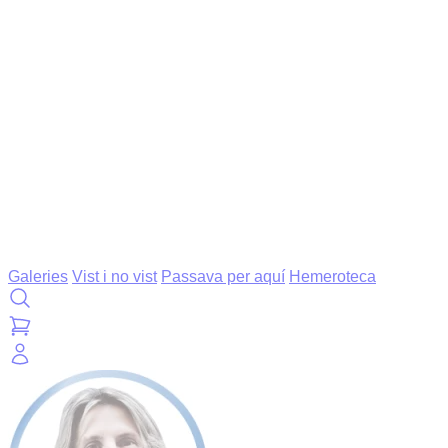
Galeries
Vist i no vist
Passava per aquí
Hemeroteca