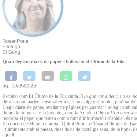
Roser Porta
Filòloga
El Gong
Quan llegíem diaris de paper i ballàvem el Último de la Fila
dg., 10/05/2026
Escoltar com El Último de la Fila canta
Si lo que vas a decir, no es m
dir res o que parlen sense saber res, és nostàlgia; sí, molta, però tamb
Llegir diaris de paper, retallar-ne pàgines per guardar i rellegir amb c
durant la infantesa o la joventut, com fa Ariadna Oltra a
Una casa sens
recordar el paper que tenien com a font d’informació i d’anàlisi, és no
El concert de Manolo García i Quimi Portet a l’Estadi Olímpic de Barce
i fulminants amb el passat, dues dosis de nostàlgia sana, de la bona, de 
aquell.