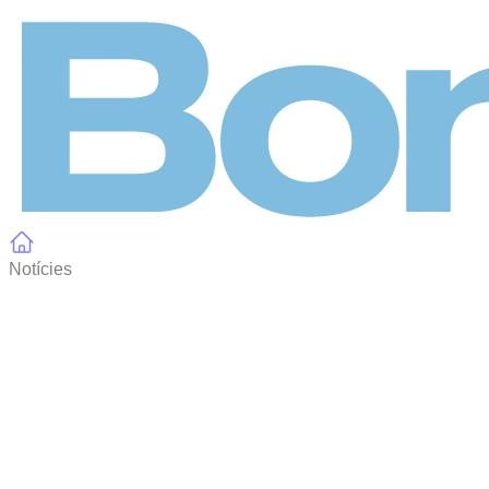
Panell de gestió de galetes
Notícies