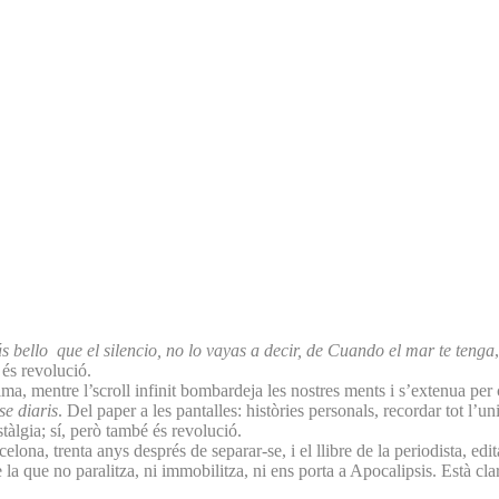
ás bello que el silencio, no lo vayas a decir, de Cuando el mar te tenga
é és revolució.
alma, mentre l’scroll infinit bombardeja les nostres ments i s’extenua per
e diaris
. Del paper a les pantalles: històries personals, recordar tot l’
stàlgia; sí, però també és revolució.
lona, trenta anys després de separar-se, i el llibre de la periodista, e
la que no paralitza, ni immobilitza, ni ens porta a Apocalipsis. Està clar