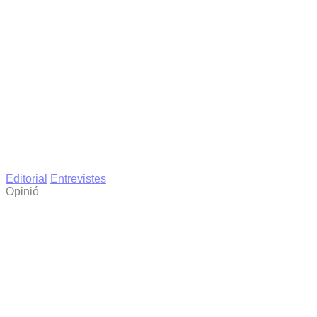
Editorial
Entrevistes
Opinió