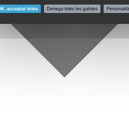
K, acceptar totes
Denega totes les galetes
Personalit