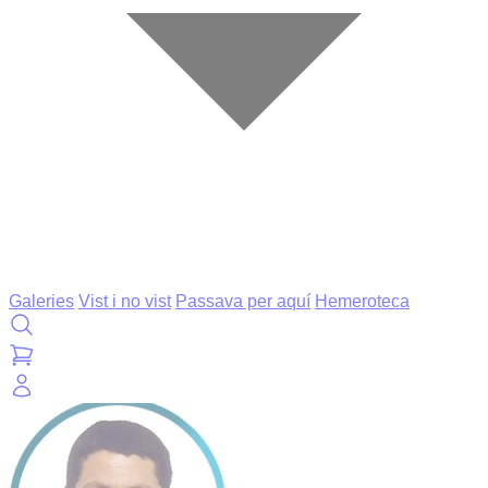
Galeries
Vist i no vist
Passava per aquí
Hemeroteca