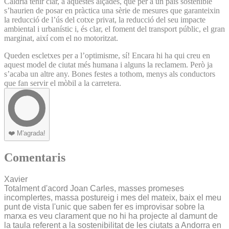
Caldria tenir clar, a aquestes alçades, que per a un país sostenible
s’haurien de posar en pràctica una sèrie de mesures que garanteixin
la reducció de l’ús del cotxe privat, la reducció del seu impacte
ambiental i urbanístic i, és clar, el foment del transport públic, el gran
marginat, així com el no motoritzat.
Queden escletxes per a l’optimisme, sí! Encara hi ha qui creu en
aquest model de ciutat més humana i alguns la reclamem. Però ja
s’acaba un altre any. Bones festes a tothom, menys als conductors
que fan servir el mòbil a la carretera.
❤️
M'agrada!
Comentaris
Xavier
Totalment d'acord Joan Carles, masses promeses
incomplertes, massa postureig i mes del mateix, baix el meu
punt de vista l'unic que saben fer es improvisar sobre la
marxa es veu clarament que no hi ha projecte al damunt de
la taula referent a la sostenibilitat de les ciutats a Andorra en