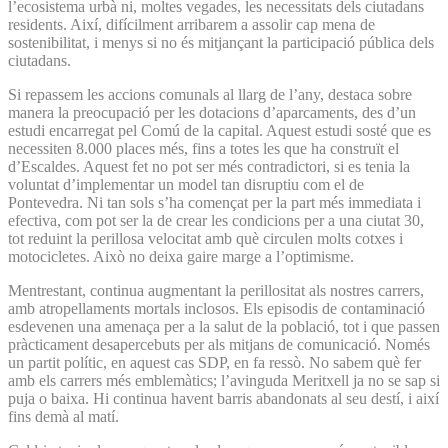
l’ecosistema urbà ni, moltes vegades, les necessitats dels ciutadans
residents. Així, difícilment arribarem a assolir cap mena de
sostenibilitat, i menys si no és mitjançant la participació pública dels
ciutadans.
Si repassem les accions comunals al llarg de l’any, destaca sobre
manera la preocupació per les dotacions d’aparcaments, des d’un
estudi encarregat pel Comú de la capital. Aquest estudi sosté que es
necessiten 8.000 places més, fins a totes les que ha construït el
d’Escaldes. Aquest fet no pot ser més contradictori, si es tenia la
voluntat d’implementar un model tan disruptiu com el de
Pontevedra. Ni tan sols s’ha començat per la part més immediata i
efectiva, com pot ser la de crear les condicions per a una ciutat 30,
tot reduint la perillosa velocitat amb què circulen molts cotxes i
motocicletes. Això no deixa gaire marge a l’optimisme.
Mentrestant, continua augmentant la perillositat als nostres carrers,
amb atropellaments mortals inclosos. Els episodis de contaminació
esdevenen una amenaça per a la salut de la població, tot i que passen
pràcticament desapercebuts per als mitjans de comunicació. Només
un partit polític, en aquest cas SDP, en fa ressò. No sabem què fer
amb els carrers més emblemàtics; l’avinguda Meritxell ja no se sap si
puja o baixa. Hi continua havent barris abandonats al seu destí, i així
fins demà al matí.