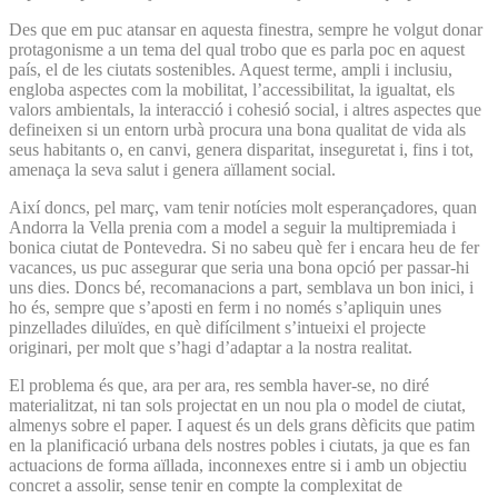
Des que em puc atansar en aquesta finestra, sempre he volgut donar
protagonisme a un tema del qual trobo que es parla poc en aquest
país, el de les ciutats sostenibles. Aquest terme, ampli i inclusiu,
engloba aspectes com la mobilitat, l’accessibilitat, la igualtat, els
valors ambientals, la interacció i cohesió social, i altres aspectes que
defineixen si un entorn urbà procura una bona qualitat de vida als
seus habitants o, en canvi, genera disparitat, inseguretat i, fins i tot,
amenaça la seva salut i genera aïllament social.
Així doncs, pel març, vam tenir notícies molt esperançadores, quan
Andorra la Vella prenia com a model a seguir la multipremiada i
bonica ciutat de Pontevedra. Si no sabeu què fer i encara heu de fer
vacances, us puc assegurar que seria una bona opció per passar-hi
uns dies. Doncs bé, recomanacions a part, semblava un bon inici, i
ho és, sempre que s’aposti en ferm i no només s’apliquin unes
pinzellades diluïdes, en què difícilment s’intueixi el projecte
originari, per molt que s’hagi d’adaptar a la nostra realitat.
El problema és que, ara per ara, res sembla haver-se, no diré
materialitzat, ni tan sols projectat en un nou pla o model de ciutat,
almenys sobre el paper. I aquest és un dels grans dèficits que patim
en la planificació urbana dels nostres pobles i ciutats, ja que es fan
actuacions de forma aïllada, inconnexes entre si i amb un objectiu
concret a assolir, sense tenir en compte la complexitat de