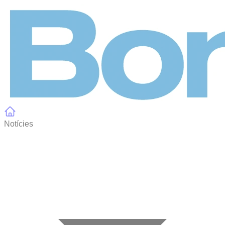
Panell de gestió de galetes
Notícies