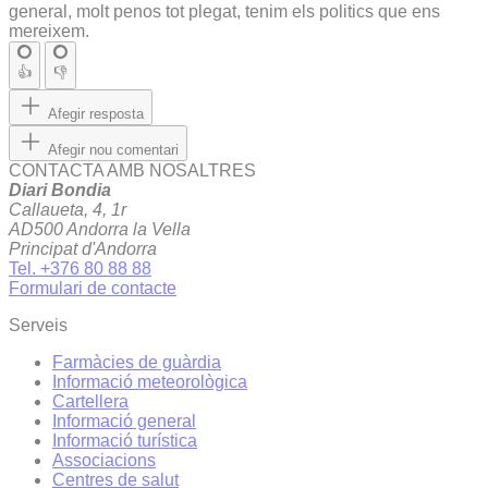
general, molt penos tot plegat, tenim els politics que ens
mereixem.
👍
👎
Afegir resposta
Afegir nou comentari
CONTACTA AMB NOSALTRES
Diari Bondia
Callaueta, 4, 1r
AD500 Andorra la Vella
Principat d'Andorra
Tel. +376 80 88 88
Formulari de contacte
Serveis
Farmàcies de guàrdia
Informació meteorològica
Cartellera
Informació general
Informació turística
Associacions
Centres de salut