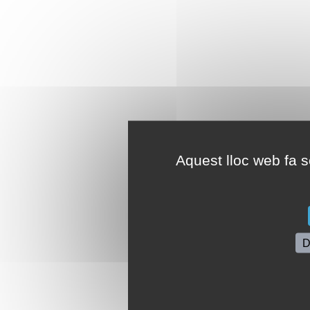
Aquest lloc web fa se
D