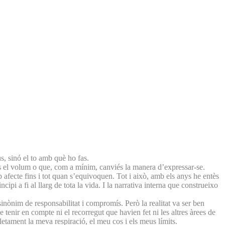
s, sinó el to amb què ho fas.
xés el volum o que, com a mínim, canviés la manera d’expressar-se.
afecte fins i tot quan s’equivoquen. Tot i això, amb els anys he entès
i a fi al llarg de tota la vida. I la narrativa interna que construeixo
inònim de responsabilitat i compromís. Però la realitat va ser ben
enir en compte ni el recorregut que havien fet ni les altres àrees de
etament la meva respiració, el meu cos i els meus límits.