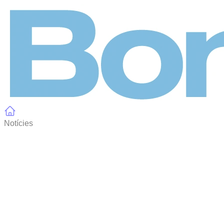
Panell de gestió de galetes
Notícies