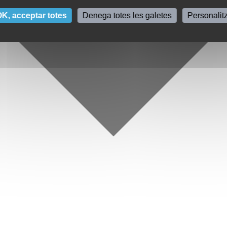
K, acceptar totes
Denega totes les galetes
Personalit