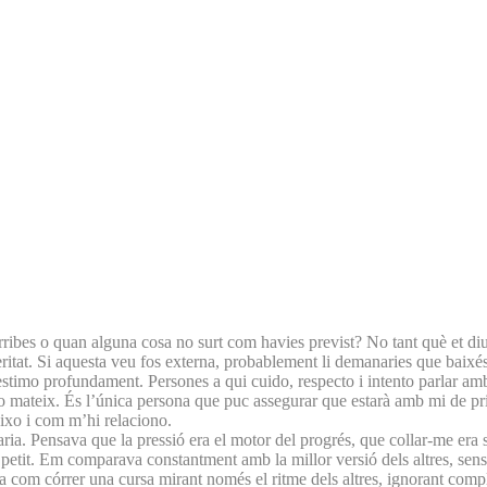
ribes o quan alguna cosa no surt com havies previst? No tant què et diu
veritat. Si aquesta veu fos externa, probablement li demanaries que bai
timo profundament. Persones a qui cuido, respecto i intento parlar amb 
 mateix. És l’única persona que puc assegurar que estarà amb mi de princip
ixo i com m’hi relaciono.
a. Pensava que la pressió era el motor del progrés, que collar-me era s
tit. Em comparava constantment amb la millor versió dels altres, sense t
 com córrer una cursa mirant només el ritme dels altres, ignorant compl