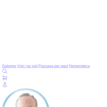
Galeries
Vist i no vist
Passava per aquí
Hemeroteca