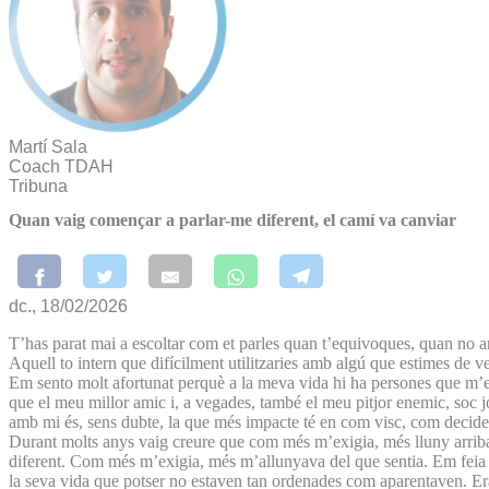
Martí Sala
Coach TDAH
Tribuna
Quan vaig començar a parlar-me diferent, el camí va canviar
dc., 18/02/2026
T’has parat mai a escoltar com et parles quan t’equivoques, quan no ar
Aquell to intern que difícilment utilitzaries amb algú que estimes de 
Em sento molt afortunat perquè a la meva vida hi ha persones que m’es
que el meu millor amic i, a vegades, també el meu pitjor enemic, soc jo
amb mi és, sens dubte, la que més impacte té en com visc, com decide
Durant molts anys vaig creure que com més m’exigia, més lluny arribari
diferent. Com més m’exigia, més m’allunyava del que sentia. Em feia pe
la seva vida que potser no estaven tan ordenades com aparentaven. Era