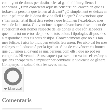
contingent de dones per destinar-les al gaudi d’alturgellencs i
andorrans. ¿Eren conscients aquests “clients” del calvari en què es
trobava la persona que tenien al davant? ¿O simplement es deixaven
endur pel mite de la dona de vida fàcil i alegre? Convencions que
s’han instal·lat al llarg dels segles i que legitimen l’explotació més
vella de la història. Convenciments que afavoreixen el sentiment de
superioritat dels homes respecte de les dones ja que són sabedors
que hi ha tot un estoc de putes de tots colors i tipologies disposades
a respondre a tots els seus desitjos. Convenciments que no els fan
més feliços, i així ho indiquen estudis fets arreu. Per això cal fer més
esforços en l’educació per la igualtat. S’ha de convèncer els homes
que qui tenen al davant és una persona com ells i que no pot ser
comprada. Ni venuda. Sense aquest pas seran en va tots els esforços
que ens encaparrem a impulsar per combatre la violència de gènere.
Companys, la solució és a les seves mans.
❤️
M'agrada!
Comentaris