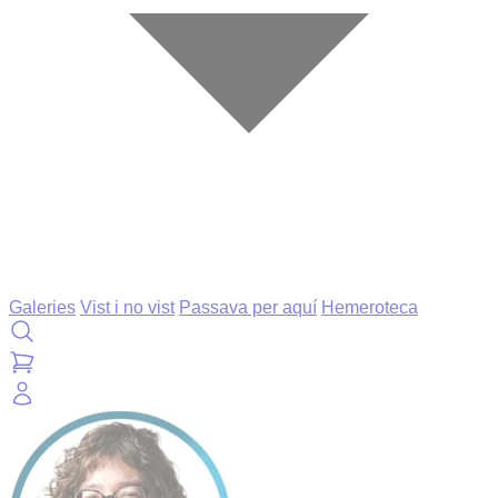
Galeries
Vist i no vist
Passava per aquí
Hemeroteca