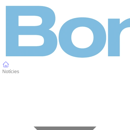
Panell de gestió de galetes
Notícies