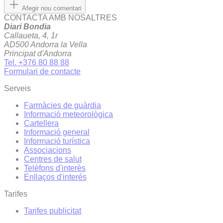
Afegir nou comentari
CONTACTA AMB NOSALTRES
Diari Bondia
Callaueta, 4, 1r
AD500 Andorra la Vella
Principat d'Andorra
Tel. +376 80 88 88
Formulari de contacte
Serveis
Farmàcies de guàrdia
Informació meteorològica
Cartellera
Informació general
Informació turística
Associacions
Centres de salut
Telèfons d'interès
Enllaços d'interés
Tarifes
Tarifes publicitat