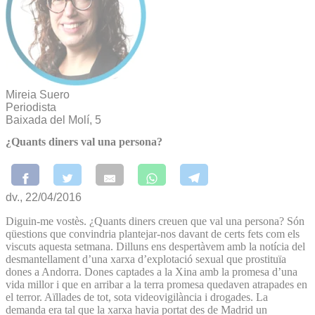
Mireia Suero
Periodista
Baixada del Molí, 5
¿Quants diners val una persona?
dv., 22/04/2016
Diguin-me vostès. ¿Quants diners creuen que val una persona? Són
qüestions que convindria plantejar-nos davant de certs fets com els
viscuts aquesta setmana. Dilluns ens despertàvem amb la notícia del
desmantellament d’una xarxa d’explotació sexual que prostituïa
dones a Andorra. Dones captades a la Xina amb la promesa d’una
vida millor i que en arribar a la terra promesa quedaven atrapades en
el terror. Aïllades de tot, sota videovigilància i drogades. La
demanda era tal que la xarxa havia portat des de Madrid un