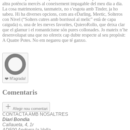
altra potència mercès al coneixement impagable del meu dia a dia.
La cosa matrimoniera, tanmateix, no s’esgota amb Tinder, ja ho
sabeu. Hi ha diverses opcions, com ara eDarling, Meetic, Solteros
con Nivel (“Solters cutres amb borrissol al melic” està de capa
caiguda) o, una de les meves favorites, QuieroRollo, que deixa clar
que el glamur i el romanticisme són pures collonades. Jo mateix n’he
desenvolupat una que no ofereix cap dubte respecte al seu propòsit:
A Quatre Potes. No em negareu que té ganxo.
❤️
M'agrada!
Comentaris
Afegir nou comentari
CONTACTA AMB NOSALTRES
Diari Bondia
Callaueta, 4, 1r
AD500 Andorra la Vella