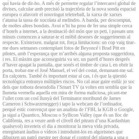
qui havia de dir-ho. A més de permetre regular l’intercanvi global de
divises, calcular amb precisió la trajectòria de la nova sonda espacial
europea o afavorir el nouvingut teletreball, la xarxa de xarxes
t’atansa la tassa de xocolata al melindro. A banda, per descomptat,
de moltes altres bondats. Avui n’hi ha prou de fer una simple cerca
d’hotels a internet, a la destinació del món que us peti, i passats uns
minuts comencen a saturar-te el mòbil desenes de suggeriments al
respecte. Existeixen, malgrat tot, força limitacions: un cop vaig tirar-
me dues setmanes contemplant fotos de Beyoncé i Brad Pitt en
pilotes, amb l’esperança que m’arribés alguna proposta suggeridora,
i res. El màxim que aconseguiria va ser, un parell d’hores després
d’haver apagat la pantalla, que sonés el timbre de casa i, en obrir la
porta, trobar-me el José Manuel, el veí del costat, demanant-me sal.
En calçotets. També és important estar al cas, i és que la qüestió
tecnològica entranya múltiples riscos. No cal anar gaire enllà: jo soc
dels que tothora desendolla l’Smart TV (a voltes em sembla que la
llumeta vermella aquella em mira de forma maliciosa, picant-me
l’ullet com un cosí llunyà del Terminator moribund de James
Cameron i Schwarzenegger) i tapo la webcam de l’ordinador,
perquè estic convençut que un analista de l’FBI, la KGB o Google,
ja sigui a Quantico, Moscou o Syllicon Valley (que és un lloc de
Califòrnia, res a veure amb el clivell del pitram d’una Kardashian
qualsevol) inverteix el dia a monitorar la meva vida privada,
enregistrant àudios o vídeos i introduint-los en algorismes que
dibuixen un patró mestre per donar el control del planeta a una o