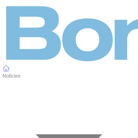
Panell de gestió de galetes
Notícies