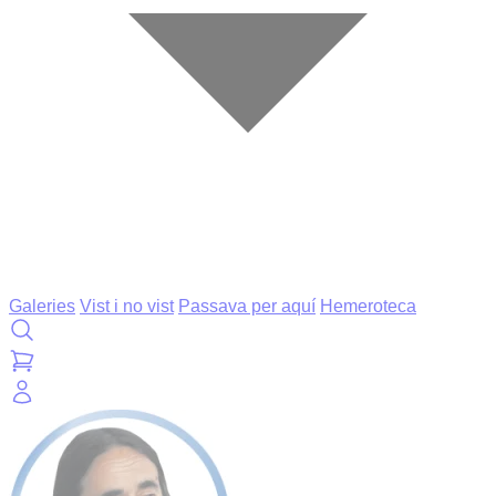
Galeries
Vist i no vist
Passava per aquí
Hemeroteca