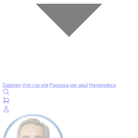
Galeries
Vist i no vist
Passava per aquí
Hemeroteca