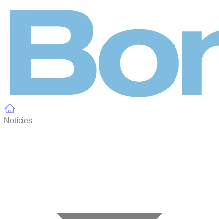
Panell de gestió de galetes
Notícies