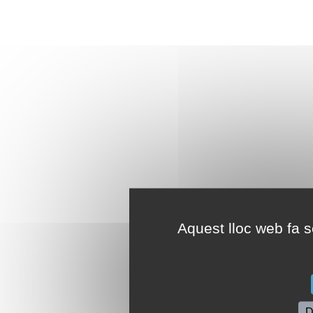
Aquest lloc web fa se
D