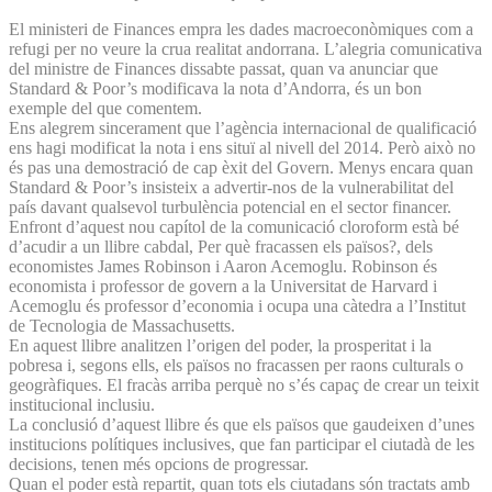
El ministeri de Finances empra les dades macroeconòmiques com a
refugi per no veure la crua realitat andorrana. L’alegria comunicativa
del ministre de Finances dissabte passat, quan va anunciar que
Standard & Poor’s modificava la nota d’Andorra, és un bon
exemple del que comentem.
Ens alegrem sincerament que l’agència internacional de qualificació
ens hagi modificat la nota i ens situï al nivell del 2014. Però això no
és pas una demostració de cap èxit del Govern. Menys encara quan
Standard & Poor’s insisteix a advertir-nos de la vulnerabilitat del
país davant qualsevol turbulència potencial en el sector financer.
Enfront d’aquest nou capítol de la comunicació cloroform està bé
d’acudir a un llibre cabdal, Per què fracassen els països?, dels
economistes James Robinson i Aaron Acemoglu. Robinson és
economista i professor de govern a la Universitat de Harvard i
Acemoglu és professor d’economia i ocupa una càtedra a l’Institut
de Tecnologia de Massachusetts.
En aquest llibre analitzen l’origen del poder, la prosperitat i la
pobresa i, segons ells, els països no fracassen per raons culturals o
geogràfiques. El fracàs arriba perquè no s’és capaç de crear un teixit
institucional inclusiu.
La conclusió d’aquest llibre és que els països que gaudeixen d’unes
institucions polítiques inclusives, que fan participar el ciutadà de les
decisions, tenen més opcions de progressar.
Quan el poder està repartit, quan tots els ciutadans són tractats amb