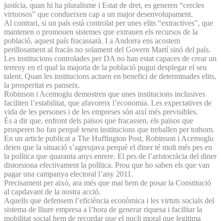
justícia, quan hi ha pluralisme i Estat de dret, es generen “cercles
virtuosos” que condueixen cap a un major desenvolupament.
Al contrari, si un país està controlat per unes elits “extractives”, que
mantenen o promouen sistemes que extrauen els recursos de la
població, aquest país fracassarà. I a Andorra ens acostem
perillosament al fracàs no solament del Govern Martí sinó del país.
Les institucions controlades per DA no han estat capaces de crear un
terreny en el qual la majoria de la població pugui desplegar el seu
talent. Quan les institucions actuen en benefici de determinades elits,
la prosperitat es panseix.
Robinson i Acemoglu demostren que unes institucions inclusives
faciliten l’estabilitat, que afavoreix l’economia. Les expectatives de
vida de les persones i de les empreses són així més previsibles.
És a dir que, enfront dels països que fracassen, els països que
prosperen ho fan perquè tenen institucions que treballen per tothom.
En un article publicat a The Huffington Post, Robinson i Acemoglu
deien que la situació s’agreujava perquè el diner té molt més pes en
la política que quaranta anys enrere. El pes de l’aristocràcia del diner
distorsiona efectivament la política. Prou que ho saben els que van
pagar una campanya electoral l’any 2011.
Precisament per això, ara més que mai hem de posar la Constitució
al capdavant de la nostra acció.
Aquells que defensem l’eficiència econòmica i les virtuts socials del
sistema de lliure empresa a l’hora de generar riquesa i facilitar la
mobilitat social hem de recordar que el nucli moral que legitima