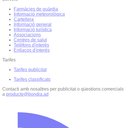
Farmàcies de guàrdia
Informació meteorològica
Cartellera
Informació general
Informació turística
Associacions
Centres de salut
Telèfons d'interès
Enllaços d'interés
Tarifes
Tarifes publicitat
Tarifes classificats
Contacti amb nosaltres per publicitat o qüestions comercials
a
producte@bondia.ad