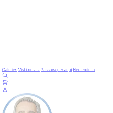
Galeries
Vist i no vist
Passava per aquí
Hemeroteca