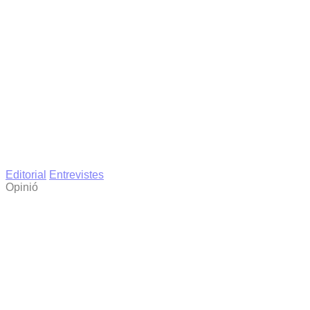
Editorial
Entrevistes
Opinió