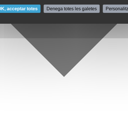
K, acceptar totes
Denega totes les galetes
Personalit