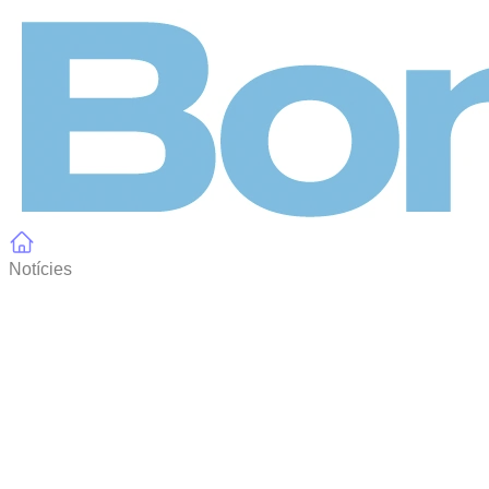
Panell de gestió de galetes
Notícies