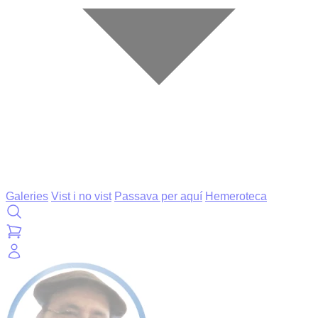
Galeries
Vist i no vist
Passava per aquí
Hemeroteca