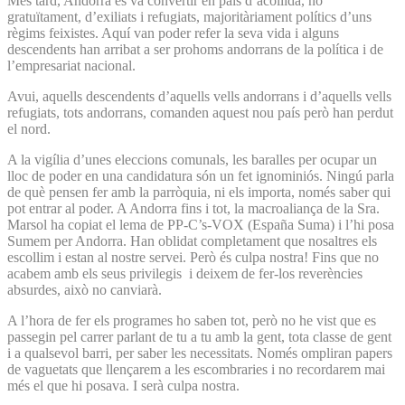
Més tard, Andorra es va convertir en país d’acollida, no
gratuïtament, d’exiliats i refugiats, majoritàriament polítics d’uns
règims feixistes. Aquí van poder refer la seva vida i alguns
descendents han arribat a ser prohoms andorrans de la política i de
l’empresariat nacional.
Avui, aquells descendents d’aquells vells andorrans i d’aquells vells
refugiats, tots andorrans, comanden aquest nou país però han perdut
el nord.
A la vigília d’unes eleccions comunals, les baralles per ocupar un
lloc de poder en una candidatura són un fet ignominiós. Ningú parla
de què pensen fer amb la parròquia, ni els importa, només saber qui
pot entrar al poder. A Andorra fins i tot, la macroaliança de la Sra.
Marsol ha copiat el lema de PP-C’s-VOX (España Suma) i l’hi posa
Sumem per Andorra. Han oblidat completament que nosaltres els
escollim i estan al nostre servei. Però és culpa nostra! Fins que no
acabem amb els seus privilegis i deixem de fer-los reverències
absurdes, això no canviarà.
A l’hora de fer els programes ho saben tot, però no he vist que es
passegin pel carrer parlant de tu a tu amb la gent, tota classe de gent
i a qualsevol barri, per saber les necessitats. Només ompliran papers
de vaguetats que llençarem a les escombraries i no recordarem mai
més el que hi posava. I serà culpa nostra.