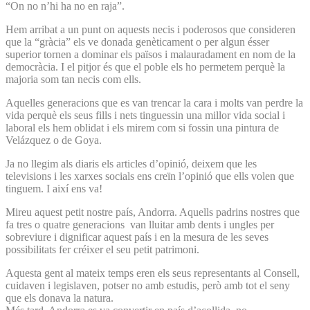
“On no n’hi ha no en raja”.
Hem arribat a un punt on aquests necis i poderosos que consideren
que la “gràcia” els ve donada genèticament o per algun ésser
superior tornen a dominar els països i malauradament en nom de la
democràcia. I el pitjor és que el poble els ho permetem perquè la
majoria som tan necis com ells.
Aquelles generacions que es van trencar la cara i molts van perdre la
vida perquè els seus fills i nets tinguessin una millor vida social i
laboral els hem oblidat i els mirem com si fossin una pintura de
Velázquez o de Goya.
Ja no llegim als diaris els articles d’opinió, deixem que les
televisions i les xarxes socials ens creïn l’opinió que ells volen que
tinguem. I així ens va!
Mireu aquest petit nostre país, Andorra. Aquells padrins nostres que
fa tres o quatre generacions van lluitar amb dents i ungles per
sobreviure i dignificar aquest país i en la mesura de les seves
possibilitats fer créixer el seu petit patrimoni.
Aquesta gent al mateix temps eren els seus representants al Consell,
cuidaven i legislaven, potser no amb estudis, però amb tot el seny
que els donava la natura.