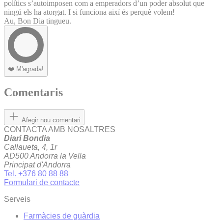
polítics s’autoimposen com a emperadors d’un poder absolut que
ningú els ha atorgat. I si funciona així és perquè volem!
Au, Bon Dia tingueu.
❤️
M'agrada!
Comentaris
Afegir nou comentari
CONTACTA AMB NOSALTRES
Diari Bondia
Callaueta, 4, 1r
AD500 Andorra la Vella
Principat d'Andorra
Tel. +376 80 88 88
Formulari de contacte
Serveis
Farmàcies de guàrdia