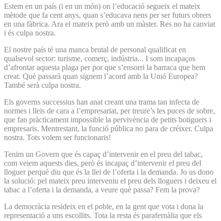
Estem en un país (i en un món) on l’educació segueix el mateix
mètode que fa cent anys, quan s’educava nens per ser futurs obrers
en una fàbrica. Ara el mateix però amb un màster. Res no ha canviat
i és culpa nostra.
El nostre país té una manca brutal de personal qualificat en
qualsevol sector: turisme, comerç, indústria... I som incapaços
d’afrontar aquesta plaga per por que s’ensorri la barraca que hem
creat. Què passarà quan signem l’acord amb la Unió Europea?
També serà culpa nostra.
Els governs successius han anat creant una trama tan infecta de
normes i lleis de cara a l’empresariat, per treure’s les puces de sobre,
que fan pràcticament impossible la pervivència de petits botiguers i
empresaris. Mentrestant, la funció pública no para de créixer. Culpa
nostra. Tots volem ser funcionaris!
Tenim un Govern que és capaç d’intervenir en el preu del tabac,
com veiem aquests dies, però és incapaç d’intervenir el preu del
lloguer perquè diu que és la llei de l’oferta i la demanda. Jo us dono
la solució: pel mateix preu interveniu el preu dels lloguers i deixeu el
tabac a l’oferta i la demanda, a veure què passa? Fem la prova?
La democràcia resideix en el poble, en la gent que vota i dona la
representació a uns escollits. Tota la resta és parafernàlia que els