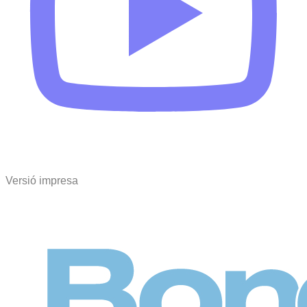
Versió impresa