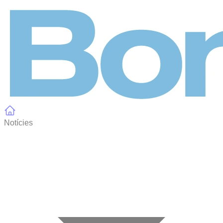
Panell de gestió de galetes
Notícies