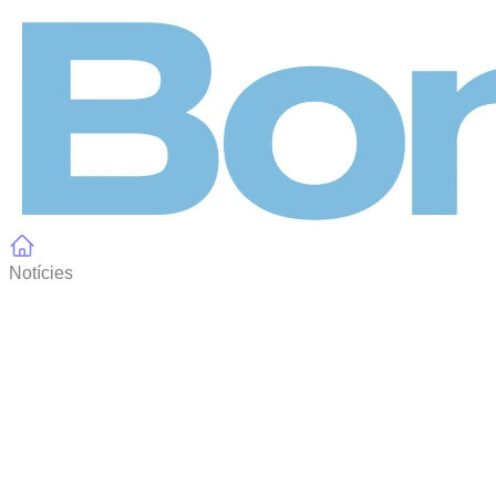
Panell de gestió de galetes
Notícies