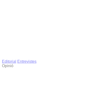
Editorial
Entrevistes
Opinió