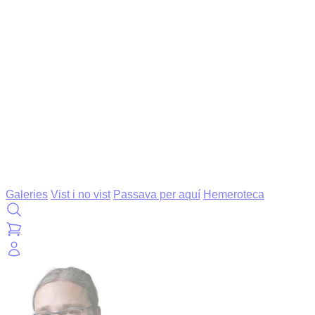
Galeries
Vist i no vist
Passava per aquí
Hemeroteca