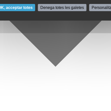
K, acceptar totes
Denega totes les galetes
Personalit