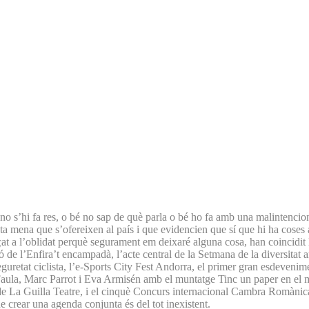
 no s’hi fa res, o bé no sap de què parla o bé ho fa amb una malintencio
 mena que s’ofereixen al país i que evidencien que sí que hi ha coses a fe
t a l’oblidat perquè segurament em deixaré alguna cosa, han coincidit la 
 de l’Enfira’t encampadà, l’acte central de la Setmana de la diversitat a
seguretat ciclista, l’e-Sports City Fest Andorra, el primer gran esdevenime
 de Faula, Marc Parrot i Eva Armisén amb el muntatge Tinc un paper en 
e La Guilla Teatre, i el cinquè Concurs internacional Cambra Romànica.
e crear una agenda conjunta és del tot inexistent.