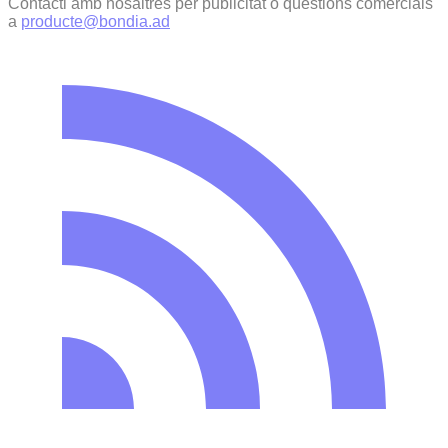
Contacti amb nosaltres per publicitat o qüestions comercials
a
producte@bondia.ad