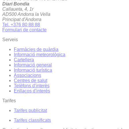
Diari Bondia
Callaueta, 4, 1r
AD500 Andorra la Vella
Principat d'Andorra
Tel. +376 80 88 88
Formulari de contacte
Serveis
Farmàcies de guàrdia
Informació meteorològica
Cartellera
Informació general
Informació turística
Associacions
Centres de salut
Telèfons d'interès
Enllaços d'interés
Tarifes
Tarifes publicitat
Tarifes classificats