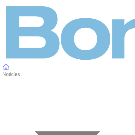
Panell de gestió de galetes
Notícies