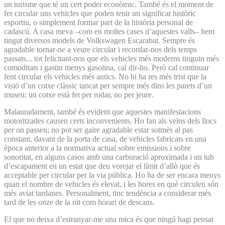
un turisme que té un cert poder econòmic. També és el moment de
fer circular uns vehicles que poden tenir un significat històric
esportiu, o simplement formar part de la història personal de
cadascú. A casa meva –com en moltes cases d’aquestes valls– hem
tingut diversos models de Volkswagen Escarabat. Sempre és
agradable tornar-ne a veure circular i recordar-nos dels temps
passats... tot felicitant-nos que els vehicles més moderns tinguin més
comoditats i gastin menys gasolina, cal dir-ho. Però cal continuar
fent circular els vehicles més antics. No hi ha res més trist que la
visió d’un cotxe clàssic tancat per sempre més dins les parets d’un
museu: un cotxe està fet per rodar, no per jeure.
Malauradament, també és evident que aquestes manifestacions
motoritzades causen certs inconvenients. Ho fan als veïns dels llocs
per on passen; no pot ser gaire agradable estar sotmès al pas
constant, davant de la porta de casa, de vehicles fabricats en una
època anterior a la normativa actual sobre emissions i sobre
sonoritat, en alguns casos amb una carburació aproximada i un tub
d’escapament en un estat que deu vorejar el límit d’allò que és
acceptable per circular per la via pública. Ho ha de ser encara menys
quan el nombre de vehicles és elevat, i les hores en què circulen són
més aviat tardanes. Personalment, tinc tendència a considerar més
tard de les onze de la nit com horari de descans.
El que no deixa d’estranyar-me una mica és que ningú hagi pensat