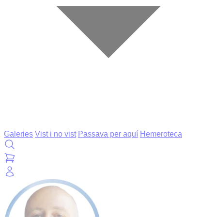
Galeries
Vist i no vist
Passava per aquí
Hemeroteca