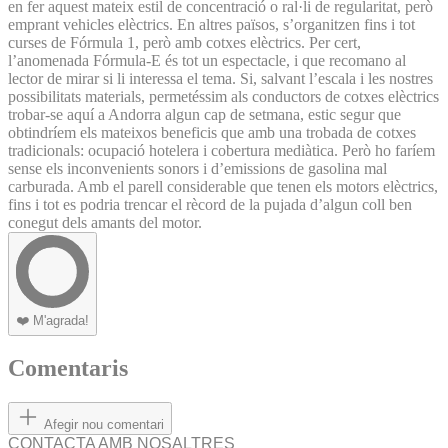
en fer aquest mateix estil de concentració o ral·li de regularitat, però
emprant vehicles elèctrics. En altres països, s’organitzen fins i tot
curses de Fórmula 1, però amb cotxes elèctrics. Per cert,
l’anomenada Fórmula-E és tot un espectacle, i que recomano al
lector de mirar si li interessa el tema. Si, salvant l’escala i les nostres
possibilitats materials, permetéssim als conductors de cotxes elèctrics
trobar-se aquí a Andorra algun cap de setmana, estic segur que
obtindríem els mateixos beneficis que amb una trobada de cotxes
tradicionals: ocupació hotelera i cobertura mediàtica. Però ho faríem
sense els inconvenients sonors i d’emissions de gasolina mal
carburada. Amb el parell considerable que tenen els motors elèctrics,
fins i tot es podria trencar el rècord de la pujada d’algun coll ben
conegut dels amants del motor.
❤️
M'agrada!
Comentaris
Afegir nou comentari
CONTACTA AMB NOSALTRES