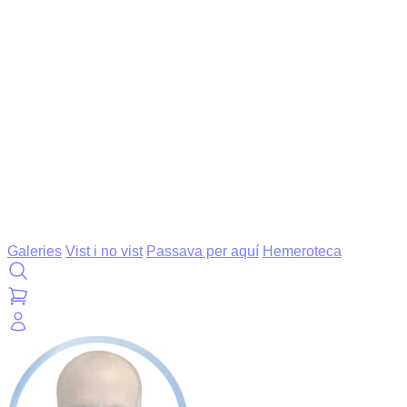
Galeries
Vist i no vist
Passava per aquí
Hemeroteca