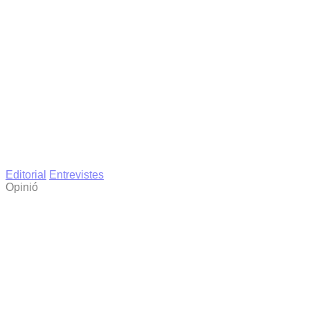
Editorial
Entrevistes
Opinió