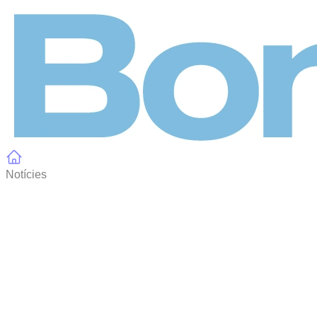
Panell de gestió de galetes
Notícies