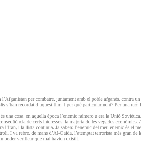
a l’Afganistan per combatre, juntament amb el poble afganès, contra u
ts s’han recordat d’aquest film. I per què particularment? Per una raó: l
 és una cosa, en aquella època l’enemic número u era la Unió Soviètica,
conseqüència de certs interessos, la majoria de les vegades econòmics. A
a l’Iran, i la llista continua. Ja saben: l’enemic del meu enemic és el m
etroli. I va rebre, de mans d’Al-Qaida, l’atemptat terrorista més gran de 
 poder verificar que mai havien existit.