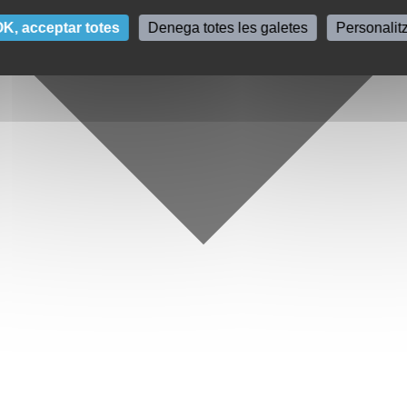
K, acceptar totes
Denega totes les galetes
Personalit