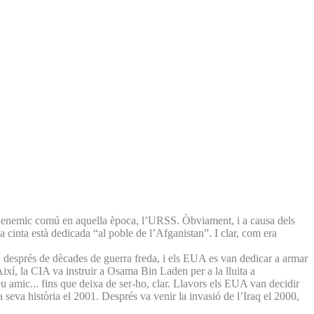
n enemic comú en aquella època, l’URSS. Òbviament, i a causa dels
a cinta està dedicada “al poble de l’Afganistan”. I clar, com era
 després de dècades de guerra freda, i els EUA es van dedicar a armar
ixí, la CIA va instruir a Osama Bin Laden per a la lluita a
eu amic... fins que deixa de ser-ho, clar. Llavors els EUA van decidir
la seva història el 2001. Després va venir la invasió de l’Iraq el 2000,