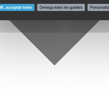
K, acceptar totes
Denega totes les galetes
Personalit