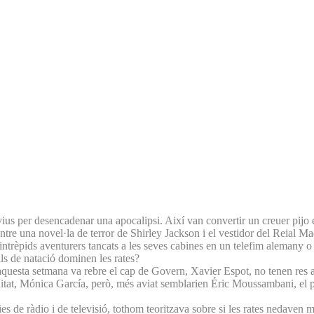
 vius per desencadenar una apocalipsi. Així van convertir un creuer pijo
re una novel·la de terror de Shirley Jackson i el vestidor del Reial Ma
intrèpids aventurers tancats a les seves cabines en un telefim alemany o 
ils de natació dominen les rates?
 aquesta setmana va rebre el cap de Govern, Xavier Espot, no tenen res
tat, Mónica García, però, més aviat semblarien Éric Moussambani, el pit
rtúlies de ràdio i de televisió, tothom teoritzava sobre si les rates nedave