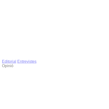
Editorial
Entrevistes
Opinió