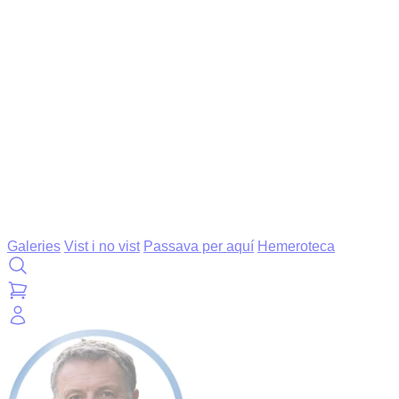
Galeries
Vist i no vist
Passava per aquí
Hemeroteca