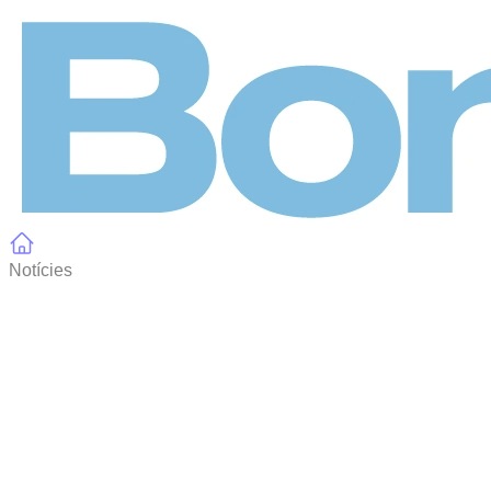
Panell de gestió de galetes
Notícies