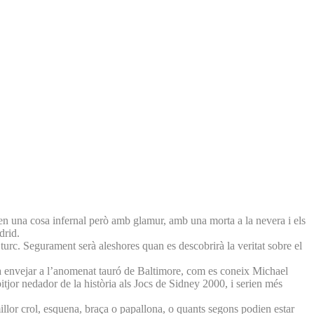
 en una cosa infernal però amb glamur, amb una morta a la nevera i els
drid.
turc. Segurament serà aleshores quan es descobrirà la veritat sobre el
 a envejar a l’anomenat tauró de Baltimore, com es coneix Michael
jor nedador de la història als Jocs de Sidney 2000, i serien més
n millor crol, esquena, braça o papallona, o quants segons podien estar