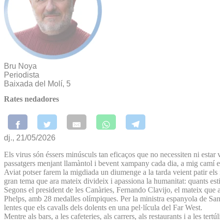
Bru Noya
Periodista
Baixada del Molí, 5
Rates nedadores
dj., 21/05/2026
Els virus són éssers minúsculs tan eficaços que no necessiten ni estar
passatgers menjant llamàntol i bevent xampany cada dia, a mig camí ent
Aviat potser farem la migdiada un diumenge a la tarda veient patir els 
gran tema que ara mateix divideix i apassiona la humanitat: quants est
Segons el president de les Canàries, Fernando Clavijo, el mateix que
Phelps, amb 28 medalles olímpiques. Per la ministra espanyola de Sani
lentes que els cavalls dels dolents en una pel·lícula del Far West.
Mentre als bars, a les cafeteries, als carrers, als restaurants i a les te