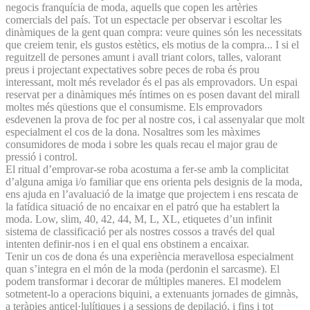
negocis franquícia de moda, aquells que copen les artèries
comercials del país. Tot un espectacle per observar i escoltar les
dinàmiques de la gent quan compra: veure quines són les necessitats
que creiem tenir, els gustos estètics, els motius de la compra... I si el
reguitzell de persones amunt i avall triant colors, talles, valorant
preus i projectant expectatives sobre peces de roba és prou
interessant, molt més revelador és el pas als emprovadors. Un espai
reservat per a dinàmiques més íntimes on es posen davant del mirall
moltes més qüestions que el consumisme. Els emprovadors
esdevenen la prova de foc per al nostre cos, i cal assenyalar que molt
especialment el cos de la dona. Nosaltres som les màximes
consumidores de moda i sobre les quals recau el major grau de
pressió i control.
El ritual d’emprovar-se roba acostuma a fer-se amb la complicitat
d’alguna amiga i/o familiar que ens orienta pels designis de la moda,
ens ajuda en l’avaluació de la imatge que projectem i ens rescata de
la fatídica situació de no encaixar en el patró que ha establert la
moda. Low, slim, 40, 42, 44, M, L, XL, etiquetes d’un infinit
sistema de classificació per als nostres cossos a través del qual
intenten definir-nos i en el qual ens obstinem a encaixar.
Tenir un cos de dona és una experiència meravellosa especialment
quan s’integra en el món de la moda (perdonin el sarcasme). El
podem transformar i decorar de múltiples maneres. El modelem
sotmetent-lo a operacions biquini, a extenuants jornades de gimnàs,
a teràpies anticel·lulítiques i a sessions de depilació, i fins i tot