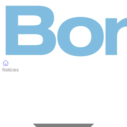
Panell de gestió de galetes
Notícies