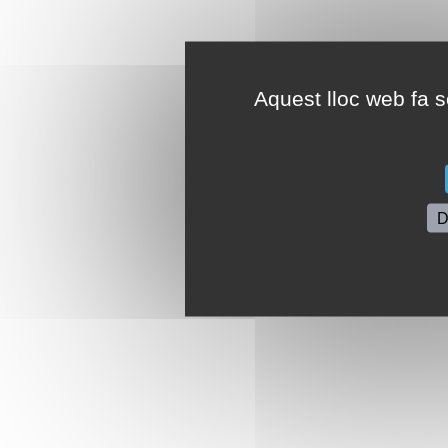
Aquest lloc web fa se
D