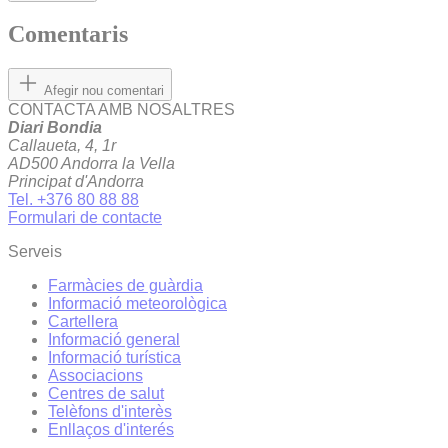
Comentaris
Afegir nou comentari
CONTACTA AMB NOSALTRES
Diari Bondia
Callaueta, 4, 1r
AD500 Andorra la Vella
Principat d'Andorra
Tel. +376 80 88 88
Formulari de contacte
Serveis
Farmàcies de guàrdia
Informació meteorològica
Cartellera
Informació general
Informació turística
Associacions
Centres de salut
Telèfons d'interès
Enllaços d'interés