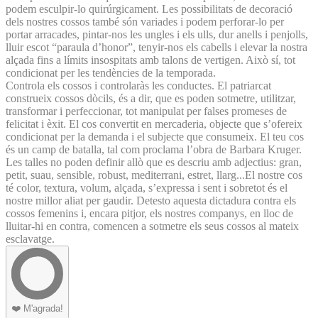
podem esculpir-lo quirúrgicament. Les possibilitats de decoració
dels nostres cossos també són variades i podem perforar-lo per
portar arracades, pintar-nos les ungles i els ulls, dur anells i penjolls,
lluir escot “paraula d’honor”, tenyir-nos els cabells i elevar la nostra
alçada fins a límits insospitats amb talons de vertigen. Això sí, tot
condicionat per les tendències de la temporada.
Controla els cossos i controlaràs les conductes. El patriarcat
construeix cossos dòcils, és a dir, que es poden sotmetre, utilitzar,
transformar i perfeccionar, tot manipulat per falses promeses de
felicitat i èxit. El cos convertit en mercaderia, objecte que s’ofereix
condicionat per la demanda i el subjecte que consumeix. El teu cos
és un camp de batalla, tal com proclama l’obra de Barbara Kruger.
Les talles no poden definir allò que es descriu amb adjectius: gran,
petit, suau, sensible, robust, mediterrani, estret, llarg...El nostre cos
té color, textura, volum, alçada, s’expressa i sent i sobretot és el
nostre millor aliat per gaudir. Detesto aquesta dictadura contra els
cossos femenins i, encara pitjor, els nostres companys, en lloc de
lluitar-hi en contra, comencen a sotmetre els seus cossos al mateix
esclavatge.
❤️
M'agrada!