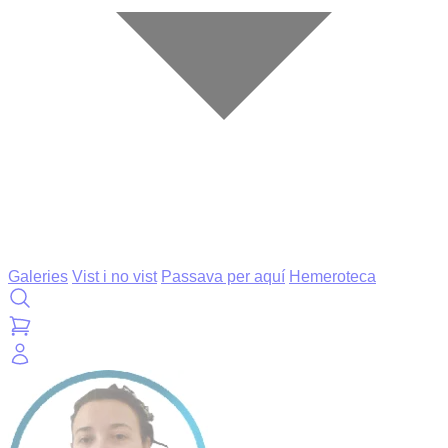
Galeries
Vist i no vist
Passava per aquí
Hemeroteca