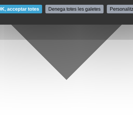
K, acceptar totes
Denega totes les galetes
Personalit