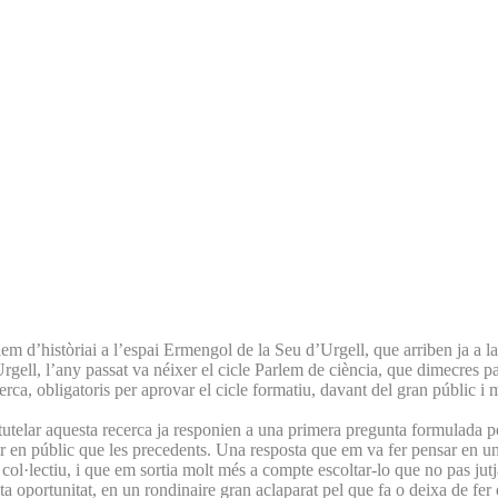
d’històriai a l’espai Ermengol de la Seu d’Urgell, que arriben ja a la 
lt Urgell, l’any passat va néixer el cicle Parlem de ciència, que dimecre
cerca, obligatoris per aprovar el cicle formatiu, davant del gran públic i m
utelar aquesta recerca ja responien a una primera pregunta formulada p
 en públic que les precedents. Una resposta que em va fer pensar en u
col·lectiu, i que em sortia molt més a compte escoltar-lo que no pas jutj
 oportunitat, en un rondinaire gran aclaparat pel que fa o deixa de fer e