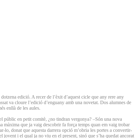
dotzena edició. A recer de l’èxit d’aquest cicle que any rere any
s passat va cloure l’edició d’enguany amb una novetat. Dos alumnes de
és enllà de les aules.
el públic en petit comitè, ¿no tindran vergonya? –Són una nova
na màxima que ja vaig descobrir fa força temps quan em vaig trobar
ar-lo, donat que aquesta darrera opció m’obria les portes a convertir-
l jovent i el qual ja no viu en el present, sinó que s’ha quedat ancorat