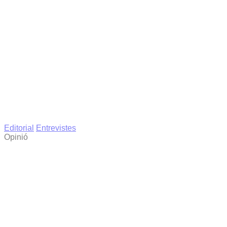
Editorial
Entrevistes
Opinió