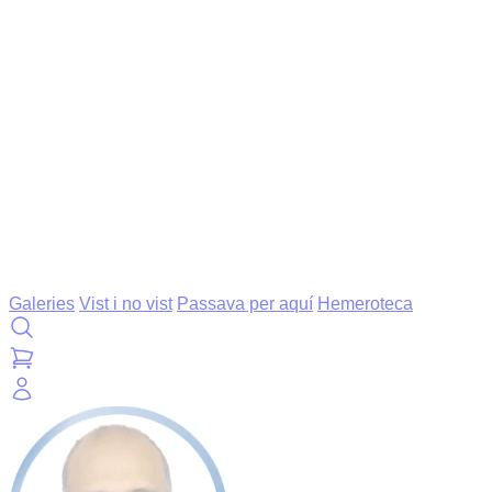
Galeries
Vist i no vist
Passava per aquí
Hemeroteca