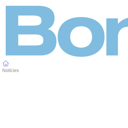
Panell de gestió de galetes
Notícies