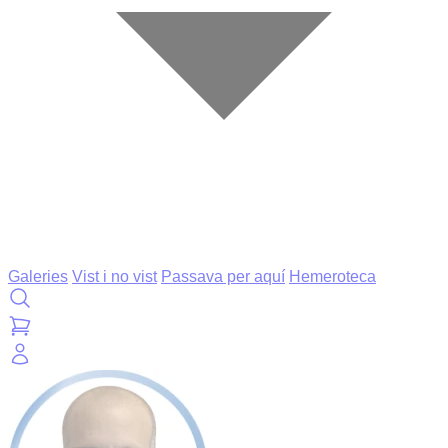
Galeries
Vist i no vist
Passava per aquí
Hemeroteca