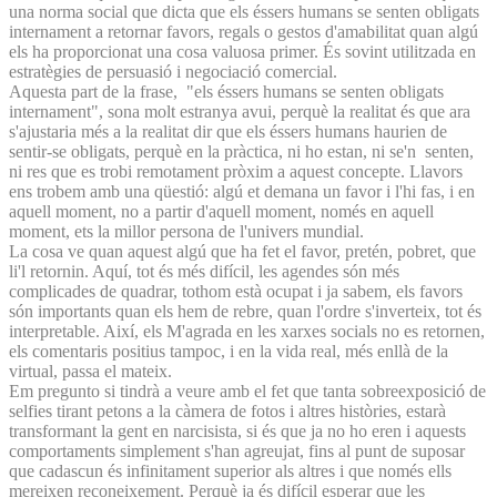
una norma social que dicta que els éssers humans se senten obligats
internament a retornar favors, regals o gestos d'amabilitat quan algú
els ha proporcionat una cosa valuosa primer. És sovint utilitzada en
estratègies de persuasió i negociació comercial.
Aquesta part de la frase, "els éssers humans se senten obligats
internament", sona molt estranya avui, perquè la realitat és que ara
s'ajustaria més a la realitat dir que els éssers humans haurien de
sentir-se obligats, perquè en la pràctica, ni ho estan, ni se'n senten,
ni res que es trobi remotament pròxim a aquest concepte. Llavors
ens trobem amb una qüestió: algú et demana un favor i l'hi fas, i en
aquell moment, no a partir d'aquell moment, només en aquell
moment, ets la millor persona de l'univers mundial.
La cosa ve quan aquest algú que ha fet el favor, pretén, pobret, que
li'l retornin. Aquí, tot és més difícil, les agendes són més
complicades de quadrar, tothom està ocupat i ja sabem, els favors
són importants quan els hem de rebre, quan l'ordre s'inverteix, tot és
interpretable. Així, els M'agrada en les xarxes socials no es retornen,
els comentaris positius tampoc, i en la vida real, més enllà de la
virtual, passa el mateix.
Em pregunto si tindrà a veure amb el fet que tanta sobreexposició de
selfies tirant petons a la càmera de fotos i altres històries, estarà
transformant la gent en narcisista, si és que ja no ho eren i aquests
comportaments simplement s'han agreujat, fins al punt de suposar
que cadascun és infinitament superior als altres i que només ells
mereixen reconeixement. Perquè ja és difícil esperar que les