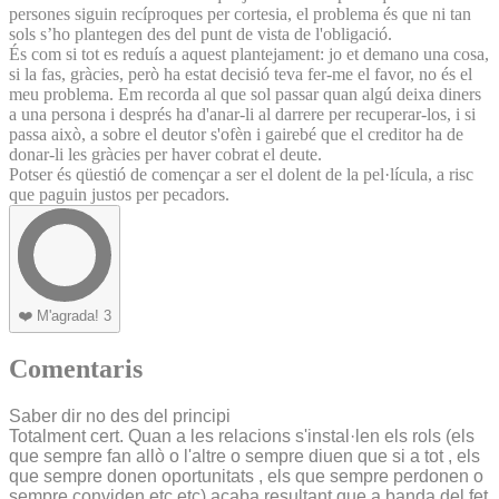
persones siguin recíproques per cortesia, el problema és que ni tan
sols s’ho plantegen des del punt de vista de l'obligació.
És com si tot es reduís a aquest plantejament: jo et demano una cosa,
si la fas, gràcies, però ha estat decisió teva fer-me el favor, no és el
meu problema. Em recorda al que sol passar quan algú deixa diners
a una persona i després ha d'anar-li al darrere per recuperar-los, i si
passa això, a sobre el deutor s'ofèn i gairebé que el creditor ha de
donar-li les gràcies per haver cobrat el deute.
Potser és qüestió de començar a ser el dolent de la pel·lícula, a risc
que paguin justos per pecadors.
❤️
M'agrada!
3
Comentaris
Saber dir no des del principi
Totalment cert. Quan a les relacions s'instal·len els rols (els
que sempre fan allò o l'altre o sempre diuen que si a tot , els
que sempre donen oportunitats , els que sempre perdonen o
sempre conviden etc etc) acaba resultant que a banda del fet