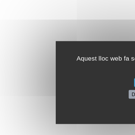
Aquest lloc web fa se
D