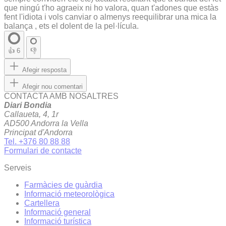
que ningú t'ho agraeix ni ho valora, quan t'adones que estàs
fent l'idiota i vols canviar o almenys reequilibrar una mica la
balança , ets el dolent de la pel·lícula.
👍
6
👎
Afegir resposta
Afegir nou comentari
CONTACTA AMB NOSALTRES
Diari Bondia
Callaueta, 4, 1r
AD500 Andorra la Vella
Principat d'Andorra
Tel. +376 80 88 88
Formulari de contacte
Serveis
Farmàcies de guàrdia
Informació meteorològica
Cartellera
Informació general
Informació turística