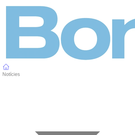
Panell de gestió de galetes
Notícies