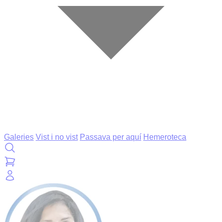
Galeries
Vist i no vist
Passava per aquí
Hemeroteca