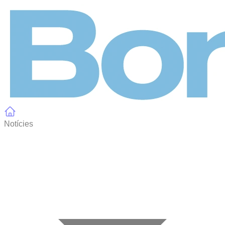
Panell de gestió de galetes
Notícies