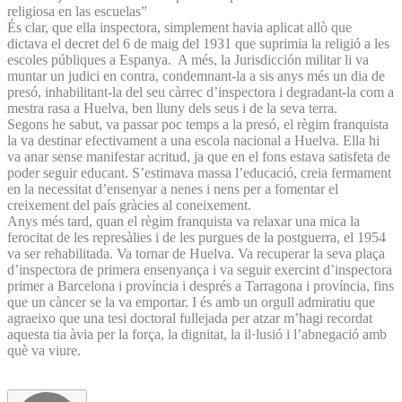
religiosa en las escuelas”
És clar, que ella inspectora, simplement havia aplicat allò que
dictava el decret del 6 de maig del 1931 que suprimia la religió a les
escoles públiques a Espanya. A més, la Jurisdicción militar li va
muntar un judici en contra, condemnant-la a sis anys més un dia de
presó, inhabilitant-la del seu càrrec d’inspectora i degradant-la com a
mestra rasa a Huelva, ben lluny dels seus i de la seva terra.
Segons he sabut, va passar poc temps a la presó, el règim franquista
la va destinar efectivament a una escola nacional a Huelva. Ella hi
va anar sense manifestar acritud, ja que en el fons estava satisfeta de
poder seguir educant. S’estimava massa l’educació, creia fermament
en la necessitat d’ensenyar a nenes i nens per a fomentar el
creixement del país gràcies al coneixement.
Anys més tard, quan el règim franquista va relaxar una mica la
ferocitat de les represàlies i de les purgues de la postguerra, el 1954
va ser rehabilitada. Va tornar de Huelva. Va recuperar la seva plaça
d’inspectora de primera ensenyança i va seguir exercint d’inspectora
primer a Barcelona i província i després a Tarragona i província, fins
que un càncer se la va emportar. I és amb un orgull admiratiu que
agraeixo que una tesi doctoral fullejada per atzar m’hagi recordat
aquesta tia àvia per la força, la dignitat, la il·lusió i l’abnegació amb
què va viure.