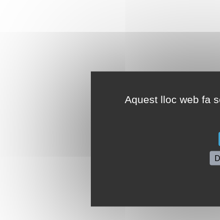
Aquest lloc web fa se
D