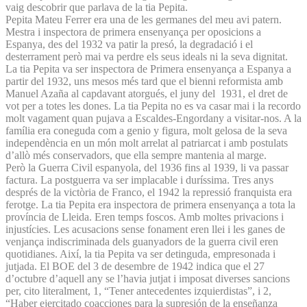
vaig descobrir que parlava de la tia Pepita.
Pepita Mateu Ferrer era una de les germanes del meu avi patern.
Mestra i inspectora de primera ensenyança per oposicions a
Espanya, des del 1932 va patir la presó, la degradació i el
desterrament però mai va perdre els seus ideals ni la seva dignitat.
La tia Pepita va ser inspectora de Primera ensenyança a Espanya a
partir del 1932, uns mesos més tard que el bienni reformista amb
Manuel Azaña al capdavant atorgués, el juny del 1931, el dret de
vot per a totes les dones. La tia Pepita no es va casar mai i la recordo
molt vagament quan pujava a Escaldes-Engordany a visitar-nos. A la
família era coneguda com a genio y figura, molt gelosa de la seva
independència en un món molt arrelat al patriarcat i amb postulats
d’allò més conservadors, que ella sempre mantenia al marge.
Però la Guerra Civil espanyola, del 1936 fins al 1939, li va passar
factura. La postguerra va ser implacable i duríssima. Tres anys
després de la victòria de Franco, el 1942 la repressió franquista era
ferotge. La tia Pepita era inspectora de primera ensenyança a tota la
província de Lleida. Eren temps foscos. Amb moltes privacions i
injustícies. Les acusacions sense fonament eren llei i les ganes de
venjança indiscriminada dels guanyadors de la guerra civil eren
quotidianes. Així, la tia Pepita va ser detinguda, empresonada i
jutjada. El BOE del 3 de desembre de 1942 indica que el 27
d’octubre d’aquell any se l’havia jutjat i imposat diverses sancions
per, cito literalment, 1, “Tener antecedentes izquierdistas”, i 2,
“Haber ejercitado coacciones para la supresión de la enseñanza