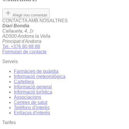
Afegir nou comentari
CONTACTA AMB NOSALTRES
Diari Bondia
Callaueta, 4, 1r
AD500 Andorra la Vella
Principat d'Andorra
Tel. +376 80 88 88
Formulari de contacte
Serveis
Farmàcies de guàrdia
Informació meteorològica
Cartellera
Informació general
Informació turística
Associacions
Centres de salut
Telèfons d'interès
Enllaços d'interés
Tarifes