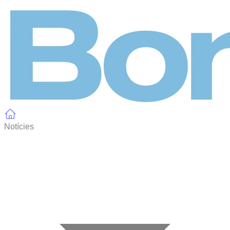
Panell de gestió de galetes
Notícies