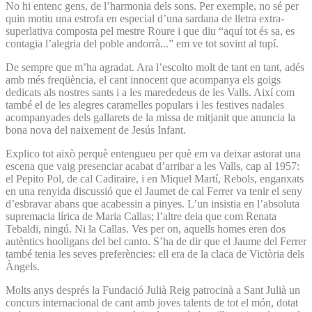
No hi entenc gens, de l’harmonia dels sons. Per exemple, no sé per
quin motiu una estrofa en especial d’una sardana de lletra extra-
superlativa composta pel mestre Roure i que diu “aquí tot és sa, es
contagia l’alegria del poble andorrà...” em ve tot sovint al tupí.
De sempre que m’ha agradat. Ara l’escolto molt de tant en tant, adés
amb més freqüència, el cant innocent que acompanya els goigs
dedicats als nostres sants i a les marededeus de les Valls. Així com
també el de les alegres caramelles populars i les festives nadales
acompanyades dels gallarets de la missa de mitjanit que anuncia la
bona nova del naixement de Jesús Infant.
Explico tot això perquè entengueu per què em va deixar astorat una
escena que vaig presenciar acabat d’arribar a les Valls, cap al 1957:
el Pepito Pol, de cal Cadiraire, i en Miquel Martí, Rebols, enganxats
en una renyida discussió que el Jaumet de cal Ferrer va tenir el seny
d’esbravar abans que acabessin a pinyes. L’un insistia en l’absoluta
supremacia lírica de Maria Callas; l’altre deia que com Renata
Tebaldi, ningú. Ni la Callas. Ves per on, aquells homes eren dos
autèntics hooligans del bel canto. S’ha de dir que el Jaume del Ferrer
també tenia les seves preferències: ell era de la claca de Victòria dels
Àngels.
Molts anys després la Fundació Julià Reig patrocinà a Sant Julià un
concurs internacional de cant amb joves talents de tot el món, dotat