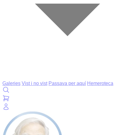
Galeries
Vist i no vist
Passava per aquí
Hemeroteca