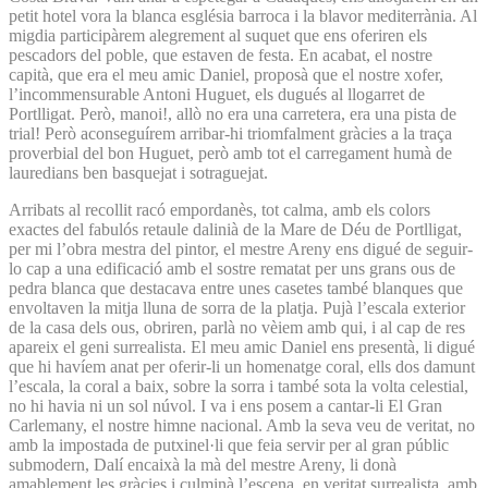
petit hotel vora la blanca església barroca i la blavor mediterrània. Al
migdia participàrem alegrement al suquet que ens oferiren els
pescadors del poble, que estaven de festa. En acabat, el nostre
capità, que era el meu amic Daniel, proposà que el nostre xofer,
l’incommensurable Antoni Huguet, els dugués al llogarret de
Portlligat. Però, manoi!, allò no era una carretera, era una pista de
trial! Però aconseguírem arribar-hi triomfalment gràcies a la traça
proverbial del bon Huguet, però amb tot el carregament humà de
lauredians ben basquejat i sotraguejat.
Arribats al recollit racó empordanès, tot calma, amb els colors
exactes del fabulós retaule dalinià de la Mare de Déu de Portlligat,
per mi l’obra mestra del pintor, el mestre Areny ens digué de seguir-
lo cap a una edificació amb el sostre rematat per uns grans ous de
pedra blanca que destacava entre unes casetes també blanques que
envoltaven la mitja lluna de sorra de la platja. Pujà l’escala exterior
de la casa dels ous, obriren, parlà no vèiem amb qui, i al cap de res
apareix el geni surrealista. El meu amic Daniel ens presentà, li digué
que hi havíem anat per oferir-li un homenatge coral, ells dos damunt
l’escala, la coral a baix, sobre la sorra i també sota la volta celestial,
no hi havia ni un sol núvol. I va i ens posem a cantar-li El Gran
Carlemany, el nostre himne nacional. Amb la seva veu de veritat, no
amb la impostada de putxinel·li que feia servir per al gran públic
submodern, Dalí encaixà la mà del mestre Areny, li donà
amablement les gràcies i culminà l’escena, en veritat surrealista, amb