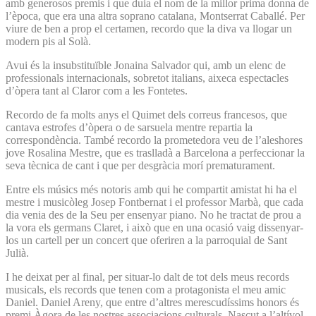
amb generosos premis i que duia el nom de la millor prima donna de
l’època, que era una altra soprano catalana, Montserrat Caballé. Per
viure de ben a prop el certamen, recordo que la diva va llogar un
modern pis al Solà.
Avui és la insubstituïble Jonaina Salvador qui, amb un elenc de
professionals internacionals, sobretot italians, aixeca espectacles
d’òpera tant al Claror com a les Fontetes.
Recordo de fa molts anys el Quimet dels correus francesos, que
cantava estrofes d’òpera o de sarsuela mentre repartia la
correspondència. També recordo la prometedora veu de l’aleshores
jove Rosalina Mestre, que es traslladà a Barcelona a perfeccionar la
seva tècnica de cant i que per desgràcia morí prematurament.
Entre els músics més notoris amb qui he compartit amistat hi ha el
mestre i musicòleg Josep Fontbernat i el professor Marbà, que cada
dia venia des de la Seu per ensenyar piano. No he tractat de prou a
la vora els germans Claret, i això que en una ocasió vaig dissenyar-
los un cartell per un concert que oferiren a la parroquial de Sant
Julià.
I he deixat per al final, per situar-lo dalt de tot dels meus records
musicals, els records que tenen com a protagonista el meu amic
Daniel. Daniel Areny, que entre d’altres merescudíssims honors és
premi Àgora de les nostres associacions culturals. Nascut a l’altívol