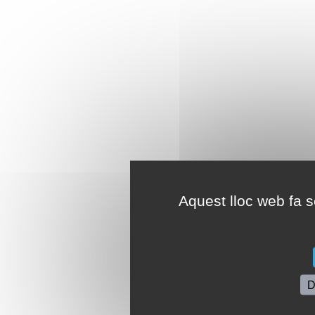
Aquest lloc web fa se
D