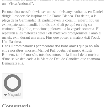
un “Visca Andorra!”.
En una altra ocasió, devia ser un estiu dels anys vuitanta, en Daniel
dirigia l’espectacle inspirat en La Dama Blanca. Era de nit, a la
plaça de la Germandat. Hi participaven la coral i l’esbart i fou un
èxit espaterrant, inaudit, i ho dic així d’alt perquè en vaig ser
testimoni. El públic, emocionat, plorava i a la vegada somreia. El
repetiren a les mateixes dates i els mateixos protagonistes, i amb el
mateix èxit, durant uns anys. Fins que potser el mateix èxit l’occí.
Una llàstima.
Unes últimes paraules per recordar dos bons amics que ja no són
entre nosaltres: mossèn Manuel Pal, poeta, i el músic Agustí
Romero, també mossèn, tots dos autors de la lletra i de la música
d’una salve dedicada a la Mare de Déu de Canòlich que enamora.
Benaurats ells.
❤️
M'agrada!
Comentaris