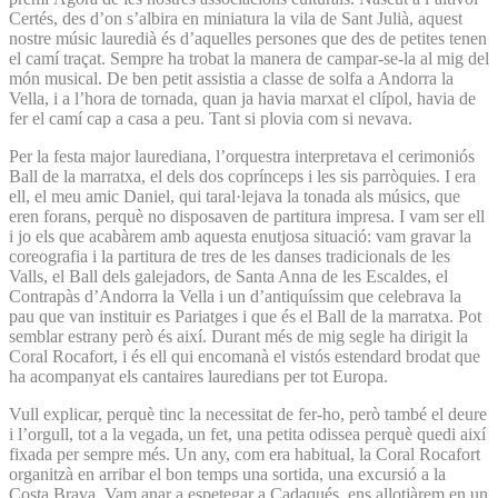
Certés, des d’on s’albira en miniatura la vila de Sant Julià, aquest
nostre músic lauredià és d’aquelles persones que des de petites tenen
el camí traçat. Sempre ha trobat la manera de campar-se-la al mig del
món musical. De ben petit assistia a classe de solfa a Andorra la
Vella, i a l’hora de tornada, quan ja havia marxat el clípol, havia de
fer el camí cap a casa a peu. Tant si plovia com si nevava.
Per la festa major laurediana, l’orquestra interpretava el cerimoniós
Ball de la marratxa, el dels dos coprínceps i les sis parròquies. I era
ell, el meu amic Daniel, qui taral·lejava la tonada als músics, que
eren forans, perquè no disposaven de partitura impresa. I vam ser ell
i jo els que acabàrem amb aquesta enutjosa situació: vam gravar la
coreografia i la partitura de tres de les danses tradicionals de les
Valls, el Ball dels galejadors, de Santa Anna de les Escaldes, el
Contrapàs d’Andorra la Vella i un d’antiquíssim que celebrava la
pau que van instituir es Pariatges i que és el Ball de la marratxa. Pot
semblar estrany però és així. Durant més de mig segle ha dirigit la
Coral Rocafort, i és ell qui encomanà el vistós estendard brodat que
ha acompanyat els cantaires lauredians per tot Europa.
Vull explicar, perquè tinc la necessitat de fer-ho, però també el deure
i l’orgull, tot a la vegada, un fet, una petita odissea perquè quedi així
fixada per sempre més. Un any, com era habitual, la Coral Rocafort
organitzà en arribar el bon temps una sortida, una excursió a la
Costa Brava. Vam anar a espetegar a Cadaqués, ens allotjàrem en un