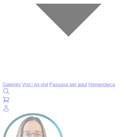
Galeries
Vist i no vist
Passava per aquí
Hemeroteca