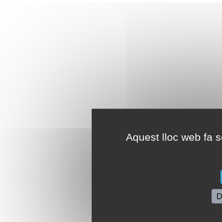
Aquest lloc web fa se
D