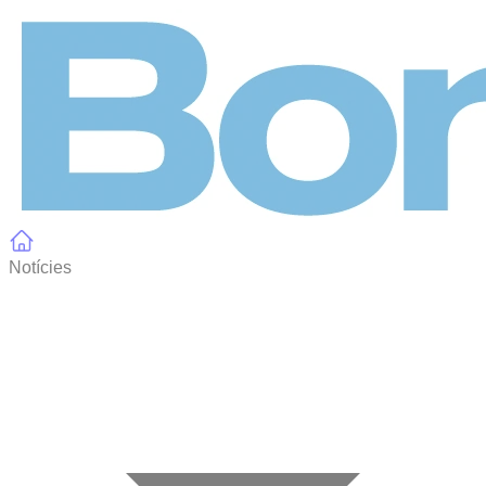
Panell de gestió de galetes
Notícies