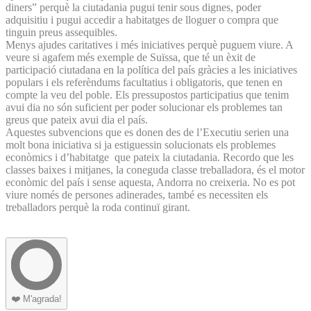
diners” perquè la ciutadania pugui tenir sous dignes, poder
adquisitiu i pugui accedir a habitatges de lloguer o compra que
tinguin preus assequibles.
Menys ajudes caritatives i més iniciatives perquè puguem viure. A
veure si agafem més exemple de Suïssa, que té un èxit de
participació ciutadana en la política del país gràcies a les iniciatives
populars i els referèndums facultatius i obligatoris, que tenen en
compte la veu del poble. Els pressupostos participatius que tenim
avui dia no són suficient per poder solucionar els problemes tan
greus que pateix avui dia el país.
Aquestes subvencions que es donen des de l’Executiu serien una
molt bona iniciativa si ja estiguessin solucionats els problemes
econòmics i d’habitatge que pateix la ciutadania. Recordo que les
classes baixes i mitjanes, la coneguda classe treballadora, és el motor
econòmic del país i sense aquesta, Andorra no creixeria. No es pot
viure només de persones adinerades, també es necessiten els
treballadors perquè la roda continuï girant.
❤️
M'agrada!