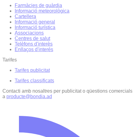
Farmàcies de guàrdia
Informació meteorològica
Cartellera
Informació general
Informació turística
Associacions
Centres de salut
Telèfons d'interès
Enllaços d'interés
Tarifes
Tarifes publicitat
Tarifes classificats
Contacti amb nosaltres per publicitat o qüestions comercials
a
producte@bondia.ad