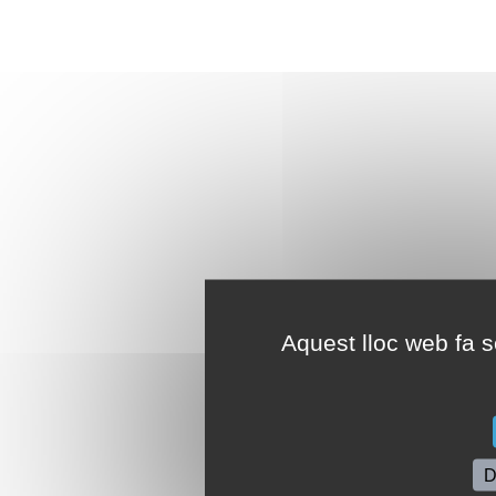
Aquest lloc web fa se
D