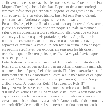
arribaven amb els seus cavalls a les nostres Valls, bé pel port de Fra
Miquel (Envalira) o bé pel del Rat. Depenent de la meteorologia
tardaven més o menys a arribar-hi, segons les congestes de neu que
s’hi trobaven. Era un esforç titànic, fins i tot pels Reis d’Orient,
poder arribar a Andorra en aquells hiverns d’abans.
En aquells dies, el Patge Reial no venia per aquí a recollir les cartes,
ja que no s’escrivien. Com que eren poquets al país, la mainada
sabia que els coneixien a tots i cadascun d’ells i com que els Reis
eren mags, ja sabien que els portarien quelcom. Aquella nit els
infants –tal com ara encara fan– havien d’anar al llit ben aviat,
sopaven en família a la vora d’un bon foc a la cuina i havent sopat
els padrins aprofitaven per explicar als seus nets les històries i
records de quan ells eren petits i que ells a la vegada havien après
dels seus padrins.
Entre història i vivència s’anava fent de nit i abans d’allitar-los, els
feien sortir al carrer ben abrigats i en un primer moment la mainada
no entenia ben bé perquè els feien sortir. Els feien aixecar la vista al
firmament estelat i els mostraven l’estrella que més brillava en aquell
moment: “Mireu, aquesta és l’estrella que van seguint los Reis per
arribar a casa. Ja venen los Reis!!! Ja venen los Reis!!!”
Imagineu-vos les seves carones innocents amb els ulls brillants
d’il·lusió en veure l’estel! Una vegada vista l’estrella se’n tornaven
cap a la calor de la llar i abans d’anar a dormir els deixaven als
cavalls una mica d’aigua i gra al balcó. Aquella nit, màgica com era,
era molt difícil de conciliar el son, però quan finalment queien ben