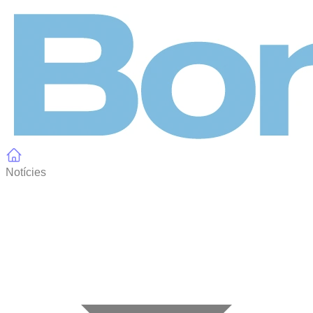
Panell de gestió de galetes
Notícies