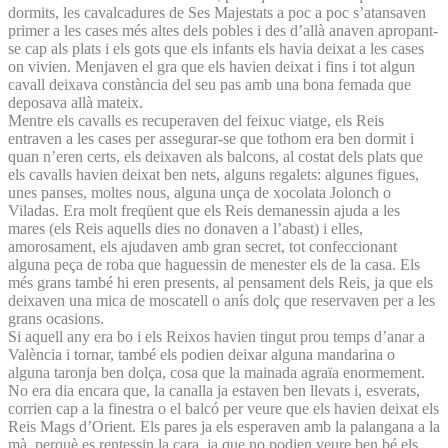
dormits, les cavalcadures de Ses Majestats a poc a poc s’atansaven
primer a les cases més altes dels pobles i des d’allà anaven apropant-
se cap als plats i els gots que els infants els havia deixat a les cases
on vivien. Menjaven el gra que els havien deixat i fins i tot algun
cavall deixava constància del seu pas amb una bona femada que
deposava allà mateix.
Mentre els cavalls es recuperaven del feixuc viatge, els Reis
entraven a les cases per assegurar-se que tothom era ben dormit i
quan n’eren certs, els deixaven als balcons, al costat dels plats que
els cavalls havien deixat ben nets, alguns regalets: algunes figues,
unes panses, moltes nous, alguna unça de xocolata Jolonch o
Viladas. Era molt freqüent que els Reis demanessin ajuda a les
mares (els Reis aquells dies no donaven a l’abast) i elles,
amorosament, els ajudaven amb gran secret, tot confeccionant
alguna peça de roba que haguessin de menester els de la casa. Els
més grans també hi eren presents, al pensament dels Reis, ja que els
deixaven una mica de moscatell o anís dolç que reservaven per a les
grans ocasions.
Si aquell any era bo i els Reixos havien tingut prou temps d’anar a
València i tornar, també els podien deixar alguna mandarina o
alguna taronja ben dolça, cosa que la mainada agraïa enormement.
No era dia encara que, la canalla ja estaven ben llevats i, esverats,
corrien cap a la finestra o el balcó per veure que els havien deixat els
Reis Mags d’Orient. Els pares ja els esperaven amb la palangana a la
mà, perquè es rentessin la cara, ja que no podien veure ben bé els