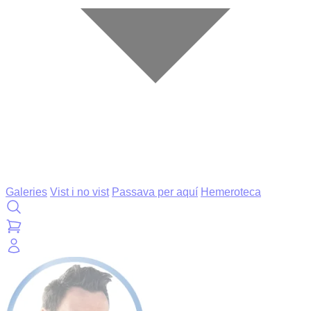
Galeries
Vist i no vist
Passava per aquí
Hemeroteca