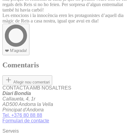
regals dels Reis si no ho feien. Per sorpresa d’algun entremaliat
també hi havia carbó!
Les emocions i la innocència eren les protagonistes d’aquell dia
màgic de Reis a casa nostra, igual que avui en dia!
❤️
M'agrada!
Comentaris
Afegir nou comentari
CONTACTA AMB NOSALTRES
Diari Bondia
Callaueta, 4, 1r
AD500 Andorra la Vella
Principat d'Andorra
Tel. +376 80 88 88
Formulari de contacte
Serveis