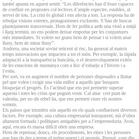
també apunta en aquest sentit: “Les diferències han d’ésser capaces
de confluir en propostes col·lectives d’ample espectre, estables, al
servei de tots. La crisi és global i ens afecta a tots. La resposta ha de
rebutjar visions estretes, protagonismes excloents. S’han de buscar
plantejaments transversals. Hem de fer política amb una visió a mitjà
i llarg termini, no ens podem deixar emportar per les conjuntures
més immediates. Si volem ser grans hem de pensar i si volem anar
lluny, hem de mirar lluny”.
Andorra, una societat sovint reticent al risc, ha generat al mateix
temps innovacions que impacten a tot el món. Per exemple, la ràpida
adaptació a la transparència bancària, o el desenvolupament exitós
de les estacions de muntanya com a lloc d’esbarjo a l’hivern i a
l’estiu.
Per sort, va en augment el nombre de persones disposades a lluitar
pel que volen i exigir una vida millor a aquells que busquen
bloquejar el progrés. És l’actitud que ens pot permetre superar
aquesta i totes les crisis que puguin venir. Cal atiar cert punt de
valentia, per no dir rebel·lia, que ens permeti viure els nostres
somnis.
Els països que triomfen són aquells en els quals conflueixen diversos
factors. Per exemple, una cultura empresarial transparent, mà d’obra
altament formada i polítiques amigables per a l’emprenedoria. Avui,
aquí, encara és massa difícil obrir una empresa.
Hem de repensar, doncs, els procediments, les eines i les persones
que han de dur a terme el redreçament i el progrés. Perquè, com diu