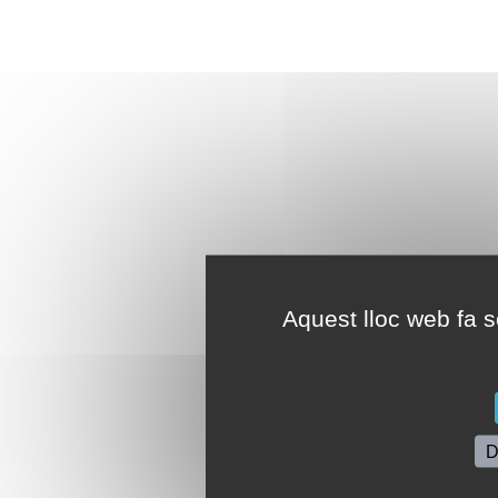
Aquest lloc web fa se
D