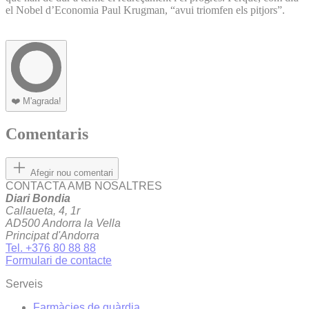
el Nobel d’Economia Paul Krugman, “avui triomfen els pitjors”.
❤️
M'agrada!
Comentaris
Afegir nou comentari
CONTACTA AMB NOSALTRES
Diari Bondia
Callaueta, 4, 1r
AD500 Andorra la Vella
Principat d'Andorra
Tel. +376 80 88 88
Formulari de contacte
Serveis
Farmàcies de guàrdia