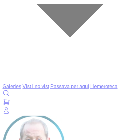
Galeries
Vist i no vist
Passava per aquí
Hemeroteca