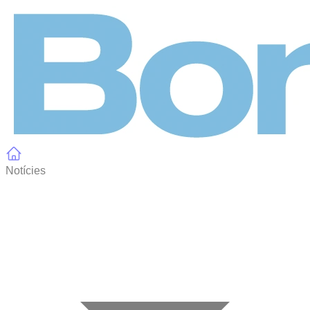
Panell de gestió de galetes
Notícies