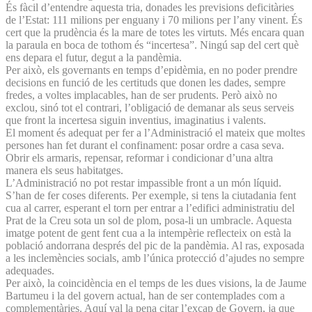
És fàcil d’entendre aquesta tria, donades les previsions deficitàries
de l’Estat: 111 milions per enguany i 70 milions per l’any vinent. És
cert que la prudència és la mare de totes les virtuts. Més encara quan
la paraula en boca de tothom és “incertesa”. Ningú sap del cert què
ens depara el futur, degut a la pandèmia.
Per això, els governants en temps d’epidèmia, en no poder prendre
decisions en funció de les certituds que donen les dades, sempre
fredes, a voltes implacables, han de ser prudents. Però això no
exclou, sinó tot el contrari, l’obligació de demanar als seus serveis
que front la incertesa siguin inventius, imaginatius i valents.
El moment és adequat per fer a l’Administració el mateix que moltes
persones han fet durant el confinament: posar ordre a casa seva.
Obrir els armaris, repensar, reformar i condicionar d’una altra
manera els seus habitatges.
L’Administració no pot restar impassible front a un món líquid.
S’han de fer coses diferents. Per exemple, si tens la ciutadania fent
cua al carrer, esperant el torn per entrar a l’edifici administratiu del
Prat de la Creu sota un sol de plom, posa-li un umbracle. Aquesta
imatge potent de gent fent cua a la intempèrie reflecteix on està la
població andorrana després del pic de la pandèmia. Al ras, exposada
a les inclemències socials, amb l’única protecció d’ajudes no sempre
adequades.
Per això, la coincidència en el temps de les dues visions, la de Jaume
Bartumeu i la del govern actual, han de ser contemplades com a
complementàries. Aquí val la pena citar l’excap de Govern, ja que