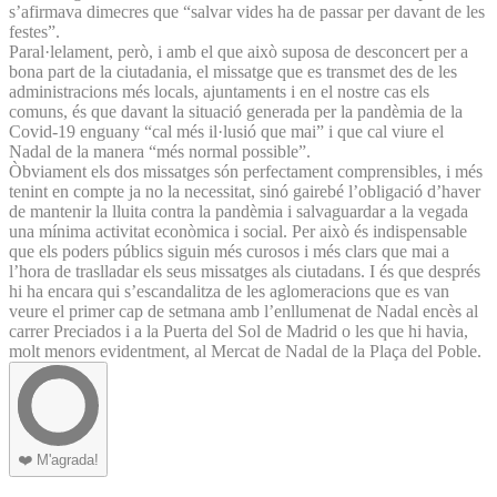
s’afirmava dimecres que “salvar vides ha de passar per davant de les
festes”.
Paral·lelament, però, i amb el que això suposa de desconcert per a
bona part de la ciutadania, el missatge que es transmet des de les
administracions més locals, ajuntaments i en el nostre cas els
comuns, és que davant la situació generada per la pandèmia de la
Covid-19 enguany “cal més il·lusió que mai” i que cal viure el
Nadal de la manera “més normal possible”.
Òbviament els dos missatges són perfectament comprensibles, i més
tenint en compte ja no la necessitat, sinó gairebé l’obligació d’haver
de mantenir la lluita contra la pandèmia i salvaguardar a la vegada
una mínima activitat econòmica i social. Per això és indispensable
que els poders públics siguin més curosos i més clars que mai a
l’hora de traslladar els seus missatges als ciutadans. I és que després
hi ha encara qui s’escandalitza de les aglomeracions que es van
veure el primer cap de setmana amb l’enllumenat de Nadal encès al
carrer Preciados i a la Puerta del Sol de Madrid o les que hi havia,
molt menors evidentment, al Mercat de Nadal de la Plaça del Poble.
❤️
M'agrada!