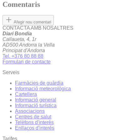
Comentaris
Afegir nou comentari
CONTACTA AMB NOSALTRES
Diari Bondia
Callaueta, 4, 1r
AD500 Andorra la Vella
Principat d'Andorra
Tel. +376 80 88 88
Formulari de contacte
Serveis
Farmàcies de guàrdia
Informació meteorològica
Cartellera
Informació general
Informació turística
Associacions
Centres de salut
Telèfons d'interès
Enllaços d'interés
Tarifes