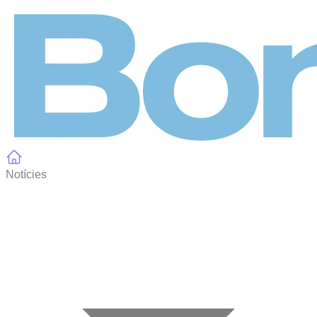
Panell de gestió de galetes
Notícies