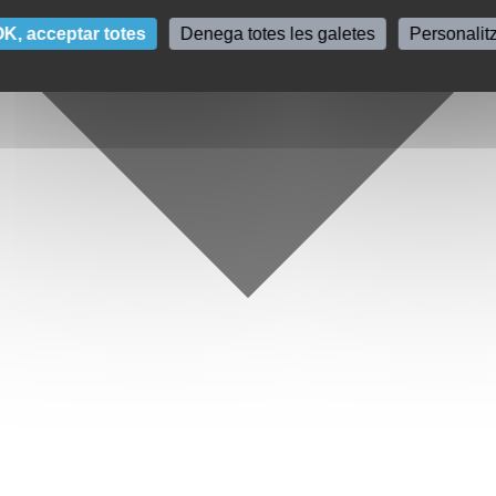
K, acceptar totes
Denega totes les galetes
Personalit