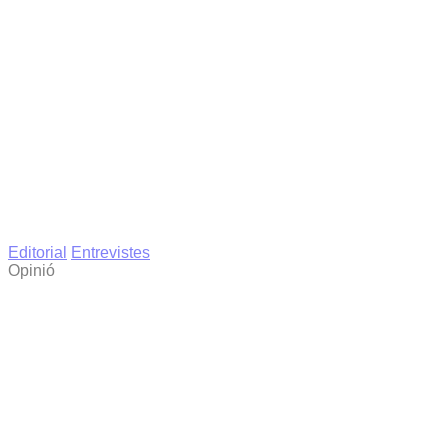
Editorial
Entrevistes
Opinió