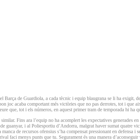
Barça de Guardiola, a cada tècnic i equip blaugrana se li ha exigit, de
n joc acaba comportant més victòries que no pas derrotes, tot i que això 
eure que, tot i els números, en aquest primer tram de temporada hi ha q
milar. Fins ara l’equip no ha acomplert les expectatives generades en l
e guanyar, i al Poliesportiu d’Andorra, malgrat haver sumat quatre vict
. La manca de recursos ofensius s’ha compensat pressionant en defensa i 
 rival faci menys punts que tu. Segurament és una manera d’aconseguir vic