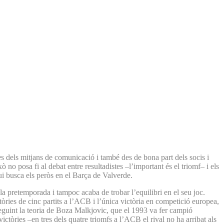
s dels mitjans de comunicació i també des de bona part dels socis i
no posa fi al debat entre resultadistes –l’important és el triomf– i els
ui busca els peròs en el Barça de Valverde.
a pretemporada i tampoc acaba de trobar l’equilibri en el seu joc.
òries de cinc partits a l’ACB i l’única victòria en competició europea,
seguint la teoria de Boza Malkjovic, que el 1993 va fer campió
tòries –en tres dels quatre triomfs a l’ACB el rival no ha arribat als