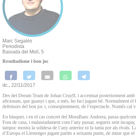
Marc Segalés
Periodista
Baixada del Molí, 5
Resultadisme i bon joc
dc., 22/11/2017
Des del Dream Team de Johan Cruyff, i accentuat posteriorment amb el 
aficionats, que guanyi i que, a més, ho faci jugant bé. Normalment el bo
defensors del bon joc i, conseqüentment, de l’espectacle. Només cal v
En bàsquet, i en el cas concret del MoraBanc Andorra, passa quelcom si
Fora de casa, i malauradament com l’any passat, segueix sent incapaç d
tampoc mostra la solidesa de l’any anterior ni fa tanta por als rivals
d’Europa el Llemotges jugant partits a seixanta punts, de mirar que el