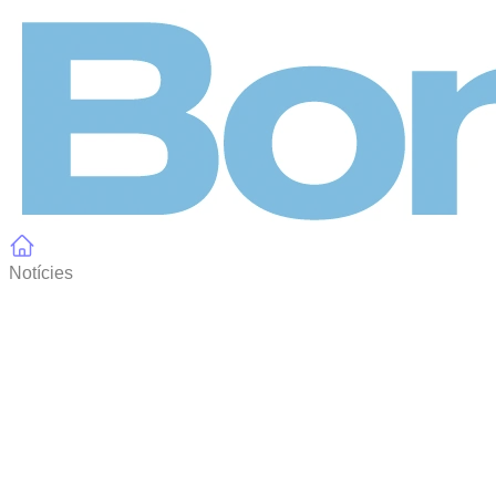
Panell de gestió de galetes
Notícies