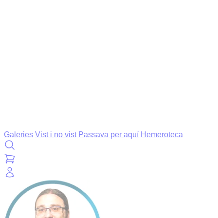
Galeries
Vist i no vist
Passava per aquí
Hemeroteca