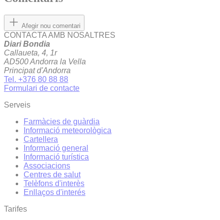
Afegir nou comentari
CONTACTA AMB NOSALTRES
Diari Bondia
Callaueta, 4, 1r
AD500 Andorra la Vella
Principat d'Andorra
Tel. +376 80 88 88
Formulari de contacte
Serveis
Farmàcies de guàrdia
Informació meteorològica
Cartellera
Informació general
Informació turística
Associacions
Centres de salut
Telèfons d'interès
Enllaços d'interés
Tarifes