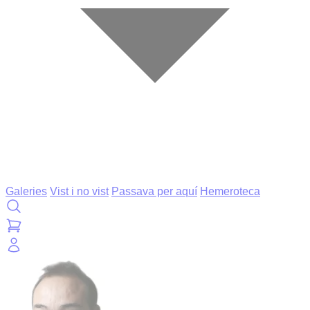
Galeries
Vist i no vist
Passava per aquí
Hemeroteca