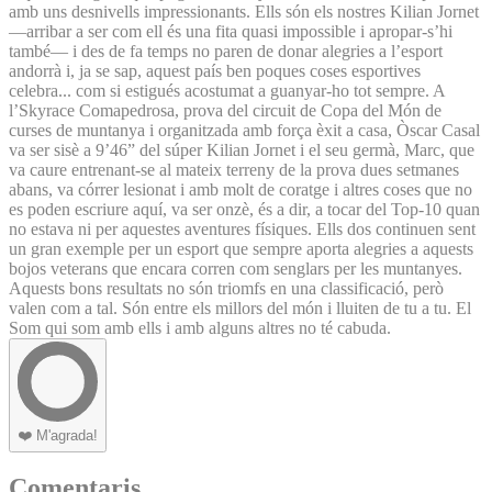
amb uns desnivells impressionants. Ells són els nostres Kilian Jornet
—arribar a ser com ell és una fita quasi impossible i apropar-s’hi
també— i des de fa temps no paren de donar alegries a l’esport
andorrà i, ja se sap, aquest país ben poques coses esportives
celebra... com si estigués acostumat a guanyar-ho tot sempre. A
l’Skyrace Comapedrosa, prova del circuit de Copa del Món de
curses de muntanya i organitzada amb força èxit a casa, Òscar Casal
va ser sisè a 9’46” del súper Kilian Jornet i el seu germà, Marc, que
va caure entrenant-se al mateix terreny de la prova dues setmanes
abans, va córrer lesionat i amb molt de coratge i altres coses que no
es poden escriure aquí, va ser onzè, és a dir, a tocar del Top-10 quan
no estava ni per aquestes aventures físiques. Ells dos continuen sent
un gran exemple per un esport que sempre aporta alegries a aquests
bojos veterans que encara corren com senglars per les muntanyes.
Aquests bons resultats no són triomfs en una classificació, però
valen com a tal. Són entre els millors del món i lluiten de tu a tu. El
Som qui som amb ells i amb alguns altres no té cabuda.
❤️
M'agrada!
Comentaris