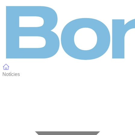
Panell de gestió de galetes
Notícies