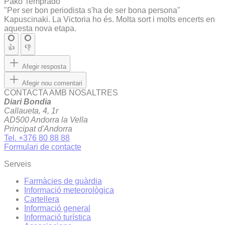
Pako Temprado
"Per ser bon periodista s'ha de ser bona persona"
Kapuscinaki. La Victoria ho és. Molta sort i molts encerts en
aquesta nova etapa.
👍
👎
Afegir resposta
Afegir nou comentari
CONTACTA AMB NOSALTRES
Diari Bondia
Callaueta, 4, 1r
AD500 Andorra la Vella
Principat d'Andorra
Tel. +376 80 88 88
Formulari de contacte
Serveis
Farmàcies de guàrdia
Informació meteorològica
Cartellera
Informació general
Informació turística