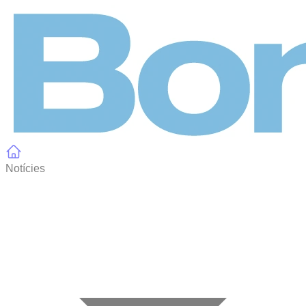
Panell de gestió de galetes
Notícies