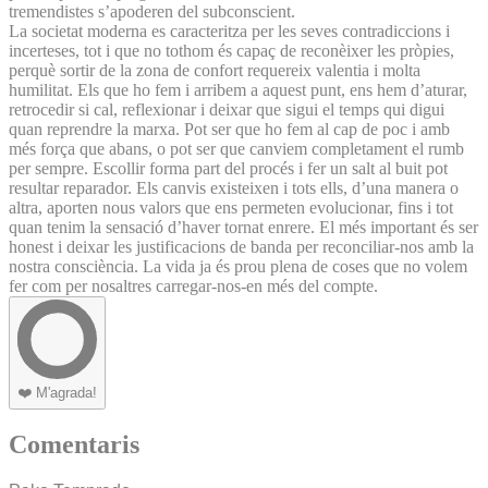
tremendistes s’apoderen del subconscient.
La societat moderna es caracteritza per les seves contradiccions i
incerteses, tot i que no tothom és capaç de reconèixer les pròpies,
perquè sortir de la zona de confort requereix valentia i molta
humilitat. Els que ho fem i arribem a aquest punt, ens hem d’aturar,
retrocedir si cal, reflexionar i deixar que sigui el temps qui digui
quan reprendre la marxa. Pot ser que ho fem al cap de poc i amb
més força que abans, o pot ser que canviem completament el rumb
per sempre. Escollir forma part del procés i fer un salt al buit pot
resultar reparador. Els canvis existeixen i tots ells, d’una manera o
altra, aporten nous valors que ens permeten evolucionar, fins i tot
quan tenim la sensació d’haver tornat enrere. El més important és ser
honest i deixar les justificacions de banda per reconciliar-nos amb la
nostra consciència. La vida ja és prou plena de coses que no volem
fer com per nosaltres carregar-nos-en més del compte.
❤️
M'agrada!
Comentaris