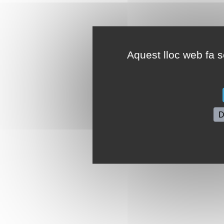
Aquest lloc web fa se
D