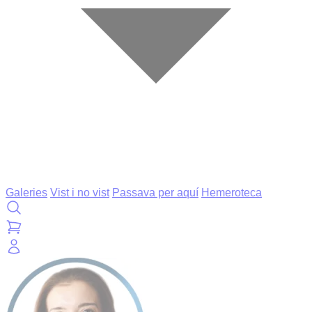
Galeries
Vist i no vist
Passava per aquí
Hemeroteca