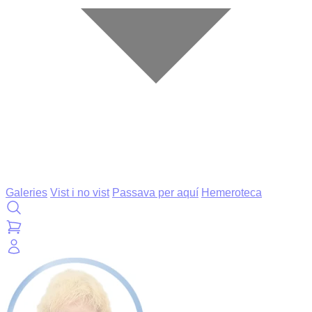
Galeries
Vist i no vist
Passava per aquí
Hemeroteca