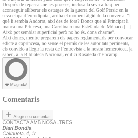
Després de repassar-ne les proeses, inclosa la seva a Iraq per
aconseguir alliberar els ostatges de la guerra del Golf Pèrsic en la
seva etapa d’eurodiputat, arriba el moment àlgid de la conversa. “I
què li sembla Andorra, així des de fora? Doncs que al Principat li
manca una Princesa, una Carolina o una Estefania de Mònaco [...]
Això pot semblar superficial però no ho és, dona charme”.
Així doncs, mentre preparem els papers reglamentaris per convocar
edicte a coprincesa, no sense el permís de les autoritats pertinents,
els convido a llegir la resta de l’entrevista a la nostra hemeroteca, ja
saben, a la Biblioteca Nacional, edifici Rosaleda d’Encamp.
❤️
M'agrada!
Comentaris
Afegir nou comentari
CONTACTA AMB NOSALTRES
Diari Bondia
Callaueta, 4, 1r