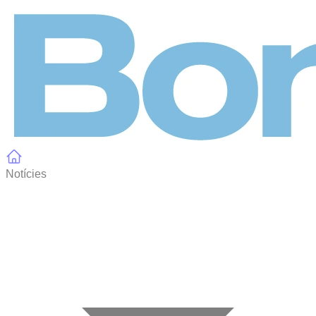
Panell de gestió de galetes
Notícies