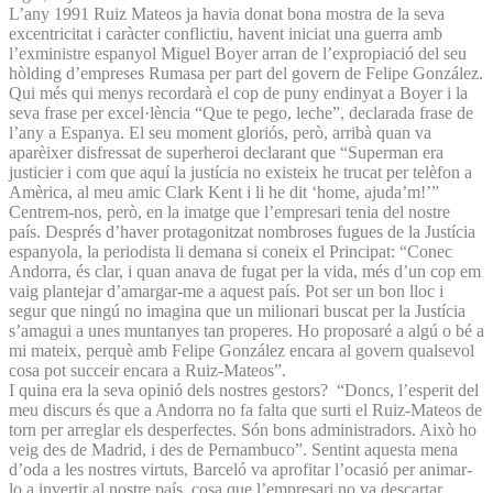
L’any 1991 Ruiz Mateos ja havia donat bona mostra de la seva
excentricitat i caràcter conflictiu, havent iniciat una guerra amb
l’exministre espanyol Miguel Boyer arran de l’expropiació del seu
hòlding d’empreses Rumasa per part del govern de Felipe González.
Qui més qui menys recordarà el cop de puny endinyat a Boyer i la
seva frase per excel·lència “Que te pego, leche”, declarada frase de
l’any a Espanya. El seu moment gloriós, però, arribà quan va
aparèixer disfressat de superheroi declarant que “Superman era
justicier i com que aquí la justícia no existeix he trucat per telèfon a
Amèrica, al meu amic Clark Kent i li he dit ‘home, ajuda’m!’”
Centrem-nos, però, en la imatge que l’empresari tenia del nostre
país. Després d’haver protagonitzat nombroses fugues de la Justícia
espanyola, la periodista li demana si coneix el Principat: “Conec
Andorra, és clar, i quan anava de fugat per la vida, més d’un cop em
vaig plantejar d’amargar-me a aquest país. Pot ser un bon lloc i
segur que ningú no imagina que un milionari buscat per la Justícia
s’amagui a unes muntanyes tan properes. Ho proposaré a algú o bé a
mi mateix, perquè amb Felipe González encara al govern qualsevol
cosa pot succeir encara a Ruiz-Mateos”.
I quina era la seva opinió dels nostres gestors? “Doncs, l’esperit del
meu discurs és que a Andorra no fa falta que surti el Ruiz-Mateos de
torn per arreglar els desperfectes. Són bons administradors. Això ho
veig des de Madrid, i des de Pernambuco”. Sentint aquesta mena
d’oda a les nostres virtuts, Barceló va aprofitar l’ocasió per animar-
lo a invertir al nostre país, cosa que l’empresari no va descartar.