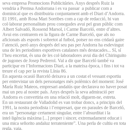
seva empresa Promocions Publicitàries. Anys després Ruiz la
vendria a Premsa Andorrana i es va passar a publicar com a
dominical que es distribuiria conjuntament amb el Diari d’Andorra.
El 1991, amb Rosa Mari Sorribes com a cap de redacció, hi van
col·laborar personalitats prou conegudes avui pel gran públic com
Albert Salvadó, Rossend Marsol, i Carme Barceló, entre d’altres.
Avui ens centrarem en la figura de Carme Barceló, que als no
aficionats als esports i sobretot al futbol, potser no ens cridarà gaire
l’atenció, però anys després del seu pas per Andorra ha esdevingut
una de les periodistes esportives catalanes més destacades... Sí, sí
l’heu encertat, és una de les col·laboradores avui dia del Chiringuito
de jugones de Josep Pedrerol. Val a dir que Barceló també va
participar en l’Informacions Diari, a la mateixa època, i fins i tot va
treure el cap per la revista Línia 86.
En aquesta ocasió Barceló deixava a un costat el vessant esportiu
per entrevistar un dels personatges més polèmics del moment: José
María Ruiz Mateos, empresari andalús que declarava no haver posat
mai un peu al nostre país. Anys després la seva admiració per
Andorra es convertiria en una relació molt, diguem-ne, estreta.
En un restaurant de Valladolid es van trobar doncs, a principis del
1991, la nostra periodista i l’empresari, que en paraules de Barceló,
era un “personatge certament singular, entre l’absurditat i la
intel·ligència màxima [...] proper i sincer, extremadament educat i
una mica señorito andaluz terrateniente”. Una perla de cultiu en tota
regla, vaja.