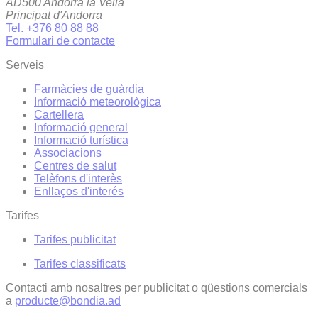
AD500 Andorra la Vella
Principat d'Andorra
Tel. +376 80 88 88
Formulari de contacte
Serveis
Farmàcies de guàrdia
Informació meteorològica
Cartellera
Informació general
Informació turística
Associacions
Centres de salut
Telèfons d'interès
Enllaços d'interés
Tarifes
Tarifes publicitat
Tarifes classificats
Contacti amb nosaltres per publicitat o qüestions comercials
a
producte@bondia.ad