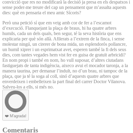
convicció que res no modificarà la decisió ja presa en els despatxos i
sense poder-me treure del cap un pensament que m’assalta aquests
dies: què en pensaria el meu amic Sícoris?
Però una petició sí que em veig amb cor de fer a l’escamot
d’execució. Flanquejant la plaça de braus, hi ha quatre arbres
humils, cada un dels quals, ben segur, té la seva història que ens
explicaria per què són allà. Afilerats a l’extrem de la finca, i sense
molestar ningú, un cirerer de bona mida, un esplendorós pollancre,
un humil xiprer i un esprimatxat avet, esperen també la fi dels seus
dies, com tantes vegades hem vist fer en guisa de gratuït arbricidi?
En nom propi i també en nom, ho vull suposar, d’altres ciutadans
fastiguejats de tanta indigència, aixeco avui el mocador taronja, a la
manera taurina, per demanar l’indult, no d’un brau, ni tampoc de la
plaça, que ja té la soga al coll, sinó d’aquests quatre arbres que
enverdeixen i embelleixen la part final del carrer Doctor Vilanova.
Salveu-los a ells, si més no.
❤️
M'agrada!
Comentaris