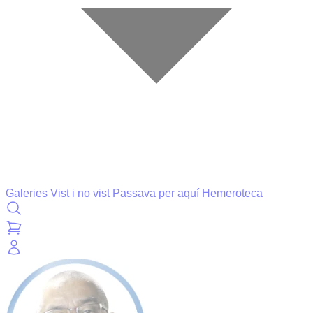
Galeries
Vist i no vist
Passava per aquí
Hemeroteca