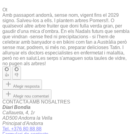
Ot
Amb passaport andorrà, sense nom, vigent fins el 2029
signo. Salveu-los a ells. I plantem arbres Pomers!!. O
qualsevol altre arbre fruiter que doni fulla verda gran, per
gaudir d'una mica d'ombra. En els Nadals futurs que sembla
que vindran -sense fred ni precipitacions - si l'hem de
celebrar amb banyador o en bikini com fan a Austràlia però
sense mar, podrem, si més no, preparar delicioses Tatin. I
allunyar els doctors especialistes en enfermetat i malaltia,
però no en salut.Les serps s'amaguen sota taules de vidre,
no pugen als arbres!
👍
👎
Afegir resposta
Afegir nou comentari
CONTACTA AMB NOSALTRES
Diari Bondia
Callaueta, 4, 1r
AD500 Andorra la Vella
Principat d'Andorra
Tel. +376 80 88 88