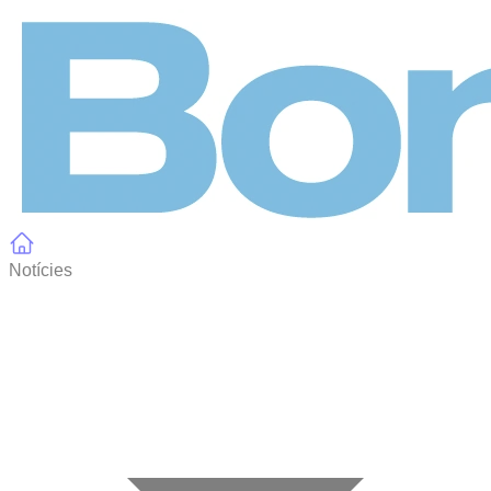
Panell de gestió de galetes
Notícies