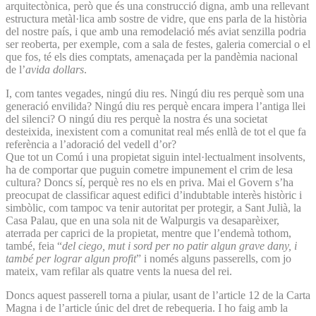
arquitectònica, però que és una construcció digna, amb una rellevant
estructura metàl·lica amb sostre de vidre, que ens parla de la història
del nostre país, i que amb una remodelació més aviat senzilla podria
ser reoberta, per exemple, com a sala de festes, galeria comercial o el
que fos, té els dies comptats, amenaçada per la pandèmia nacional
de l’
avida dollars
.
I, com tantes vegades, ningú diu res. Ningú diu res perquè som una
generació envilida? Ningú diu res perquè encara impera l’antiga llei
del silenci? O ningú diu res perquè la nostra és una societat
desteixida, inexistent com a comunitat real més enllà de tot el que fa
referència a l’adoració del vedell d’or?
Que tot un Comú i una propietat siguin intel·lectualment insolvents,
ha de comportar que puguin cometre impunement el crim de lesa
cultura? Doncs sí, perquè res no els en priva. Mai el Govern s’ha
preocupat de classificar aquest edifici d’indubtable interès històric i
simbòlic, com tampoc va tenir autoritat per protegir, a Sant Julià, la
Casa Palau, que en una sola nit de Walpurgis va desaparèixer,
aterrada per caprici de la propietat, mentre que l’endemà tothom,
també, feia “
del ciego, mut i sord per no patir algun grave dany, i
també per lograr algun profit
” i només alguns passerells, com jo
mateix, vam refilar als quatre vents la nuesa del rei.
Doncs aquest passerell torna a piular, usant de l’article 12 de la Carta
Magna i de l’article únic del dret de rebequeria. I ho faig amb la