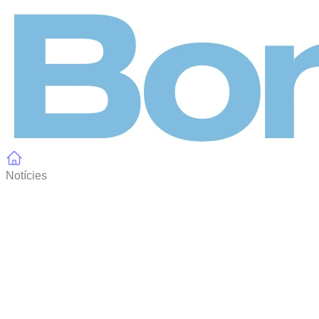
Panell de gestió de galetes
Notícies