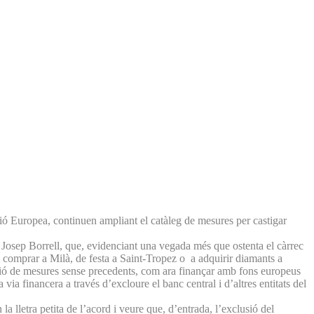
nió Europea, continuen ampliant el catàleg de mesures per castigar
.
 Josep Borrell, que, evidenciant una vegada més que ostenta el càrrec
a comprar a Milà, de festa a Saint-Tropez o a adquirir diamants a
opció de mesures sense precedents, com ara finançar amb fons europeus
via financera a través d’excloure el banc central i d’altres entitats del
a lletra petita de l’acord i veure que, d’entrada, l’exclusió del