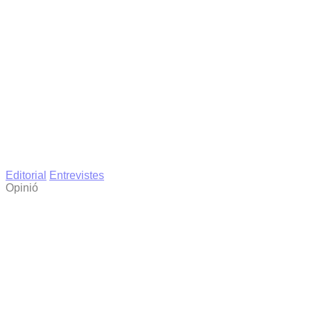
Editorial
Entrevistes
Opinió