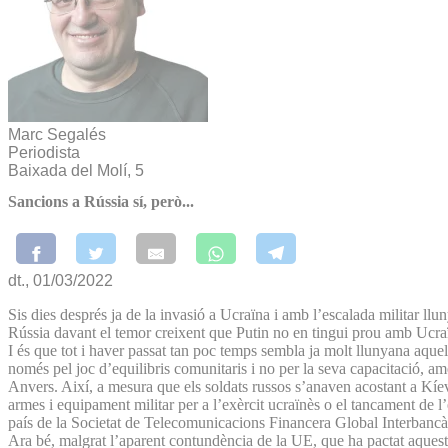
Marc Segalés
Periodista
Baixada del Molí, 5
Sancions a Rússia sí, però...
dt., 01/03/2022
Sis dies després ja de la invasió a Ucraïna i amb l’escalada militar l
Rússia davant el temor creixent que Putin no en tingui prou amb Ucraï
I és que tot i haver passat tan poc temps sembla ja molt llunyana aqu
només pel joc d’equilibris comunitaris i no per la seva capacitació, a
Anvers. Així, a mesura que els soldats russos s’anaven acostant a Kíe
armes i equipament militar per a l’exèrcit ucraïnès o el tancament de l’e
país de la Societat de Telecomunicacions Financera Global Interbancàr
Ara bé, malgrat l’aparent contundència de la UE, que ha pactat aquesta i