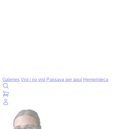
Galeries
Vist i no vist
Passava per aquí
Hemeroteca