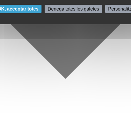
K, acceptar totes
Denega totes les galetes
Personalit