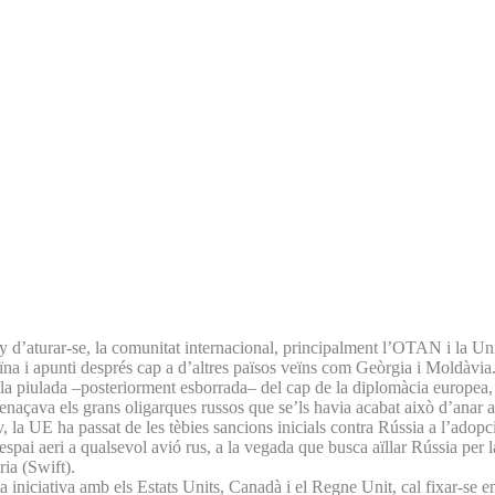
luny d’aturar-se, la comunitat internacional, principalment l’OTAN i la U
na i apunti després cap a d’altres països veïns com Geòrgia i Moldàvia
ella piulada –posteriorment esborrada– del cap de la diplomàcia europea,
menaçava els grans oligarques russos que se’ls havia acabat això d’anar 
v, la UE ha passat de les tèbies sancions inicials contra Rússia a l’ad
spai aeri a qualsevol avió rus, a la vegada que busca aïllar Rússia per la 
ia (Swift).
niciativa amb els Estats Units, Canadà i el Regne Unit, cal fixar-se en l