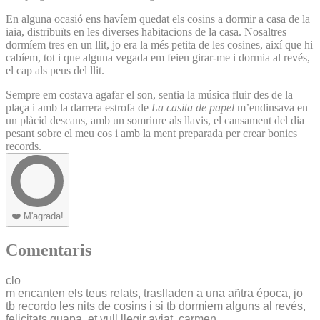
En alguna ocasió ens havíem quedat els cosins a dormir a casa de la
iaia, distribuïts en les diverses habitacions de la casa. Nosaltres
dormíem tres en un llit, jo era la més petita de les cosines, així que hi
cabíem, tot i que alguna vegada em feien girar-me i dormia al revés,
el cap als peus del llit.
Sempre em costava agafar el son, sentia la música fluir des de la
plaça i amb la darrera estrofa de
La casita de papel
m’endinsava en
un plàcid descans, amb un somriure als llavis, el cansament del dia
pesant sobre el meu cos i amb la ment preparada per crear bonics
records.
❤️
M'agrada!
Comentaris
clo
m encanten els teus relats, traslladen a una añtra época, jo
tb recordo les nits de cosins i si tb dormiem alguns al revés,
felicitats guapa. et vull llegir aviat, carmen