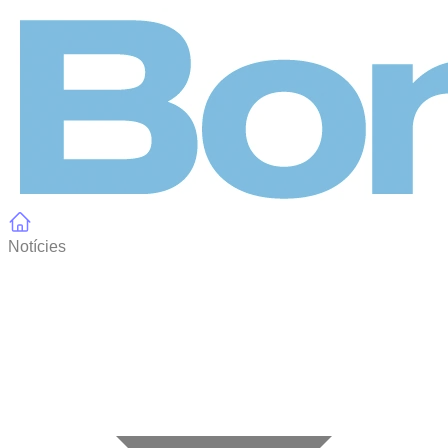
Panell de gestió de galetes
Notícies