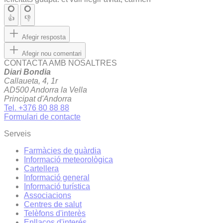
👍
👎
Afegir resposta
Afegir nou comentari
CONTACTA AMB NOSALTRES
Diari Bondia
Callaueta, 4, 1r
AD500 Andorra la Vella
Principat d'Andorra
Tel. +376 80 88 88
Formulari de contacte
Serveis
Farmàcies de guàrdia
Informació meteorològica
Cartellera
Informació general
Informació turística
Associacions
Centres de salut
Telèfons d'interès
Enllaços d'interés