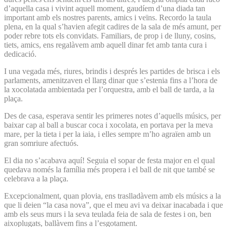
d’aquella casa i vivint aquell moment, gaudíem d’una diada tan
important amb els nostres parents, amics i veïns. Recordo la taula
plena, en la qual s’havien afegit cadires de la sala de més amunt, per
poder rebre tots els convidats. Familiars, de prop i de lluny, cosins,
tiets, amics, ens regalàvem amb aquell dinar fet amb tanta cura i
dedicació.
I una vegada més, riures, brindis i després les partides de brisca i els
parlaments, amenitzaven el llarg dinar que s’estenia fins a l’hora de
la xocolatada ambientada per l’orquestra, amb el ball de tarda, a la
plaça.
Des de casa, esperava sentir les primeres notes d’aquells músics, per
baixar cap al ball a buscar coca i xocolata, en portava per la meva
mare, per la tieta i per la iaia, i elles sempre m’ho agraïen amb un
gran somriure afectuós.
El dia no s’acabava aquí! Seguia el sopar de festa major en el qual
quedava només la família més propera i el ball de nit que també se
celebrava a la plaça.
Excepcionalment, quan plovia, ens traslladàvem amb els músics a la
que li deien “la casa nova”, que el meu avi va deixar inacabada i que
amb els seus murs i la seva teulada feia de sala de festes i on, ben
aixoplugats, ballàvem fins a l’esgotament.