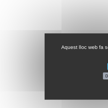
Aquest lloc web fa se
D