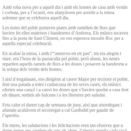
Amb roba nova per a aquell dia i amb els homes de casa amb vestits
i corbata, per a l’ocasió, ens afanyàvem per assistir a la missa
solemne que se celebrava aquell dia.
Les noies del poble portaven plates amb ramillets de flors que
havien fet elles mateixes i banderetes d’Andorra. Els músics tocaven
fins a la porta de Sant Climent, on ens esperava mossèn Roc per a
aquella especial celebració.
En acabar la missa, i amb l’“aneuvos-en en pau”, tot era alegria i
riure, era l’hora de la passacalla pel poble, però abans, les nenes
repartien aquells ramets de flors a les dones i posaven la bandereta a
la solapa dels vestits dels homes.
I així d’engalanats, ens dirigíem al carrer Major per recórrer el poble,
fent una parada a totes i cadascuna de les seves cases, els músics
oferien una cançó i a canvi les dones que s’havien quedat a casa fent
els dinars, sortien als balcons i a les finestres per saludar.
Feia calor el darrer cap de setmana de juny, així que aixerdegats i
afamats acabàvem el recorregut a cal Garibaldi per gaudir de
l’aperitiu.
Els riures, les salutacions i les felicitacions eren tan efusives que a
dures penes ens sentíem els uns als altres, l’alegria omplia cada racó