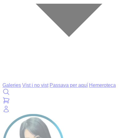
Galeries
Vist i no vist
Passava per aquí
Hemeroteca