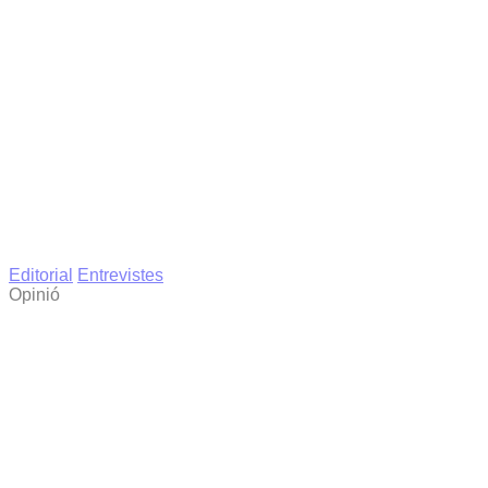
Editorial
Entrevistes
Opinió