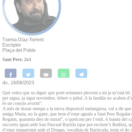
Txema Díaz-Torrent
Escriptor
Plaça del Poble
Sant Pere, 2x1
dv., 16/06/2023
Què voleu que us digui: que porti setmanes plovent a mi ja m’està bé. 
per aigua, ja sigui novembre, febrer o juliol. A la família no acaben d’
és un conyàs avorrit”.
A més de donar menjar a la meva disposició melangiosa, val a dir que e
amiga Maria, no fa gaire, que hem d’estar agraïts a Sant Pere Regalat (
Regalat, quaranta dies de ruixat”, o quelcom per l’estil. A banda del 
succeeix igual amb San Pascual Baylón (que pot escriure’s Bailón), que
d’estar emparentat amb el Drogas, vocalista de Barricada, tenia el do d