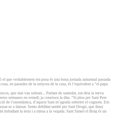
però el que veritablement em posa és una bona jornada autumnal passada
 cosa, en paraules de la senyora de la casa, és l’equivalent a “el papa
oscos, que mai van sobrats... Parlant de santedat, em deia la meva
reres setmanes en remull; ja coneixeu la dita: “Si plou per Sant Pere
ebració de l’onomàstica, d’aquest Sant m’agrada sobretot el cognom. Em
posar-se a dansar. Sento debilitat també per Sant Drogó, que lluny
t treballant la terra i a missa a la vegada. Sant Simeó el Boig és un