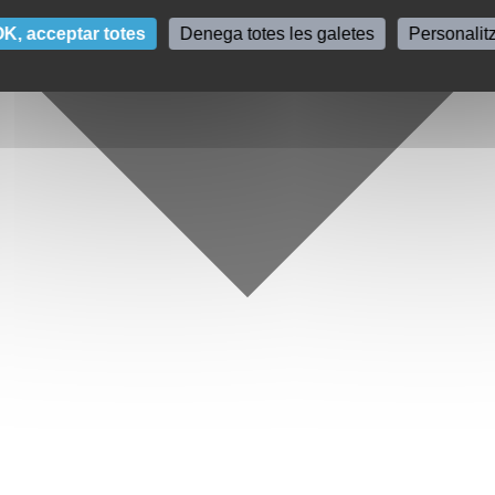
K, acceptar totes
Denega totes les galetes
Personalit