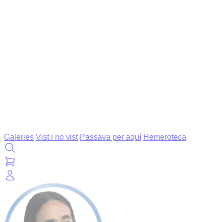
Galeries
Vist i no vist
Passava per aquí
Hemeroteca