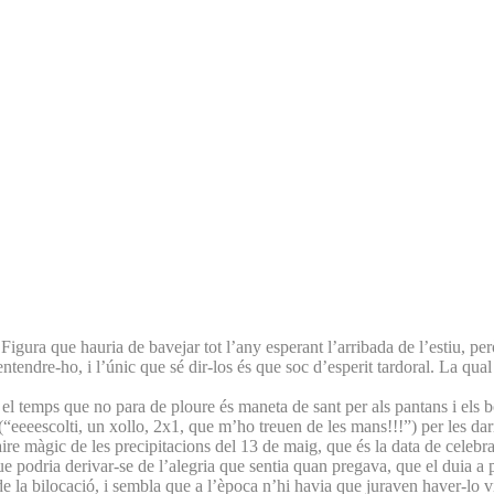
Figura que hauria de bavejar tot l’any esperant l’arribada de l’estiu, 
entendre-ho, i l’únic que sé dir-los és que soc d’esperit tardoral. La qual
l temps que no para de ploure és maneta de sant per als pantans i els b
“eeeescolti, un xollo, 2x1, que m’ho treuen de les mans!!!”) per les dar
caire màgic de les precipitacions del 13 de maig, que és la data de cel
 podria derivar-se de l’alegria que sentia quan pregava, que el duia a 
e la bilocació, i sembla que a l’època n’hi havia que juraven haver-lo vis