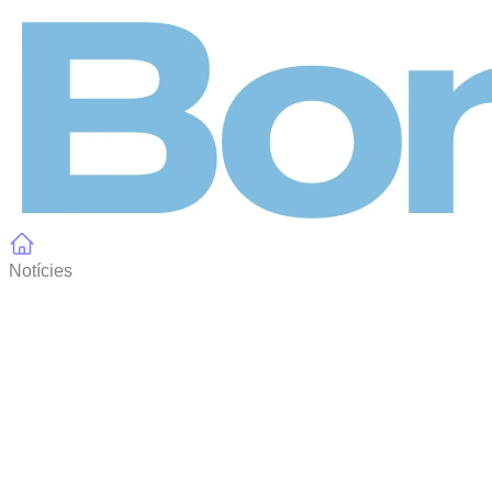
Panell de gestió de galetes
Notícies