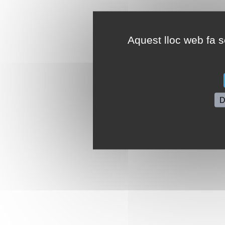
Aquest lloc web fa se
D