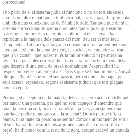
correccional.
I no parlo de si el sistema judicial funciona o no en tots els casos,
això és un altre debat que, a títol personal, soc incapaç d’argumentar
amb els meus coneixements de l’àmbit jurídic. Tampoc puc dir si el
sistema correccional funciona o no, atès que suposo que estudis
psicològics ho podrien determinar millor, i si el sistema s’ha
reproduït a la majoria dels països del món, deu ser el més fàcil
d’implantar. Tot i això, si faig una consideració merament personal,
crec que així com la pena de mort, la societat va entendre –encara
que li va costar– que potser ni és la millor solució ni permet una
revisió de possibles errors judicials, encara no ens hem mentalitzat
que després d’una pena de presó normalment l’expresidiari ha
respost amb el seu aïllament als càrrecs que se li han imputat. Ningú
diu que s’haurà esborrat el seu passat, però sí que ja ha pagat pels
seus actes i, repeteixo, segons el sistema judicial que tots plegats
hem acceptat.
Per tant, si acceptem en la majoria dels casos com actua un tribunal
per tancar una persona, per què no som capaços d’entendre que
quan la persona surt, potser i només dic potser, aquesta persona
hauria de poder reintegrar-se a la societat? Doncs perquè d’una
banda, ni la mateixa persona se sentirà còmoda al moment de sortir
ni se li haurà donat suficients arguments per dir-li que, sortint de
presó, ha d’actuar com la resta de la gent, perquè esdevé un ciutadà