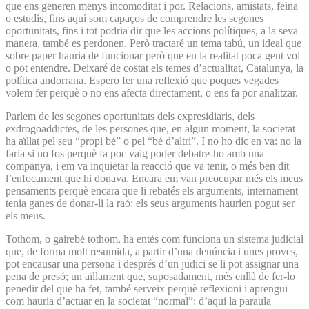
que ens generen menys incomoditat i por. Relacions, amistats, feina
o estudis, fins aquí som capaços de comprendre les segones
oportunitats, fins i tot podria dir que les accions polítiques, a la seva
manera, també es perdonen. Però tractaré un tema tabú, un ideal que
sobre paper hauria de funcionar però que en la realitat poca gent vol
o pot entendre. Deixaré de costat els temes d’actualitat, Catalunya, la
política andorrana. Espero fer una reflexió que poques vegades
volem fer perquè o no ens afecta directament, o ens fa por analitzar.
Parlem de les segones oportunitats dels expresidiaris, dels
exdrogoaddictes, de les persones que, en algun moment, la societat
ha aïllat pel seu “propi bé” o pel “bé d’altri”. I no ho dic en va: no la
faria si no fos perquè fa poc vaig poder debatre-ho amb una
companya, i em va inquietar la reacció que va tenir, o més ben dit
l’enfocament que hi donava. Encara em van preocupar més els meus
pensaments perquè encara que li rebatés els arguments, internament
tenia ganes de donar-li la raó: els seus arguments haurien pogut ser
els meus.
Tothom, o gairebé tothom, ha entès com funciona un sistema judicial
que, de forma molt resumida, a partir d’una denúncia i unes proves,
pot encausar una persona i després d’un judici se li pot assignar una
pena de presó; un aïllament que, suposadament, més enllà de fer-lo
penedir del que ha fet, també serveix perquè reflexioni i aprengui
com hauria d’actuar en la societat “normal”: d’aquí la paraula