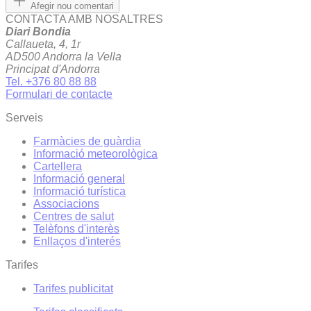
Afegir nou comentari
CONTACTA AMB NOSALTRES
Diari Bondia
Callaueta, 4, 1r
AD500 Andorra la Vella
Principat d'Andorra
Tel. +376 80 88 88
Formulari de contacte
Serveis
Farmàcies de guàrdia
Informació meteorològica
Cartellera
Informació general
Informació turística
Associacions
Centres de salut
Telèfons d'interès
Enllaços d'interés
Tarifes
Tarifes publicitat