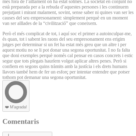
més fora de l’aïllament on ha estat sotmès. La societat en conjunt no
està preparada per a la rebuda d’aquestes persones i les continuem
prejutjant i mirant malament, sovint, sense saber ni quines van ser les
causes del seu empresonament: simplement perquè en un moment
van ser aïllades de la “civilització” que coneixem.
Però el més complicat de tot, i aquí soc el primer a autoinculpar-me,
és quan, tot i sabent les raons del seu empresonament ens erigim
jutges per determinar si un fet ha estat més greu que un altre i per
aquest motiu no se li pot donar una segona oportunitat. I no fa falta
que doni exemples perquè només cal pensar en casos concrets i estic
segur que tots plegats hauríem volgut aplicar altres penes. Però si
confiem en segons quins tràmits amb la justícia i els drets humans
llavors també hem de fer un esforç per intentar entendre que potser
tothom pot demanar una segona oportunitat.
❤️
M'agrada!
Comentaris