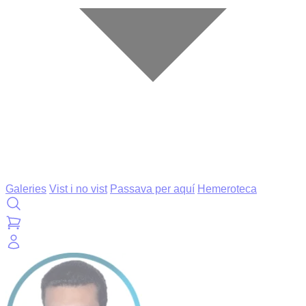
Galeries
Vist i no vist
Passava per aquí
Hemeroteca