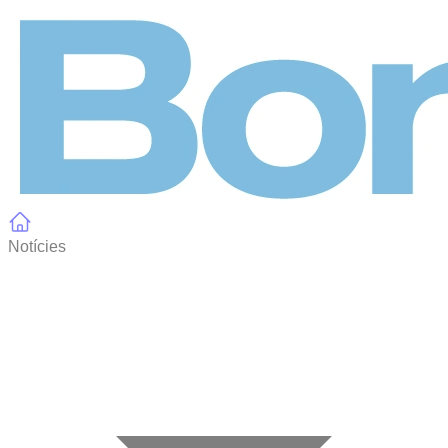
Panell de gestió de galetes
Notícies