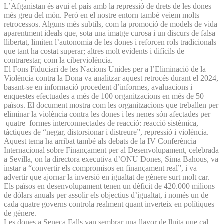
L’Afganistan és avui el país amb la repressió de drets de les dones
més greu del món. Però en el nostre entorn també veiem molts
retrocessos. Alguns més subtils, com la promoció de models de vida
aparentment ideals que, sota una imatge curosa i un discurs de falsa
llibertat, limiten l’autonomia de les dones i reforcen rols tradicionals
que tant ha costat superar; altres molt evidents i difícils de
contrarestar, com la ciberviolència.
El Fons Fiduciari de les Nacions Unides per a l’Eliminació de la
Violència contra la Dona va analitzar aquest retrocés durant el 2024,
basant-se en informació procedent d’informes, avaluacions i
enquestes efectuades a més de 100 organitzacions en més de 50
països. El document mostra com les organitzacions que treballen per
eliminar la violència contra les dones i les nenes són afectades per
quatre formes interconnectades de reacció: reacció sistèmica,
tàctiques de “negar, distorsionar i distreure”, repressió i violència.
Aquest tema ha arribat també als debats de la IV Conferència
Internacional sobre Finançament per al Desenvolupament, celebrada
a Sevilla, on la directora executiva d’ONU Dones, Sima Bahous, va
instar a “convertir els compromisos en finançament real”, i va
advertir que ajornar la inversió en igualtat de gènere surt molt car.
Els països en desenvolupament tenen un dèficit de 420.000 milions
de dòlars anuals per assolir els objectius d’igualtat, i només un de
cada quatre governs controla realment quant inverteix en polítiques
de gènere.
Les dones a Seneca Falls van sembrar una llavor de lluita que cal