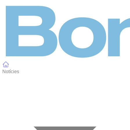
Panell de gestió de galetes
Notícies