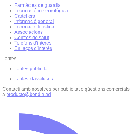
Farmàcies de guàrdia
Informació meteorològica
Cartellera
Informació general
Informació turística
Associacions
Centres de salut
Telèfons d'interès
Enllaços d'interés
Tarifes
Tarifes publicitat
Tarifes classificats
Contacti amb nosaltres per publicitat o qüestions comercials
a
producte@bondia.ad