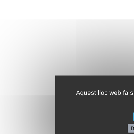
Aquest lloc web fa se
D