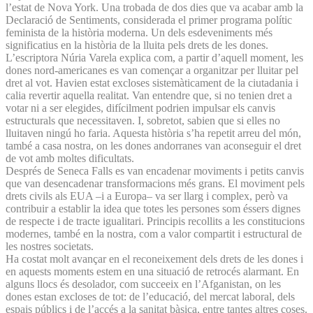
l’estat de Nova York. Una trobada de dos dies que va acabar amb la
Declaració de Sentiments, considerada el primer programa polític
feminista de la història moderna. Un dels esdeveniments més
significatius en la història de la lluita pels drets de les dones.
L’escriptora Núria Varela explica com, a partir d’aquell moment, les
dones nord-americanes es van començar a organitzar per lluitar pel
dret al vot. Havien estat excloses sistemàticament de la ciutadania i
calia revertir aquella realitat. Van entendre que, si no tenien dret a
votar ni a ser elegides, difícilment podrien impulsar els canvis
estructurals que necessitaven. I, sobretot, sabien que si elles no
lluitaven ningú ho faria. Aquesta història s’ha repetit arreu del món,
també a casa nostra, on les dones andorranes van aconseguir el dret
de vot amb moltes dificultats.
Després de Seneca Falls es van encadenar moviments i petits canvis
que van desencadenar transformacions més grans. El moviment pels
drets civils als EUA ‒i a Europa‒ va ser llarg i complex, però va
contribuir a establir la idea que totes les persones som éssers dignes
de respecte i de tracte igualitari. Principis recollits a les constitucions
modernes, també en la nostra, com a valor compartit i estructural de
les nostres societats.
Ha costat molt avançar en el reconeixement dels drets de les dones i
en aquests moments estem en una situació de retrocés alarmant. En
alguns llocs és desolador, com succeeix en l’Afganistan, on les
dones estan excloses de tot: de l’educació, del mercat laboral, dels
espais públics i de l’accés a la sanitat bàsica, entre tantes altres coses.