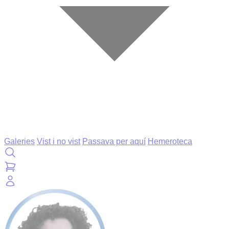
Galeries
Vist i no vist
Passava per aquí
Hemeroteca