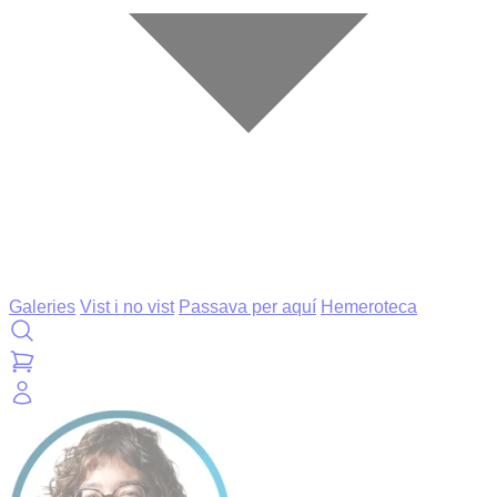
Galeries
Vist i no vist
Passava per aquí
Hemeroteca