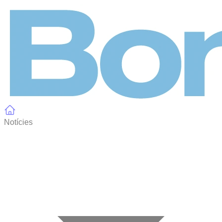
Panell de gestió de galetes
Notícies