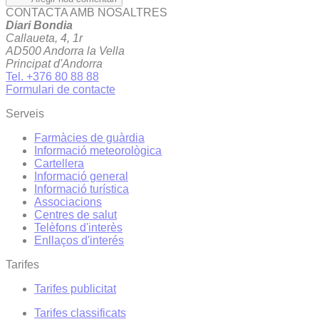
CONTACTA AMB NOSALTRES
Diari Bondia
Callaueta, 4, 1r
AD500 Andorra la Vella
Principat d'Andorra
Tel. +376 80 88 88
Formulari de contacte
Serveis
Farmàcies de guàrdia
Informació meteorològica
Cartellera
Informació general
Informació turística
Associacions
Centres de salut
Telèfons d'interès
Enllaços d'interés
Tarifes
Tarifes publicitat
Tarifes classificats