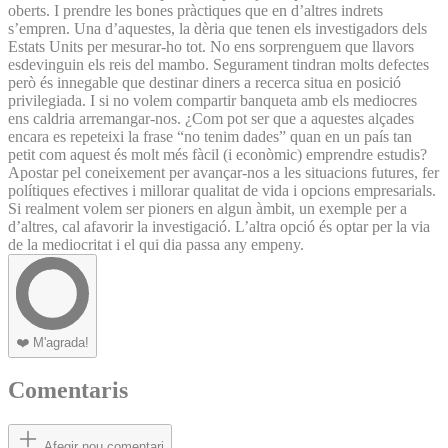
oberts. I prendre les bones pràctiques que en d’altres indrets
s’empren. Una d’aquestes, la dèria que tenen els investigadors dels
Estats Units per mesurar-ho tot. No ens sorprenguem que llavors
esdevinguin els reis del mambo. Segurament tindran molts defectes
però és innegable que destinar diners a recerca situa en posició
privilegiada. I si no volem compartir banqueta amb els mediocres
ens caldria arremangar-nos. ¿Com pot ser que a aquestes alçades
encara es repeteixi la frase “no tenim dades” quan en un país tan
petit com aquest és molt més fàcil (i econòmic) emprendre estudis?
Apostar pel coneixement per avançar-nos a les situacions futures, fer
polítiques efectives i millorar qualitat de vida i opcions empresarials.
Si realment volem ser pioners en algun àmbit, un exemple per a
d’altres, cal afavorir la investigació. L’altra opció és optar per la via
de la mediocritat i el qui dia passa any empeny.
❤️
M'agrada!
Comentaris
Afegir nou comentari