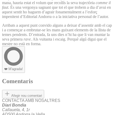
mana, hauria estat el volum que recollís la seva trajectòria
comme il
faut
. És una vergonya sagnant que tot el que trobem a dia d’avui en
aquest sentit ho haguem d’agrair fonamentalment a l’esforç
impenitent d’Editorial Andorra o a la iniciativa personal de l’autor.
Arribats a aquest punt convido alguns a deixar d’assentir amb el cap
i a començar a embrutar-se les mans guixant elements de la llista de
temes pendents. D’entrada, fa uns dies n’hi ha que li van muntar la
seva primera
rave
. Als vuitanta i escaig. Perquè algú digui que el
mestre no està en forma.
❤️
M'agrada!
Comentaris
Afegir nou comentari
CONTACTA AMB NOSALTRES
Diari Bondia
Callaueta, 4, 1r
AD500 Andorra la Vella