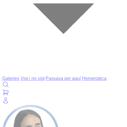
Galeries
Vist i no vist
Passava per aquí
Hemeroteca