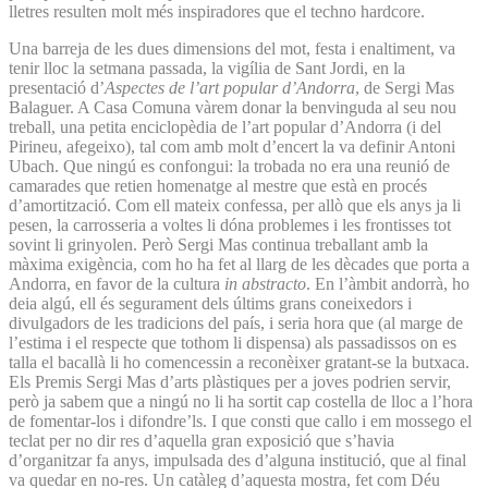
lletres resulten molt més inspiradores que el techno hardcore.
Una barreja de les dues dimensions del mot, festa i enaltiment, va
tenir lloc la setmana passada, la vigília de Sant Jordi, en la
presentació d’
Aspectes de l’art popular d’Andorra
, de Sergi Mas
Balaguer. A Casa Comuna vàrem donar la benvinguda al seu nou
treball, una petita enciclopèdia de l’art popular d’Andorra (i del
Pirineu, afegeixo), tal com amb molt d’encert la va definir Antoni
Ubach. Que ningú es confongui: la trobada no era una reunió de
camarades que retien homenatge al mestre que està en procés
d’amortització. Com ell mateix confessa, per allò que els anys ja li
pesen, la carrosseria a voltes li dóna problemes i les frontisses tot
sovint li grinyolen. Però Sergi Mas continua treballant amb la
màxima exigència, com ho ha fet al llarg de les dècades que porta a
Andorra, en favor de la cultura
in abstracto
. En l’àmbit andorrà, ho
deia algú, ell és segurament dels últims grans coneixedors i
divulgadors de les tradicions del país, i seria hora que (al marge de
l’estima i el respecte que tothom li dispensa) als passadissos on es
talla el bacallà li ho comencessin a reconèixer gratant-se la butxaca.
Els Premis Sergi Mas d’arts plàstiques per a joves podrien servir,
però ja sabem que a ningú no li ha sortit cap costella de lloc a l’hora
de fomentar-los i difondre’ls. I que consti que callo i em mossego el
teclat per no dir res d’aquella gran exposició que s’havia
d’organitzar fa anys, impulsada des d’alguna institució, que al final
va quedar en no-res. Un catàleg d’aquesta mostra, fet com Déu