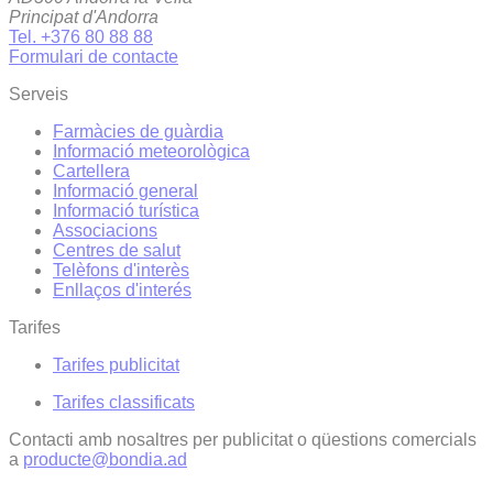
Principat d'Andorra
Tel. +376 80 88 88
Formulari de contacte
Serveis
Farmàcies de guàrdia
Informació meteorològica
Cartellera
Informació general
Informació turística
Associacions
Centres de salut
Telèfons d'interès
Enllaços d'interés
Tarifes
Tarifes publicitat
Tarifes classificats
Contacti amb nosaltres per publicitat o qüestions comercials
a
producte@bondia.ad