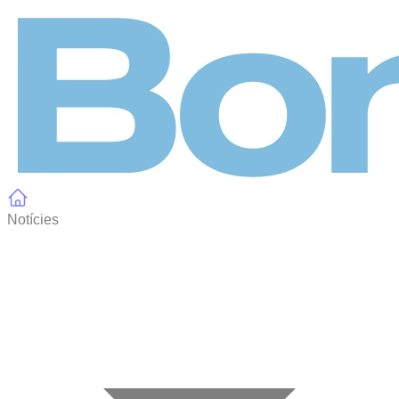
Panell de gestió de galetes
Notícies