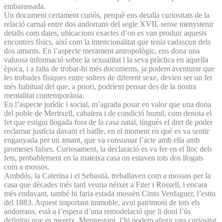
embarassada.
Un document certament curiós, perquè ens detalla curiositats de la
relació carnal entre dos andorrans del segle XVII, sense menystenir
detalls com dates, ubicacions exactes d’on es van produir aquests
encontres físics, així com la intencionalitat que tenia cadascun dels
dos amants. En l’aspecte merament antropològic, ens dona una
valuosa informació sobre la sexualitat i la seva pràctica en aquella
època, i a falta de trobar-hi més documents, ja podem aventurar que
les trobades físiques entre solters de diferent sexe, devien ser un fet
més habitual del que, a priori, podríem pensar des de la nostra
mentalitat contemporània.
En l’aspecte jurídic i social, m’agrada posar en valor que una dona
del poble de Meritxell, cabalera i de condició humil, com denota el
fet que estigui llogada fora de la casa natal, tingués el dret de poder
reclamar justícia davant el batlle, en el moment en què es va sentir
enganyada per un amant, que va consumar l’acte amb ella amb
promeses falses. Curiosament, la declaració es va fer en el lloc dels
fets, probablement en la mateixa casa on estaven tots dos llogats
com a mossos.
Ambdós, la Caterina i el Sebastià, treballaven com a mossos per la
casa que dècades més tard veuria néixer a Fiter i Rossell, i encara
més endavant, també hi faria estada mossèn Cinto Verdaguer, l’estiu
del 1883. Aquest important immoble, avui patrimoni de tots els
andorrans, està a l’espera d’una remodelació que li doni l’ús
definitiu que es mereix. Mentrestant, l’hi podem afegir una curiositat