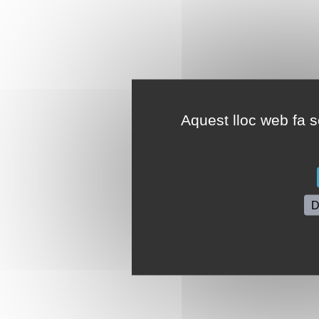
Aquest lloc web fa se
D