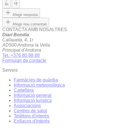
👍
👎
Afegir resposta
Afegir nou comentari
CONTACTA AMB NOSALTRES
Diari Bondia
Callaueta, 4, 1r
AD500 Andorra la Vella
Principat d'Andorra
Tel. +376 80 88 88
Formulari de contacte
Serveis
Farmàcies de guàrdia
Informació meteorològica
Cartellera
Informació general
Informació turística
Associacions
Centres de salut
Telèfons d'interès
Enllaços d'interés