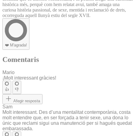
històrica més, perquè com hem relatat avui, també amaga una
curiosa història passional, de sexe, mentida i reclamació de drets,
ocorreguda aquell llunyà estiu del segle XVII.
❤️
M'agrada!
Comentaris
Mario
¡Molt interessant gràcies!
👍
👎
Afegir resposta
Sam
Molt interessant. Des d’una mentalitat contemporània, costa
molt entendre que, en ser forçada a tenir sexe, una dona lo
únic que reclami sigui una manutenció per si hagués quedat
embarassada.