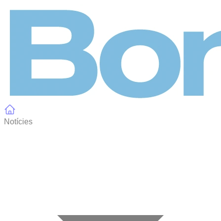
Panell de gestió de galetes
Notícies