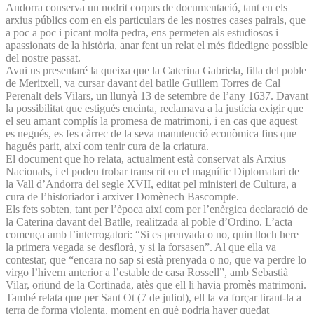
Andorra conserva un nodrit corpus de documentació, tant en els
arxius públics com en els particulars de les nostres cases pairals, que
a poc a poc i picant molta pedra, ens permeten als estudiosos i
apassionats de la història, anar fent un relat el més fidedigne possible
del nostre passat.
Avui us presentaré la queixa que la Caterina Gabriela, filla del poble
de Meritxell, va cursar davant del batlle Guillem Torres de Cal
Perenalt dels Vilars, un llunyà 13 de setembre de l’any 1637. Davant
la possibilitat que estigués encinta, reclamava a la justícia exigir que
el seu amant complís la promesa de matrimoni, i en cas que aquest
es negués, es fes càrrec de la seva manutenció econòmica fins que
hagués parit, així com tenir cura de la criatura.
El document que ho relata, actualment està conservat als Arxius
Nacionals, i el podeu trobar transcrit en el magnífic Diplomatari de
la Vall d’Andorra del segle XVII, editat pel ministeri de Cultura, a
cura de l’historiador i arxiver Domènech Bascompte.
Els fets sobten, tant per l’època així com per l’enèrgica declaració de
la Caterina davant del Batlle, realitzada al poble d’Ordino. L’acta
comença amb l’interrogatori: “Si es prenyada o no, quin lloch here
la primera vegada se desflorà, y si la forsasen”. Al que ella va
contestar, que “encara no sap si està prenyada o no, que va perdre lo
virgo l’hivern anterior a l’estable de casa Rossell”, amb Sebastià
Vilar, oriünd de la Cortinada, atès que ell li havia promès matrimoni.
També relata que per Sant Ot (7 de juliol), ell la va forçar tirant-la a
terra de forma violenta, moment en què podria haver quedat