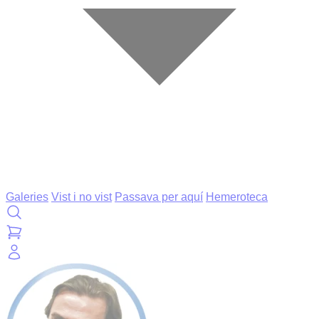
Galeries
Vist i no vist
Passava per aquí
Hemeroteca