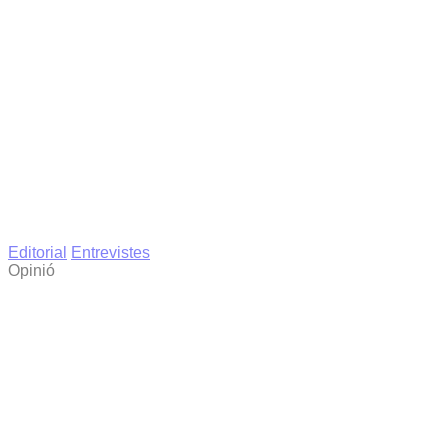
Editorial
Entrevistes
Opinió