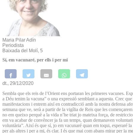
Maria Pilar Adín
Periodista
Baixada del Molí, 5
Sí, em vacunaré, per ells i per mi
dt., 29/12/2020
Sembla que els reis de l’Orient ens portaran les primeres vacunes. Esp
a Déu tenim la vacuna” o una expressió semblant a aquesta. Crec que t
manifestacions i entrem així en contradicció amb la nostra defensa aferr
setmana que ve, serà a partir de la vigília de Reis que les començarem 
no em queixo perquè a la vida n’he triat jo mateixa força, de restricc
em va acabar de convèncer ja fa un temps, quan demanaven voluntaris 
voluntària”. Així és que sí, jo em vacunaré quan em toqui, esperaré la c
per als altres i per a mi, és clar. I és que mai com abans mirar per la m