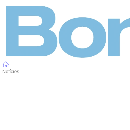
Panell de gestió de galetes
Notícies