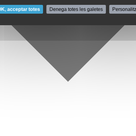
K, acceptar totes
Denega totes les galetes
Personalit