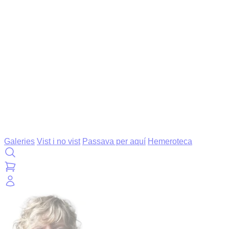
Galeries
Vist i no vist
Passava per aquí
Hemeroteca