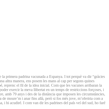
e la primera padrina vacunada a Espanya. I tot perquè va dir “gràcies
’una altra manera, ens posem les mans al cap per segons quines
, reprenc el fil de la idea inicial. Com que les vacunes arribaran la
oder exercir la meva llibertat en un temps de restriccions forçoses, i
re, amb 79 anys i des de la distància que imposen les circumstàncies,
e moure’m i anar fins allà, però si fos més jove, m’oferiria com a
, i hi acudiré. I com van dir les padrines del país veí del sud, ho faré