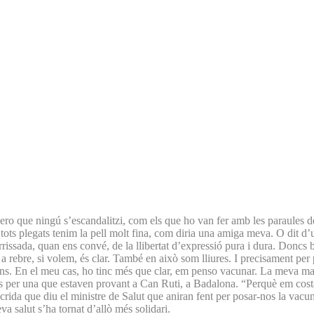
ero que ningú s’escandalitzi, com els que ho van fer amb les paraules d
ots plegats tenim la pell molt fina, com diria una amiga meva. O dit d
issada, quan ens convé, de la llibertat d’expressió pura i dura. Doncs bé
a rebre, si volem, és clar. També en això som lliures. I precisament per p
ions. En el meu cas, ho tinc més que clar, em penso vacunar. La meva ma
per una que estaven provant a Can Ruti, a Badalona. “Perquè em costa d
rida que diu el ministre de Salut que aniran fent per posar-nos la vacuna
eva salut s’ha tornat d’allò més solidari.