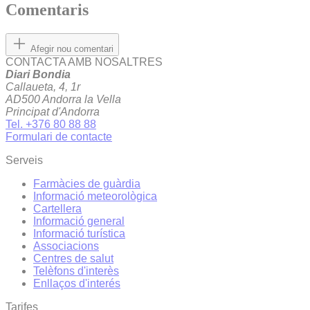
Comentaris
Afegir nou comentari
CONTACTA AMB NOSALTRES
Diari Bondia
Callaueta, 4, 1r
AD500 Andorra la Vella
Principat d'Andorra
Tel. +376 80 88 88
Formulari de contacte
Serveis
Farmàcies de guàrdia
Informació meteorològica
Cartellera
Informació general
Informació turística
Associacions
Centres de salut
Telèfons d'interès
Enllaços d'interés
Tarifes