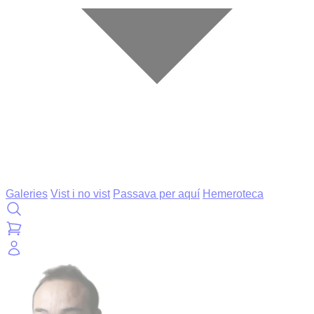
Galeries
Vist i no vist
Passava per aquí
Hemeroteca