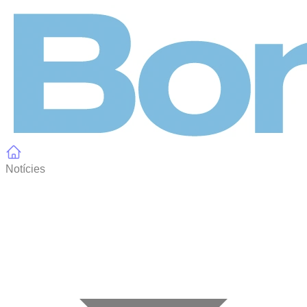
Panell de gestió de galetes
Notícies