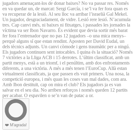
jugadors amenaçant-los de donar baixes? No va passar res. Només
en va quedar un, de marcat: Sergi García, i se’l va fer fora quan es
va recuperar de la lesió. Al seu lloc va arribar l’israelià Gal Mekel.
Un jugador, desgraciadament, de vidre. Lesió rere lesió. N’acumula
tres. Cap canvi més, ni baixes ni fitxatges, i passades les jornades la
víctima va ser Ibon Navarro. És evident que devia sortir més barat
fer fora l’entrenador que no pas 12 jugadors –o una mica menys–
perquè alguns sí que estan rendint. Aposten per David Eudal, un
dels tècnics adjunts. Un canvi còmode i gens traumàtic per a ningú.
Els jugadors continuen sent intocables. I quina és la situació? Només
7 victòries a la Lliga ACB i 15 derrotes. L’últim classificat, amb un
partit menys, està a un triomf, i el penúltim, amb dos enfrontaments
diferents, a una victòria. A més a més tenen l’EuroCup. Allà estan
virtualment classificats, ja que passen els vuit primers. Una nosa, la
competició europea, i més quan les coses van mal dades, com ara.
Amb Ibon destituït, cap on mira el club? Els jugadors ja es van
salvar en el seu dia. No arriben reforços i només queden 12 partits
per acabar. O espavilen o se’n van de patac a or.
❤️
M'agrada!