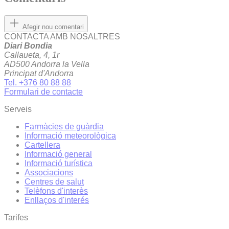
Afegir nou comentari
CONTACTA AMB NOSALTRES
Diari Bondia
Callaueta, 4, 1r
AD500 Andorra la Vella
Principat d'Andorra
Tel. +376 80 88 88
Formulari de contacte
Serveis
Farmàcies de guàrdia
Informació meteorològica
Cartellera
Informació general
Informació turística
Associacions
Centres de salut
Telèfons d'interès
Enllaços d'interés
Tarifes