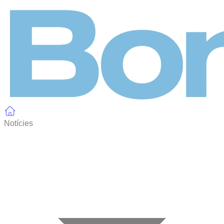
Panell de gestió de galetes
Notícies