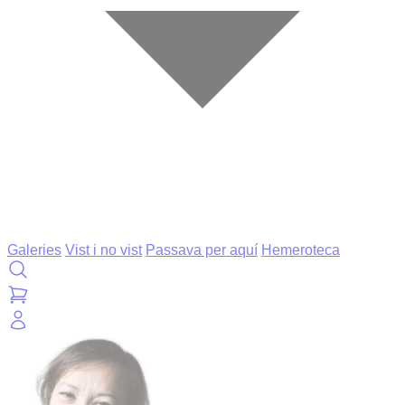
Galeries
Vist i no vist
Passava per aquí
Hemeroteca