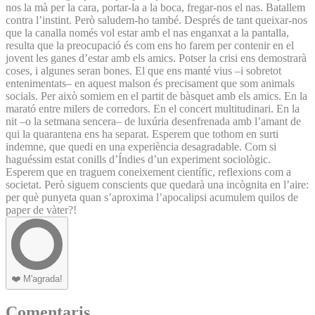
nos la mà per la cara, portar-la a la boca, fregar-nos el nas. Batallem
contra l’instint. Però saludem-ho també. Després de tant queixar-nos
que la canalla només vol estar amb el nas enganxat a la pantalla,
resulta que la preocupació és com ens ho farem per contenir en el
jovent les ganes d’estar amb els amics. Potser la crisi ens demostrarà
coses, i algunes seran bones. El que ens manté vius –i sobretot
entenimentats– en aquest malson és precisament que som animals
socials. Per això somiem en el partit de bàsquet amb els amics. En la
marató entre milers de corredors. En el concert multitudinari. En la
nit –o la setmana sencera– de luxúria desenfrenada amb l’amant de
qui la quarantena ens ha separat. Esperem que tothom en surti
indemne, que quedi en una experiència desagradable. Com si
haguéssim estat conills d’Índies d’un experiment sociològic.
Esperem que en traguem coneixement científic, reflexions com a
societat. Però siguem conscients que quedarà una incògnita en l’aire:
per què punyeta quan s’aproxima l’apocalipsi acumulem quilos de
paper de vàter?!
❤️
M'agrada!
Comentaris