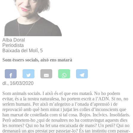
Alba Doral
Periodista
Baixada del Molí, 5
Som éssers socials, això ens matarà
dl., 16/03/2020
Som animals socials. I això és el que ens matarà. No ho podem
evitar, és a la nostra naturalesa, ho portem escrit a l’ADN. Si no, no
seríem humans. Per això m’afegeixo a l’onada d’aprensió i de
reprovació amb què hem mirat i jutjat les colles d’inconscients que
han marxat de costellada com si tal cosa. Bojos. Incívics. Insolidaris.
Però admetem-ho ¿qui de nosaltres no ha contravingut aquests dies
les normes? Qui no ha fet una encaixada de mans? Un petó? Qui no
demanarà un gos prestat per passejar-lo? És tan instintiu com passar-