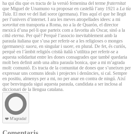
ha qui diu que es tracta de la versió femenina del terme
fraternitat
que Miguel de Unamuno va proposar en castellà l’any 1921 a
La tía
Tula
. El mot ve del llatí soror (germana). Fins aquí el que he llegit
per l’univers d’internet. I ara les meves atropellades idees: a mi
sororitat
em transporta a Roma, no a la de Quarón, el director
mexicà d’una pel·li que parteix com a favorita als Oscar, sinó a la
città eterna
. Per què? Perquè l’associo inevitablement amb la
paraula italiana que s’usa per referir-se a les religioses o monges
(germanes):
suora
, en singular i
suore
, en plural. De fet, és curiós,
perquè en l’àmbit religiós cristià italià s’utilitza per referir-se a
aquesta solidaritat entre les dones consagrades que també quedaria
molt ben definit amb una altra paraula bonica, que a mi m’agrada
molt: comunió. Es tracta de la comunitat de dones que s’uneixen per
expressar uns comuns ideals i projectes i denúncies, si cal. Sempre
en positiu, almenys per a mi, no per anar en contra de ningú. Així
que benvinguda sigui aquesta paraula, candidata a ser inclosa al
diccionari de la llengua catalana.
❤️
M'agrada!
Comentaris