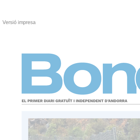
Versió impresa