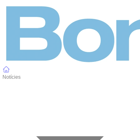
Panell de gestió de galetes
Notícies