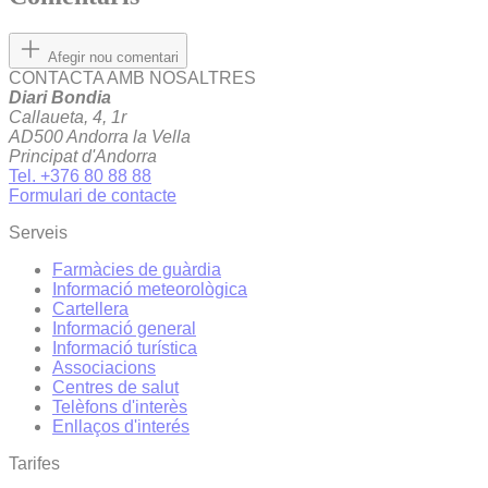
Afegir nou comentari
CONTACTA AMB NOSALTRES
Diari Bondia
Callaueta, 4, 1r
AD500 Andorra la Vella
Principat d'Andorra
Tel. +376 80 88 88
Formulari de contacte
Serveis
Farmàcies de guàrdia
Informació meteorològica
Cartellera
Informació general
Informació turística
Associacions
Centres de salut
Telèfons d'interès
Enllaços d'interés
Tarifes