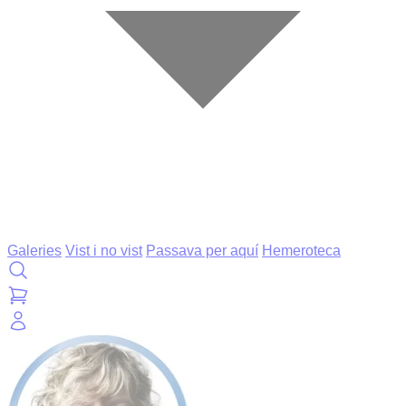
Galeries
Vist i no vist
Passava per aquí
Hemeroteca