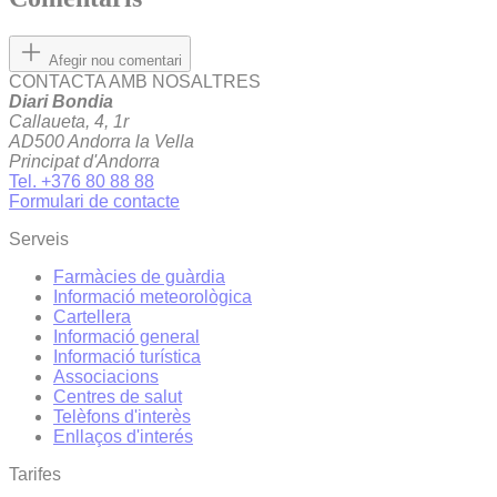
Afegir nou comentari
CONTACTA AMB NOSALTRES
Diari Bondia
Callaueta, 4, 1r
AD500 Andorra la Vella
Principat d'Andorra
Tel. +376 80 88 88
Formulari de contacte
Serveis
Farmàcies de guàrdia
Informació meteorològica
Cartellera
Informació general
Informació turística
Associacions
Centres de salut
Telèfons d'interès
Enllaços d'interés
Tarifes