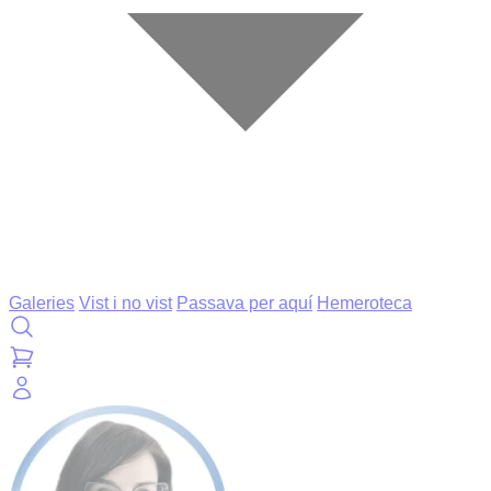
Galeries
Vist i no vist
Passava per aquí
Hemeroteca