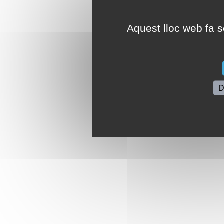
Aquest lloc web fa se
D