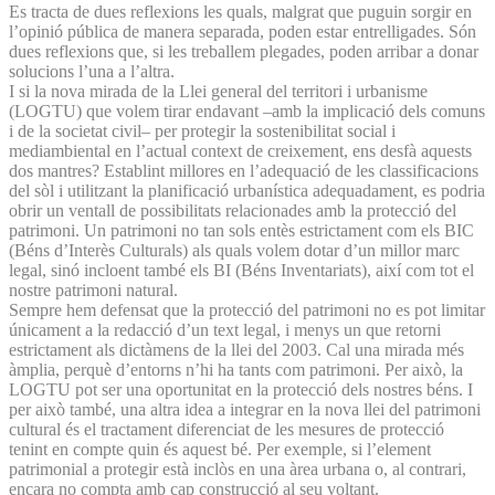
Es tracta de dues reflexions les quals, malgrat que puguin sorgir en
l’opinió pública de manera separada, poden estar entrelligades. Són
dues reflexions que, si les treballem plegades, poden arribar a donar
solucions l’una a l’altra.
I si la nova mirada de la Llei general del territori i urbanisme
(LOGTU) que volem tirar endavant –amb la implicació dels comuns
i de la societat civil– per protegir la sostenibilitat social i
mediambiental en l’actual context de creixement, ens desfà aquests
dos mantres? Establint millores en l’adequació de les classificacions
del sòl i utilitzant la planificació urbanística adequadament, es podria
obrir un ventall de possibilitats relacionades amb la protecció del
patrimoni. Un patrimoni no tan sols entès estrictament com els BIC
(Béns d’Interès Culturals) als quals volem dotar d’un millor marc
legal, sinó incloent també els BI (Béns Inventariats), així com tot el
nostre patrimoni natural.
Sempre hem defensat que la protecció del patrimoni no es pot limitar
únicament a la redacció d’un text legal, i menys un que retorni
estrictament als dictàmens de la llei del 2003. Cal una mirada més
àmplia, perquè d’entorns n’hi ha tants com patrimoni. Per això, la
LOGTU pot ser una oportunitat en la protecció dels nostres béns. I
per això també, una altra idea a integrar en la nova llei del patrimoni
cultural és el tractament diferenciat de les mesures de protecció
tenint en compte quin és aquest bé. Per exemple, si l’element
patrimonial a protegir està inclòs en una àrea urbana o, al contrari,
encara no compta amb cap construcció al seu voltant.