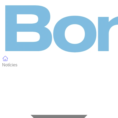
Panell de gestió de galetes
Notícies