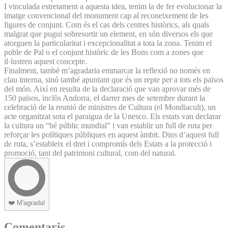
I vinculada estretament a aquesta idea, tenim la de fer evolucionar la
imatge convencional del monument cap al reconeixement de les
figures de conjunt. Com és el cas dels centres històrics, als quals
malgrat que pugui sobresortir un element, en són diversos els que
atorguen la particularitat i excepcionalitat a tota la zona. Tenim el
poble de Pal o el conjunt històric de les Bons com a zones que
il·lustren aquest concepte.
Finalment, també m’agradaria emmarcar la reflexió no només en
clau interna, sinó també apuntant que és un repte per a tots els països
del món. Així en resulta de la declaració que van aprovar més de
150 països, inclòs Andorra, el darrer mes de setembre durant la
celebració de la reunió de ministres de Cultura (el Mondiacult), un
acte organitzat sota el paraigua de la Unesco. Els estats van declarar
la cultura un “bé públic mundial” i van establir un full de ruta per
reforçar les polítiques públiques en aquest àmbit. Dins d’aquest full
de ruta, s’estableix el dret i compromís dels Estats a la protecció i
promoció, tant del patrimoni cultural, com del natural.
❤️
M'agrada!
Comentaris