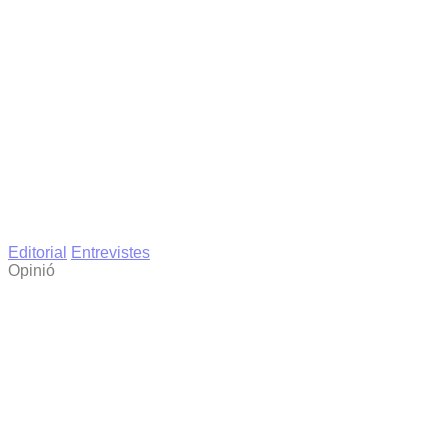
Editorial
Entrevistes
Opinió