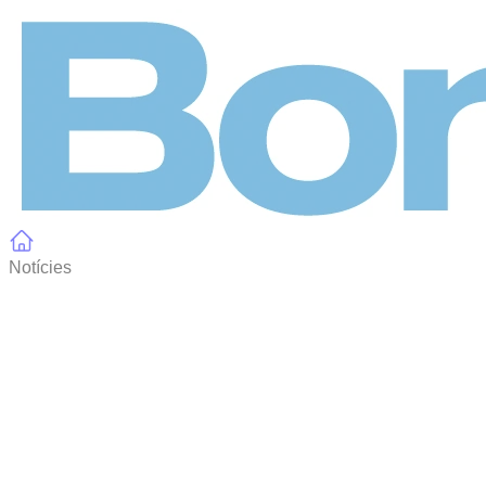
Panell de gestió de galetes
Notícies