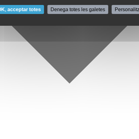
K, acceptar totes
Denega totes les galetes
Personalit