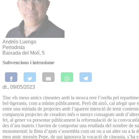
Andrés Luengo
Periodista
Baixada del Molí, 5
Subvencions i intrusisme
dt., 09/05/2023
Tinc els meus amics cineastes amb la mosca rere l’orella pel repartimen
bel·ligerants, com a mínim públicament. Però dit això, cal afegir que 
entre una miríada de projectes amb l’aparent intenció de tenir contents 
companyia projectes de creadors més o menys consagrats amb d’altres d’
fet, al gener va presentar públicament la reformulació de la convocatòri
des d’ara mateix i havien de comportar una retallada del nombre de sub
monumental: la llista d’ajuts s’assembla com un ou a un altre ou a la de l’
meu amic mossèn Pepe, de qui ignorava la vocació de cineasta, s’ha end