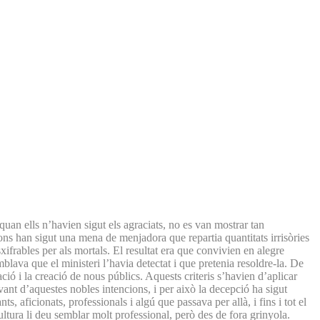
uan ells n’havien sigut els agraciats, no es van mostrar tan
ons han sigut una mena de menjadora que repartia quantitats irrisòries
xifrables per als mortals. El resultat era que convivien en alegre
ava que el ministeri l’havia detectat i que pretenia resoldre-la. De
ció i la creació de nous públics. Aquests criteris s’havien d’aplicar
ant d’aquestes nobles intencions, i per això la decepció ha sigut
ts, aficionats, professionals i algú que passava per allà, i fins i tot el
ltura li deu semblar molt professional, però des de fora grinyola.