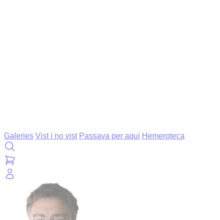
Galeries
Vist i no vist
Passava per aquí
Hemeroteca