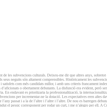
t de les subvencions culturals. Deixeu-me dir que altres anys, sobretot q
els seus neguits són altament comprensibles. Històricament les subvenci
i satisfets com més candidats millor, i amb uns criteris francament indes
aficionats o obertament debutants. La disfunció era evident, però sembl
a. En endavant es prioritzaria la professionalització, la internacionalitza
vencions per incrementar-ne la dotació. Les expectatives eren altes dav
any passat i a la de l’altre i l’altre i l’altre. De nou es barregen debutan
ut el pessic corresponent per rodar un curt, i me n’alegro per ell. A Cu